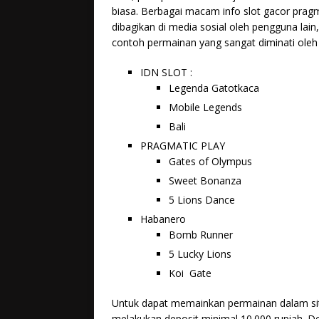
biasa. Berbagai macam info slot gacor pragma
dibagikan di media sosial oleh pengguna lai
contoh permainan yang sangat diminati oleh s
IDN SLOT :
Legenda Gatotkaca
Mobile Legends
Bali
PRAGMATIC PLAY
Gates of Olympus
Sweet Bonanza
5 Lions Dance
Habanero
Bomb Runner
5 Lucky Lions
Koi Gate
Untuk dapat memainkan permainan dalam situs
melakukan deposit minimal 10.000 rupiah. D