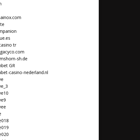
n
ainox.com
ate
ompanion
que.es
casino tr
legacyco.com
lmshorn-sh.de
bet GR
et-casino-nederland.nl
ve
ve_3
ve10
ve9
vee
e
le018
le019
le020