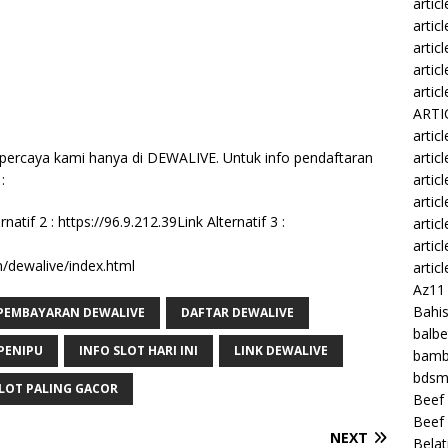
artic
artic
artic
artic
artic
ARTI
artic
erpercaya kami hanya di DEWALIVE. Untuk info pendaftaran
artic
:
artic
artic
rnatif 2 : https://96.9.212.39Link Alternatif 3 :
artic
articl
m/dewalive/index.html
artic
Az11
Bahi
 PEMBAYARAN DEWALIVE
DAFTAR DEWALIVE
balbe
PENIPU
INFO SLOT HARI INI
LINK DEWALIVE
bamb
bdsm
LOT PALING GACOR
Beef 
Beef 
NEXT
Belat