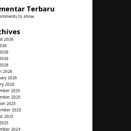
mentar Terbaru
omments to show.
chives
st 2026
2026
 2026
2026
 2026
h 2026
uary 2026
ry 2026
mber 2025
mber 2025
ber 2025
ember 2025
st 2025
 2025
mber 2024