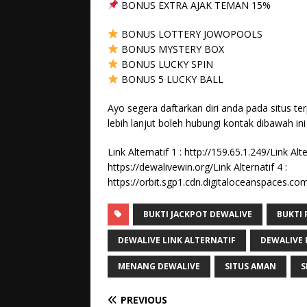
BONUS EXTRA AJAK TEMAN 15%
BONUS LOTTERY JOWOPOOLS
BONUS MYSTERY BOX
BONUS LUCKY SPIN
BONUS 5 LUCKY BALL
Ayo segera daftarkan diri anda pada situs t
lebih lanjut boleh hubungi kontak dibawah ini 
Link Alternatif 1 : http://159.65.1.249/Link Alte
https://dewalivewin.org/Link Alternatif 4 :
https://orbit.sgp1.cdn.digitaloceanspaces.co
BUKTI JACKPOT DEWALIVE
BUKTI
DEWALIVE LINK ALTERNATIF
DEWALIVE 
MENANG DEWALIVE
SITUS AMAN
S
PREVIOUS