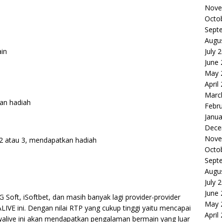
Nove
Octo
Sept
Augu
ain
July 
June
May 
April
Marc
kan hadiah
Febr
Janua
Dece
Nove
1, 2 atau 3, mendapatkan hadiah
Octo
Sept
Augu
July 
June
 Soft, iSoftbet, dan masih banyak lagi provider-provider
May 
LIVE ini. Dengan nilai RTP yang cukup tinggi yaitu mencapai
April
dewalive ini akan mendapatkan pengalaman bermain yang luar