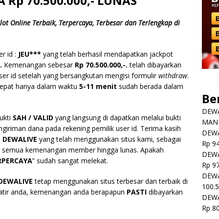
 Rp 70.500.000,- LUNAS
Slot Online Terbaik, Terpercaya, Terbesar dan Terlengkap di
 id :
JEU***
yang telah berhasil mendapatkan jackpot
.
Kemenangan sebesar
Rp
70.500.000
,-.
telah dibayarkan
ser id setelah yang bersangkutan mengisi formulir
withdraw
.
cepat hanya dalam waktu
5-11 menit
sudah berada dalam
Be
DEWA
bukti
SAH / VALID
yang langsung di dapatkan melalui bukti
MANI
giriman dana pada rekening pemilik user id. Terima kasih
DEWA
a
DEWALIVE
yang telah menggunakan situs kami, sebagai
Rp 9
r semua kemenangan member hingga lunas. Apakah
DEWA
RPERCAYA
” sudah sangat melekat.
Rp 9
DEWA
DEWALIVE
tetap menggunakan situs terbesar dan terbaik di
100.
watir anda, kemenangan anda berapapun
PASTI
dibayarkan
DEWA
Rp 8