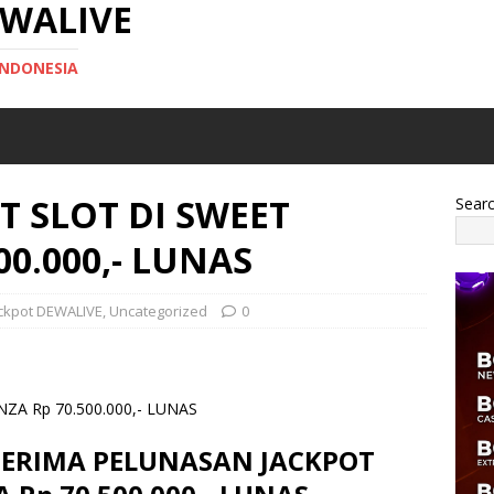
EWALIVE
 INDONESIA
T SLOT DI SWEET
Sear
0.000,- LUNAS
ackpot DEWALIVE
,
Uncategorized
0
A Rp 70.500.000,- LUNAS
ERIMA PELUNASAN JACKPOT