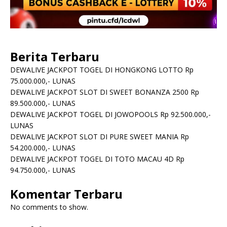
Berita Terbaru
DEWALIVE JACKPOT TOGEL DI HONGKONG LOTTO Rp
75.000.000,- LUNAS
DEWALIVE JACKPOT SLOT DI SWEET BONANZA 2500 Rp
89.500.000,- LUNAS
DEWALIVE JACKPOT TOGEL DI JOWOPOOLS Rp 92.500.000,-
LUNAS
DEWALIVE JACKPOT SLOT DI PURE SWEET MANIA Rp
54.200.000,- LUNAS
DEWALIVE JACKPOT TOGEL DI TOTO MACAU 4D Rp
94.750.000,- LUNAS
Komentar Terbaru
No comments to show.