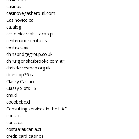
casinos
casinovegashero-nl.com
Casinovice ca
catalog
ccr-clinicareabilitacao.pt
centenariosorolla.es
centro cias
chinabridgegroup.co.uk
chirurgiensherbrooke.com (tr)
chrisdaviesmep.org.uk
citiescop26.ca
Classy Casino
Classy Slots ES
cmi.cl
cocobebe.cl
Consulting services in the UAE
contact
contacts
costaaraucania.cl
credit card casinos