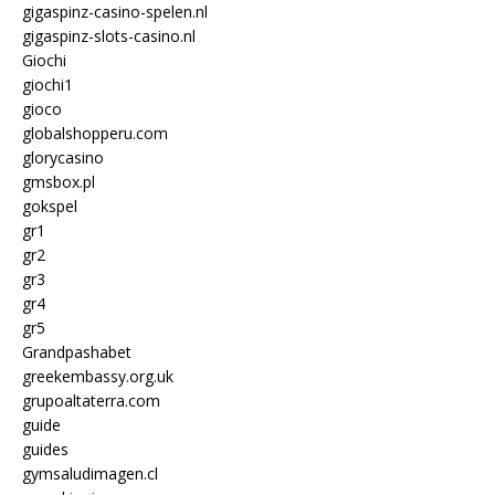
gigaspinz-casino-spelen.nl
gigaspinz-slots-casino.nl
Giochi
giochi1
gioco
globalshopperu.com
glorycasino
gmsbox.pl
gokspel
gr1
gr2
gr3
gr4
gr5
Grandpashabet
greekembassy.org.uk
grupoaltaterra.com
guide
guides
gymsaludimagen.cl