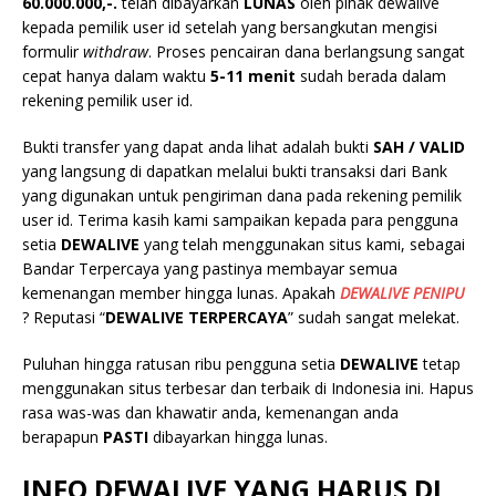
60.000.000
,-.
telah dibayarkan
LUNAS
oleh pihak dewalive
kepada pemilik user id setelah yang bersangkutan mengisi
formulir
withdraw
. Proses pencairan dana berlangsung sangat
cepat hanya dalam waktu
5-11 menit
sudah berada dalam
rekening pemilik user id.
Bukti transfer yang dapat anda lihat adalah bukti
SAH / VALID
yang langsung di dapatkan melalui bukti transaksi dari Bank
yang digunakan untuk pengiriman dana pada rekening pemilik
user id. Terima kasih kami sampaikan kepada para pengguna
setia
DEWALIVE
yang telah menggunakan situs kami, sebagai
Bandar Terpercaya yang pastinya membayar semua
kemenangan member hingga lunas. Apakah
DEWALIVE
PENIPU
? Reputasi “
DEWALIVE
TERPERCAYA
” sudah sangat melekat.
Puluhan hingga ratusan ribu pengguna setia
DEWALIVE
tetap
menggunakan situs terbesar dan terbaik di Indonesia ini. Hapus
rasa was-was dan khawatir anda, kemenangan anda
berapapun
PASTI
dibayarkan hingga lunas.
INFO DEWALIVE
YANG HARUS DI