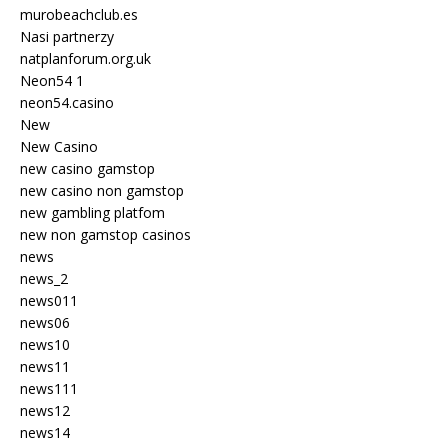
murobeachclub.es
Nasi partnerzy
natplanforum.org.uk
Neon54 1
neon54.casino
New
New Casino
new casino gamstop
new casino non gamstop
new gambling platfom
new non gamstop casinos
news
news_2
news011
news06
news10
news11
news111
news12
news14