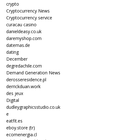
crypto
Cryptocurrency News
Cryptocurrency service
curacau casino
danieldeasy.co.uk
daremyshop.com
datemas.de
dating
December
degredachile.com
Demand Generation News
derosseresidence.pl
derrickduan.work
des jeux
Digital
dudleygraphicsstudio.co.uk
e
eatfit.es
eboy.store (tr)
ecomenergia.cl