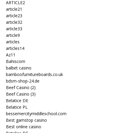
ARTICLE2
article21
article23
article32
article33
article9
articles
articles14
Az11
Bahiscom
balbet casino
bamboofurnitureboards.co.uk
bdsm-shop-24.de
Beef Casino (2)
Beef Casino (3)
Belatice DE
Belatice PL
bessemercitymiddleschool.com
Best gamstop casino
Best online casino