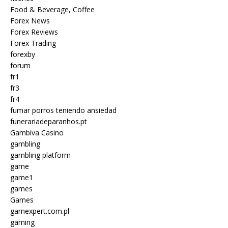
Food & Beverage, Coffee
Forex News
Forex Reviews
Forex Trading
forexby
forum
fr1
fr3
fr4
fumar porros teniendo ansiedad
funerariadeparanhos.pt
Gambiva Casino
gambling
gambling platform
game
game1
games
Games
gamexpert.com.pl
gaming