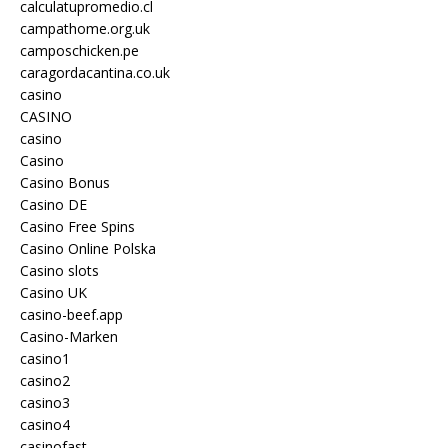
calculatupromedio.cl
campathome.org.uk
camposchicken.pe
caragordacantina.co.uk
casino
CASINO
casino
Casino
Casino Bonus
Casino DE
Casino Free Spins
Casino Online Polska
Casino slots
Casino UK
casino-beef.app
Casino-Marken
casino1
casino2
casino3
casino4
casinofast