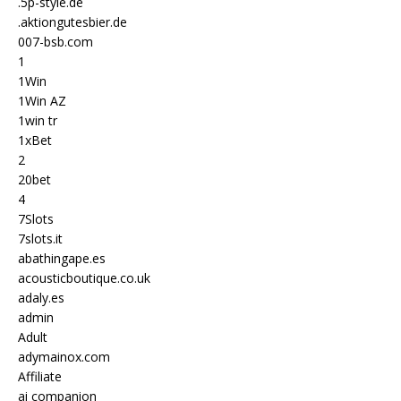
.5p-style.de
.aktiongutesbier.de
007-bsb.com
1
1Win
1Win AZ
1win tr
1xBet
2
20bet
4
7Slots
7slots.it
abathingape.es
acousticboutique.co.uk
adaly.es
admin
Adult
adymainox.com
Affiliate
ai companion