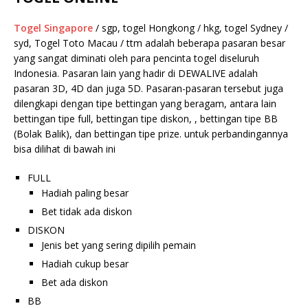
Togel Singapore
/ sgp, togel Hongkong / hkg, togel Sydney /
syd, Togel Toto Macau / ttm adalah beberapa pasaran besar
yang sangat diminati oleh para pencinta togel diseluruh
Indonesia. Pasaran lain yang hadir di DEWALIVE adalah
pasaran 3D, 4D dan juga 5D. Pasaran-pasaran tersebut juga
dilengkapi dengan tipe bettingan yang beragam, antara lain
bettingan tipe full, bettingan tipe diskon, , bettingan tipe BB
(Bolak Balik), dan bettingan tipe prize. untuk perbandingannya
bisa dilihat di bawah ini
FULL
Hadiah paling besar
Bet tidak ada diskon
DISKON
Jenis bet yang sering dipilih pemain
Hadiah cukup besar
Bet ada diskon
BB