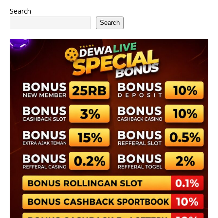
Search
Search