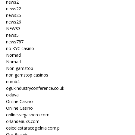
news2
news22
news25
news26
NEWS3
news5
news787
no KYC casino
Nomad
Nomad
Non gamstop
non gamstop casinos
numb4
ogukindustryconference.co.uk
oklava
Online Casino
Online Casino
online-vegashero.com
orlandeauxs.com
osiedlestaracegielnia.com.pl
Our Brands