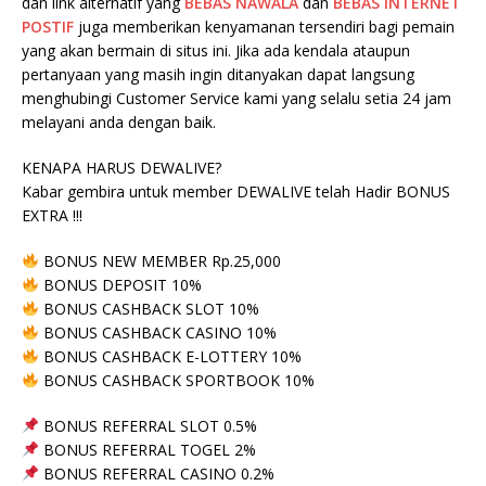
dan link alternatif yang
BEBAS NAWALA
dan
BEBAS INTERNET
POSTIF
juga memberikan kenyamanan tersendiri bagi pemain
yang akan bermain di situs ini. Jika ada kendala ataupun
pertanyaan yang masih ingin ditanyakan dapat langsung
menghubingi Customer Service kami yang selalu setia 24 jam
melayani anda dengan baik.
KENAPA HARUS DEWALIVE?
Kabar gembira untuk member DEWALIVE telah Hadir BONUS
EXTRA !!!
BONUS NEW MEMBER Rp.25,000
BONUS DEPOSIT 10%
BONUS CASHBACK SLOT 10%
BONUS CASHBACK CASINO 10%
BONUS CASHBACK E-LOTTERY 10%
BONUS CASHBACK SPORTBOOK 10%
BONUS REFERRAL SLOT 0.5%
BONUS REFERRAL TOGEL 2%
BONUS REFERRAL CASINO 0.2%