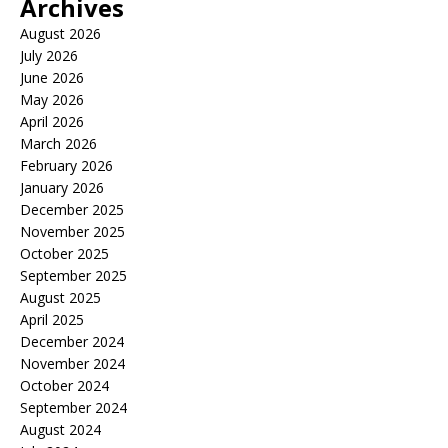
Archives
August 2026
July 2026
June 2026
May 2026
April 2026
March 2026
February 2026
January 2026
December 2025
November 2025
October 2025
September 2025
August 2025
April 2025
December 2024
November 2024
October 2024
September 2024
August 2024