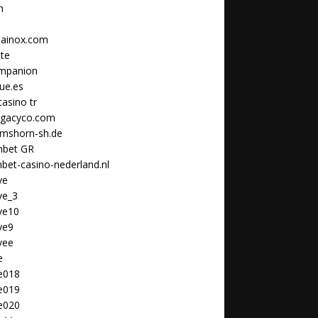
n
ainox.com
ate
ompanion
que.es
casino tr
legacyco.com
lmshorn-sh.de
bet GR
et-casino-nederland.nl
ve
ve_3
ve10
ve9
vee
e
le018
le019
le020