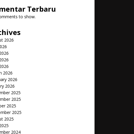
mentar Terbaru
omments to show.
chives
st 2026
2026
 2026
2026
 2026
h 2026
uary 2026
ry 2026
mber 2025
mber 2025
ber 2025
ember 2025
st 2025
 2025
mber 2024