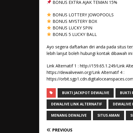
BONUS EXTRA AJAK TEMAN 15%
BONUS LOTTERY JOWOPOOLS
BONUS MYSTERY BOX
BONUS LUCKY SPIN
BONUS 5 LUCKY BALL
Ayo segera daftarkan diri anda pada situs t
lebih lanjut boleh hubungi kontak dibawah ini 
Link Alternatif 1 : http://159.65.1.249/Link Alte
https://dewalivewin.org/Link Alternatif 4 :
https://orbit.sgp1.cdn.digitaloceanspaces.co
BUKTI JACKPOT DEWALIVE
BUKTI
DEWALIVE LINK ALTERNATIF
DEWALIVE 
MENANG DEWALIVE
SITUS AMAN
S
PREVIOUS