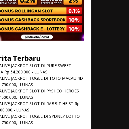
rita Terbaru
LIVE JACKPOT SLOT DI PURE SWEET
A Rp 54.200.000,- LUNAS
LIVE JACKPOT TOGEL DI TOTO MACAU 4D
4.750.000,- LUNAS
LIVE JACKPOT SLOT DI PYSHCO HEROES
7.500.000,- LUNAS
LIVE JACKPOT SLOT DI RABBIT HEIST Rp
500.000,- LUNAS
LIVE JACKPOT TOGEL DI SYDNEY LOTTO
0.750.000,- LUNAS