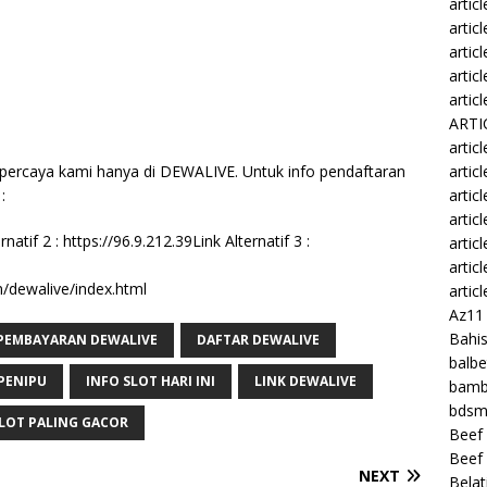
artic
artic
artic
artic
artic
ARTI
artic
erpercaya kami hanya di DEWALIVE. Untuk info pendaftaran
artic
:
artic
artic
rnatif 2 : https://96.9.212.39Link Alternatif 3 :
artic
articl
m/dewalive/index.html
artic
Az11
Bahi
 PEMBAYARAN DEWALIVE
DAFTAR DEWALIVE
balbe
PENIPU
INFO SLOT HARI INI
LINK DEWALIVE
bamb
bdsm
LOT PALING GACOR
Beef 
Beef 
NEXT
Belat