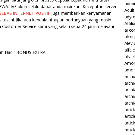
admi
EWALIVE akan selalu dapat anda mainkan. Kecepatan server
Adult
BEBAS INTERNET POSTIF
juga memberikan kenyamanan
adym
situs ini. Jika ada kendala ataupun pertanyaan yang masih
Affili
 Customer Service kami yang selalu setia 24 jam melayani
ai c
alcri
Alev 
alfa
h Hadir BONUS EXTRA !!!
als-e
Amon
amonb
archi
archi
archi
archi
archi
articl
artic
artic
artic