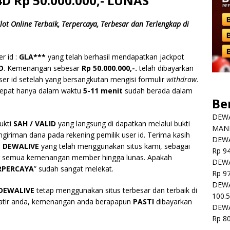
 Rp 50.000.000,- LUNAS
Slot Online Terbaik, Terpercaya, Terbesar dan Terlengkap di
 id :
GLA***
yang telah berhasil mendapatkan jackpot
D
. Kemenangan sebesar
Rp
50.000.000
,-.
telah dibayarkan
ser id setelah yang bersangkutan mengisi formulir
withdraw
.
cepat hanya dalam waktu
5-11 menit
sudah berada dalam
Be
DEWA
bukti
SAH / VALID
yang langsung di dapatkan melalui bukti
MANI
giriman dana pada rekening pemilik user id. Terima kasih
DEWA
a
DEWALIVE
yang telah menggunakan situs kami, sebagai
Rp 9
r semua kemenangan member hingga lunas. Apakah
DEWA
RPERCAYA
” sudah sangat melekat.
Rp 9
DEWA
DEWALIVE
tetap menggunakan situs terbesar dan terbaik di
100.
watir anda, kemenangan anda berapapun
PASTI
dibayarkan
DEWA
Rp 8