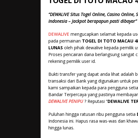
TOGEL DI TOTO MACAU 4D
“
DEWALIVE
Situs Togel Online, Casino Online, 
Indonesia – Jackpot berapapun pasti dibayar”
DEWALIVE
mengucapkan selamat kepada user
pada permainan
TOGEL DI TOTO MACAU 4
LUNAS
oleh pihak dewalive kepada pemilik u
Proses pencairan dana berlangsung sangat 
rekening pemilik user id.
Bukti transfer yang dapat anda lihat adalah 
transaksi dari Bank yang digunakan untuk pen
kami sampaikan kepada para pengguna seti
Bandar Terpercaya yang pastinya membaya
DEWALIVE
PENIPU
? Reputasi “
DEWALIVE
TE
Puluhan hingga ratusan ribu pengguna setia
Indonesia ini. Hapus rasa was-was dan kha
hingga lunas.