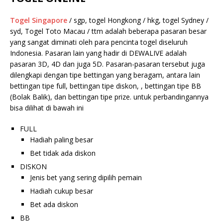
Togel Singapore
/ sgp, togel Hongkong / hkg, togel Sydney /
syd, Togel Toto Macau / ttm adalah beberapa pasaran besar
yang sangat diminati oleh para pencinta togel diseluruh
Indonesia. Pasaran lain yang hadir di DEWALIVE adalah
pasaran 3D, 4D dan juga 5D. Pasaran-pasaran tersebut juga
dilengkapi dengan tipe bettingan yang beragam, antara lain
bettingan tipe full, bettingan tipe diskon, , bettingan tipe BB
(Bolak Balik), dan bettingan tipe prize. untuk perbandingannya
bisa dilihat di bawah ini
FULL
Hadiah paling besar
Bet tidak ada diskon
DISKON
Jenis bet yang sering dipilih pemain
Hadiah cukup besar
Bet ada diskon
BB