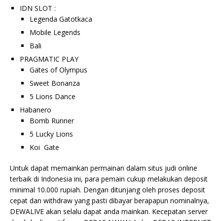
IDN SLOT :
Legenda Gatotkaca
Mobile Legends
Bali
PRAGMATIC PLAY
Gates of Olympus
Sweet Bonanza
5 Lions Dance
Habanero
Bomb Runner
5 Lucky Lions
Koi Gate
Untuk dapat memainkan permainan dalam situs judi online
terbaik di Indonesia ini, para pemain cukup melakukan deposit
minimal 10.000 rupiah. Dengan ditunjang oleh proses deposit
cepat dan withdraw yang pasti dibayar berapapun nominalnya,
DEWALIVE akan selalu dapat anda mainkan. Kecepatan server