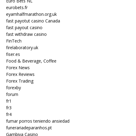
Euro Bets NL
eurobets.fr
eyamhalfmarathon.org.uk
fast payotut casino Canada
fast payout casino
fast withdraw casino
FinTech
firelaboratory.uk
fiser.es
Food & Beverage, Coffee
Forex News
Forex Reviews
Forex Trading
forexby
forum
fr1
fr3
fr4
fumar porros teniendo ansiedad
funerariadeparanhos.pt
Gambiva Casino