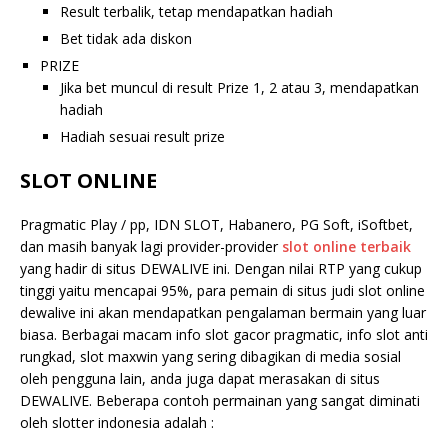
Result terbalik, tetap mendapatkan hadiah
Bet tidak ada diskon
PRIZE
Jika bet muncul di result Prize 1, 2 atau 3, mendapatkan
hadiah
Hadiah sesuai result prize
SLOT ONLINE
Pragmatic Play / pp, IDN SLOT, Habanero, PG Soft, iSoftbet,
dan masih banyak lagi provider-provider
slot online terbaik
yang hadir di situs DEWALIVE ini. Dengan nilai RTP yang cukup
tinggi yaitu mencapai 95%, para pemain di situs judi slot online
dewalive ini akan mendapatkan pengalaman bermain yang luar
biasa. Berbagai macam info slot gacor pragmatic, info slot anti
rungkad, slot maxwin yang sering dibagikan di media sosial
oleh pengguna lain, anda juga dapat merasakan di situs
DEWALIVE. Beberapa contoh permainan yang sangat diminati
oleh slotter indonesia adalah :