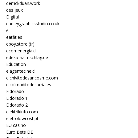
derrickduan.work
des jeux
Digital
dudleygraphicsstudio.co.uk
e
eatfit.es
eboy.store (tr)
ecomenergia.cl
edeka-halmschlag.de
Education
elagentecine.cl
elchivitodesancosme.com
elcolmaditodesarria.es
Eldorado
Eldorado 1
Eldorado 2
elektrikinfo.com
eletrolowcost.pt
EU casino
Euro Bets DE