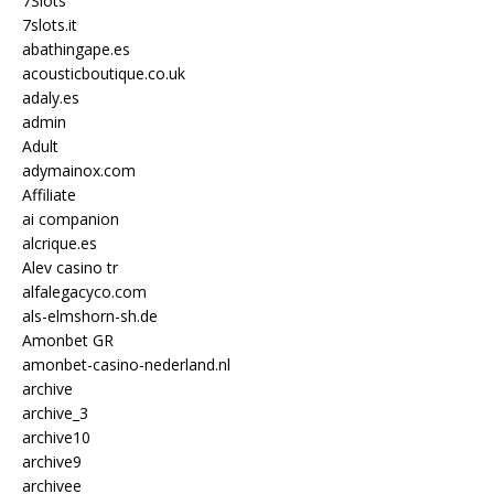
7Slots
7slots.it
abathingape.es
acousticboutique.co.uk
adaly.es
admin
Adult
adymainox.com
Affiliate
ai companion
alcrique.es
Alev casino tr
alfalegacyco.com
als-elmshorn-sh.de
Amonbet GR
amonbet-casino-nederland.nl
archive
archive_3
archive10
archive9
archivee