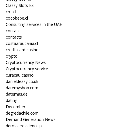
Classy Slots ES
cmi.cl
cocobebe.cl
Consulting services in the UAE
contact
contacts
costaaraucania.cl
credit card casinos
crypto
Cryptocurrency News
Cryptocurrency service
curacau casino
danieldeasy.co.uk
daremyshop.com
datemas.de
dating
December
degredachile.com
Demand Generation News
derosseresidence.pl