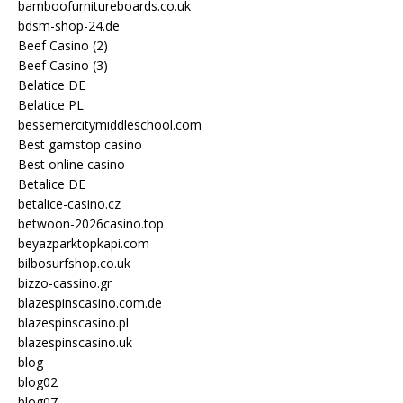
bamboofurnitureboards.co.uk
bdsm-shop-24.de
Beef Casino (2)
Beef Casino (3)
Belatice DE
Belatice PL
bessemercitymiddleschool.com
Best gamstop casino
Best online casino
Betalice DE
betalice-casino.cz
betwoon-2026casino.top
beyazparktopkapi.com
bilbosurfshop.co.uk
bizzo-cassino.gr
blazespinscasino.com.de
blazespinscasino.pl
blazespinscasino.uk
blog
blog02
blog07