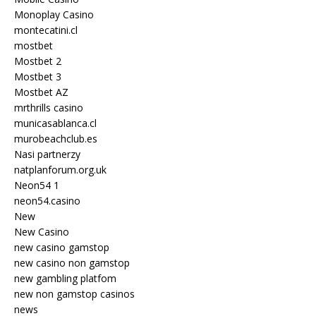
Monoplay Casino
montecatini.cl
mostbet
Mostbet 2
Mostbet 3
Mostbet AZ
mrthrills casino
municasablanca.cl
murobeachclub.es
Nasi partnerzy
natplanforum.org.uk
Neon54 1
neon54.casino
New
New Casino
new casino gamstop
new casino non gamstop
new gambling platfom
new non gamstop casinos
news