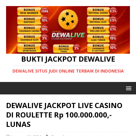
BUKTI JACKPOT DEWALIVE
DEWALIVE SITUS JUDI ONLINE TERBAIK DI INDONESIA
DEWALIVE JACKPOT LIVE CASINO
DI ROULETTE Rp 100.000.000,-
LUNAS