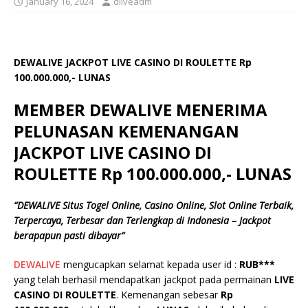
January 16, 2024
dliveadm
DEWALIVE JACKPOT LIVE CASINO DI ROULETTE Rp
100.000.000,- LUNAS
MEMBER DEWALIVE MENERIMA
PELUNASAN KEMENANGAN
JACKPOT LIVE CASINO DI
ROULETTE Rp 100.000.000,- LUNAS
“
DEWALIVE
Situs Togel Online, Casino Online, Slot Online Terbaik,
Terpercaya, Terbesar dan Terlengkap di Indonesia – Jackpot
berapapun pasti dibayar”
DEWALIVE
mengucapkan selamat kepada user id :
RUB***
yang telah berhasil mendapatkan jackpot pada permainan
LIVE
CASINO DI ROULETTE
. Kemenangan sebesar
Rp