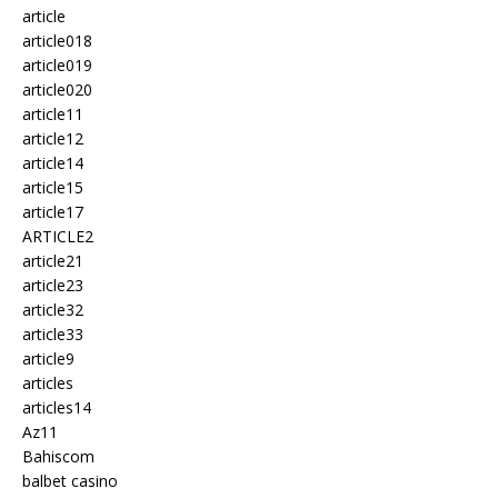
article
article018
article019
article020
article11
article12
article14
article15
article17
ARTICLE2
article21
article23
article32
article33
article9
articles
articles14
Az11
Bahiscom
balbet casino