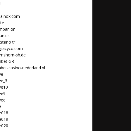
n
ainox.com
ate
ompanion
que.es
casino tr
legacyco.com
lmshorn-sh.de
bet GR
et-casino-nederland.nl
ve
ve_3
ve10
ve9
vee
e
le018
le019
le020