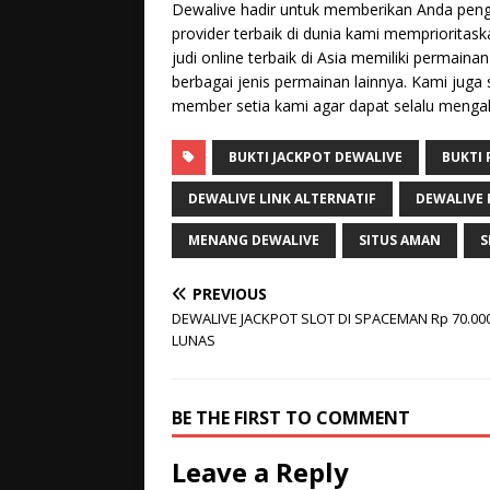
Dewalive hadir untuk memberikan Anda pe
provider terbaik di dunia kami mempriorita
judi online terbaik di Asia memiliki permainan
berbagai jenis permainan lainnya. Kami juga 
member setia kami agar dapat selalu menga
BUKTI JACKPOT DEWALIVE
BUKTI
DEWALIVE LINK ALTERNATIF
DEWALIVE 
MENANG DEWALIVE
SITUS AMAN
S
PREVIOUS
DEWALIVE JACKPOT SLOT DI SPACEMAN Rp 70.000
LUNAS
BE THE FIRST TO COMMENT
Leave a Reply