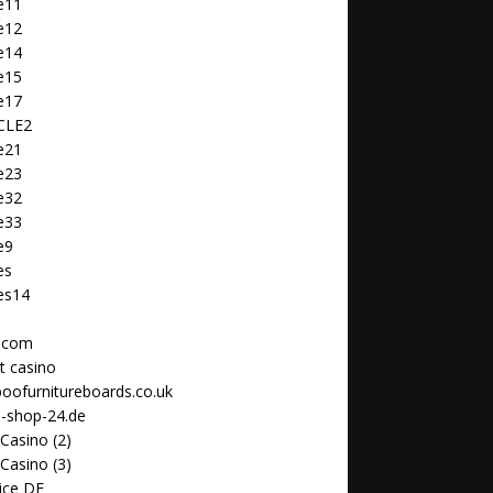
le11
le12
le14
le15
le17
CLE2
le21
le23
le32
le33
le9
es
les14
scom
t casino
oofurnitureboards.co.uk
-shop-24.de
Casino (2)
Casino (3)
ice DE