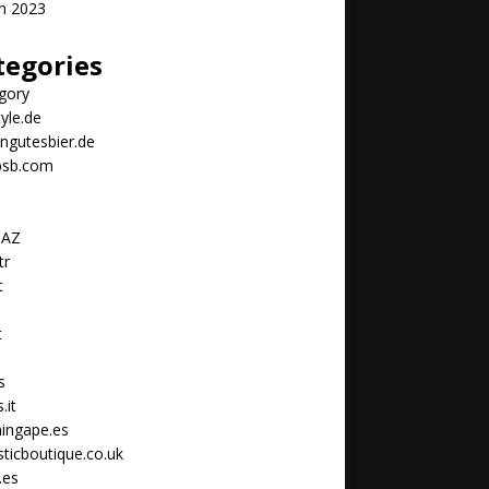
h 2023
tegories
gory
tyle.de
ongutesbier.de
bsb.com
 AZ
tr
t
t
s
.it
ingape.es
ticboutique.co.uk
.es