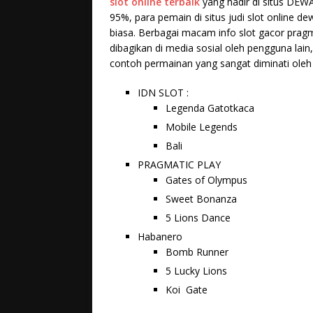
slot online terbaik
yang hadir di situs DEWA
95%, para pemain di situs judi slot online 
biasa. Berbagai macam info slot gacor pragma
dibagikan di media sosial oleh pengguna lai
contoh permainan yang sangat diminati oleh s
IDN SLOT :
Legenda Gatotkaca
Mobile Legends
Bali
PRAGMATIC PLAY
Gates of Olympus
Sweet Bonanza
5 Lions Dance
Habanero
Bomb Runner
5 Lucky Lions
Koi Gate