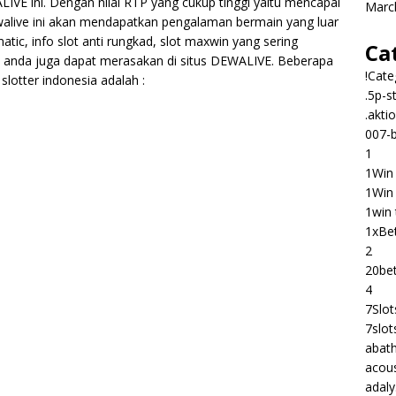
LIVE ini. Dengan nilai RTP yang cukup tinggi yaitu mencapai
Marc
dewalive ini akan mendapatkan pengalaman bermain yang luar
tic, info slot anti rungkad, slot maxwin yang sering
Ca
n, anda juga dapat merasakan di situs DEWALIVE. Beberapa
!Cate
lotter indonesia adalah :
.5p-s
.akti
007-
1
1Win
1Win
1win 
1xBe
2
20be
4
7Slot
7slots
abath
acous
adaly