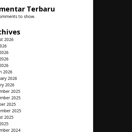
mentar Terbaru
omments to show.
chives
st 2026
2026
 2026
2026
 2026
h 2026
uary 2026
ry 2026
mber 2025
mber 2025
ber 2025
ember 2025
st 2025
 2025
mber 2024