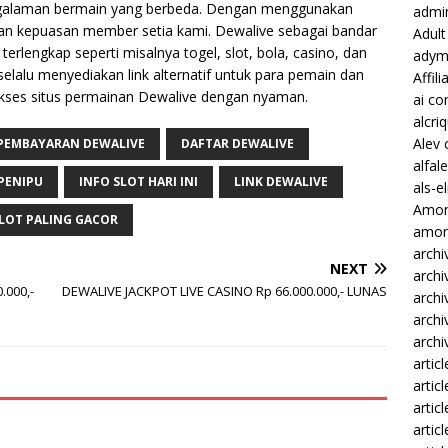
ngalaman bermain yang berbeda. Dengan menggunakan
admi
skan kepuasan member setia kami. Dewalive sebagai bandar
Adult
 terlengkap seperti misalnya togel, slot, bola, casino, dan
adym
selalu menyediakan link alternatif untuk para pemain dan
Affili
kses situs permainan Dewalive dengan nyaman.
ai c
alcri
Alev 
 PEMBAYARAN DEWALIVE
DAFTAR DEWALIVE
alfa
PENIPU
INFO SLOT HARI INI
LINK DEWALIVE
als-e
Amon
LOT PALING GACOR
amonb
archi
NEXT
archi
.000,-
DEWALIVE JACKPOT LIVE CASINO Rp 66.000.000,- LUNAS
archi
archi
archi
articl
artic
artic
artic