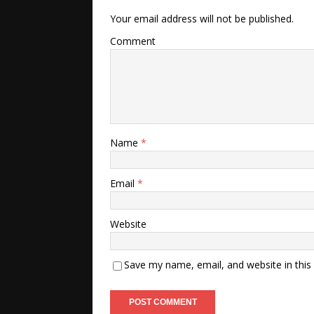
Your email address will not be published.
Comment
Name
*
Email
*
Website
Save my name, email, and website in this