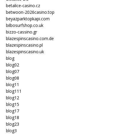
betalice-casino.cz
betwoon-2026casino.top
beyazparktopkapi.com
bilbosurfshop.co.uk
bizzo-cassino.gr
blazespinscasino.com.de
blazespinscasino.pl
blazespinscasino.uk
blog
blog02
blog07
blog08
blog11
blog111
blog12
blog15
blog17
blog18
blog23
blog3