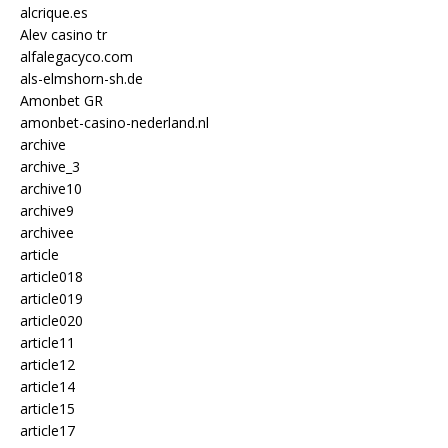
alcrique.es
Alev casino tr
alfalegacyco.com
als-elmshorn-sh.de
Amonbet GR
amonbet-casino-nederland.nl
archive
archive_3
archive10
archive9
archivee
article
article018
article019
article020
article11
article12
article14
article15
article17