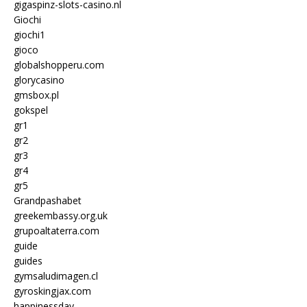
gigaspinz-slots-casino.nl
Giochi
giochi1
gioco
globalshopperu.com
glorycasino
gmsbox.pl
gokspel
gr1
gr2
gr3
gr4
gr5
Grandpashabet
greekembassy.org.uk
grupoaltaterra.com
guide
guides
gymsaludimagen.cl
gyroskingjax.com
happinessday