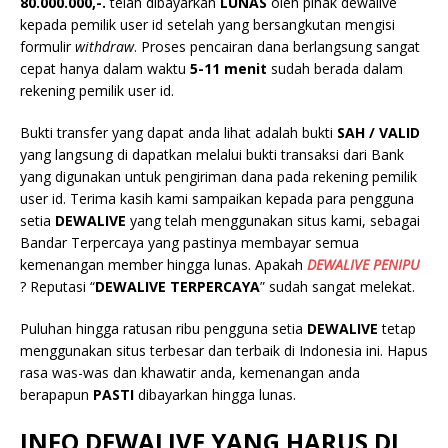
80.000.000
,-.
telah dibayarkan
LUNAS
oleh pihak dewalive
kepada pemilik user id setelah yang bersangkutan mengisi
formulir
withdraw
. Proses pencairan dana berlangsung sangat
cepat hanya dalam waktu
5-11 menit
sudah berada dalam
rekening pemilik user id.
Bukti transfer yang dapat anda lihat adalah bukti
SAH / VALID
yang langsung di dapatkan melalui bukti transaksi dari Bank
yang digunakan untuk pengiriman dana pada rekening pemilik
user id. Terima kasih kami sampaikan kepada para pengguna
setia
DEWALIVE
yang telah menggunakan situs kami, sebagai
Bandar Terpercaya yang pastinya membayar semua
kemenangan member hingga lunas. Apakah
DEWALIVE
PENIPU
? Reputasi “
DEWALIVE
TERPERCAYA
” sudah sangat melekat.
Puluhan hingga ratusan ribu pengguna setia
DEWALIVE
tetap
menggunakan situs terbesar dan terbaik di Indonesia ini. Hapus
rasa was-was dan khawatir anda, kemenangan anda
berapapun
PASTI
dibayarkan hingga lunas.
INFO DEWALIVE
YANG HARUS DI