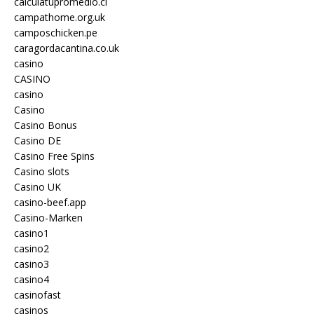
calculatupromedio.cl
campathome.org.uk
camposchicken.pe
caragordacantina.co.uk
casino
CASINO
casino
Casino
Casino Bonus
Casino DE
Casino Free Spins
Casino slots
Casino UK
casino-beef.app
Casino-Marken
casino1
casino2
casino3
casino4
casinofast
casinos