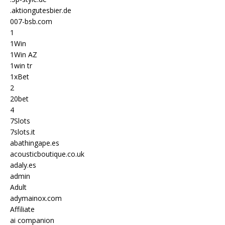
.aktiongutesbier.de
007-bsb.com
1
1Win
1Win AZ
1win tr
1xBet
2
20bet
4
7Slots
7slots.it
abathingape.es
acousticboutique.co.uk
adaly.es
admin
Adult
adymainox.com
Affiliate
ai companion