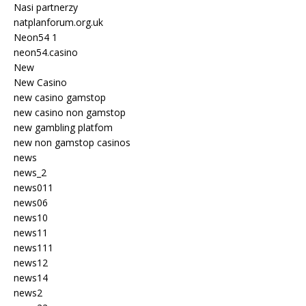
Nasi partnerzy
natplanforum.org.uk
Neon54 1
neon54.casino
New
New Casino
new casino gamstop
new casino non gamstop
new gambling platfom
new non gamstop casinos
news
news_2
news011
news06
news10
news11
news111
news12
news14
news2