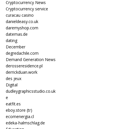
Cryptocurrency News
Cryptocurrency service
curacau casino
danieldeasy.co.uk
daremyshop.com
datemas.de
dating
December
degredachile.com
Demand Generation News
derosseresidence.pl
derrickduan.work
des jeux
Digital
dudleygraphicsstudio.co.uk
e
eatfit.es
eboy.store (tr)
ecomenergia.cl
edeka-halmschlag.de