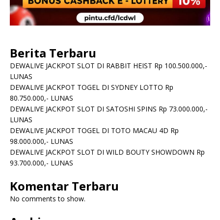
Berita Terbaru
DEWALIVE JACKPOT SLOT DI RABBIT HEIST Rp 100.500.000,-
LUNAS
DEWALIVE JACKPOT TOGEL DI SYDNEY LOTTO Rp
80.750.000,- LUNAS
DEWALIVE JACKPOT SLOT DI SATOSHI SPINS Rp 73.000.000,-
LUNAS
DEWALIVE JACKPOT TOGEL DI TOTO MACAU 4D Rp
98.000.000,- LUNAS
DEWALIVE JACKPOT SLOT DI WILD BOUTY SHOWDOWN Rp
93.700.000,- LUNAS
Komentar Terbaru
No comments to show.