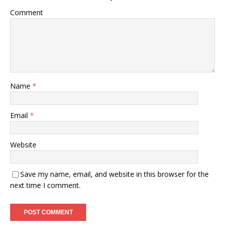
Comment
Name
*
Email
*
Website
Save my name, email, and website in this browser for the
next time I comment.