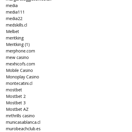
media
media111
media22
medskills.cl
Melbet
meritking
Meritking (1)
merphone.com
mew casino
mexhicofs.com
Mobile Casino
Monoplay Casino
montecatini.cl
mostbet
Mostbet 2
Mostbet 3
Mostbet AZ
mrthrills casino
municasablanca.cl
murobeachclub.es