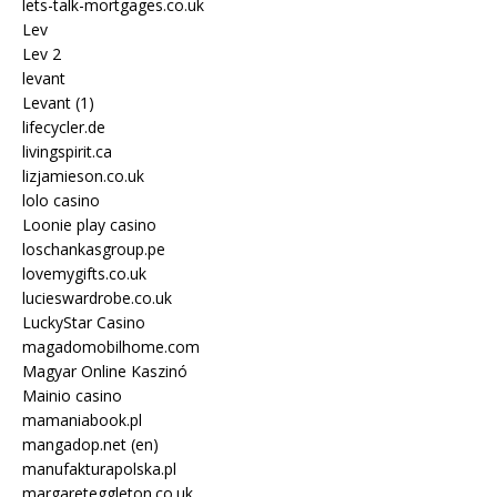
lets-talk-mortgages.co.uk
Lev
Lev 2
levant
Levant (1)
lifecycler.de
livingspirit.ca
lizjamieson.co.uk
lolo casino
Loonie play casino
loschankasgroup.pe
lovemygifts.co.uk
lucieswardrobe.co.uk
LuckyStar Casino
magadomobilhome.com
Magyar Online Kaszinó
Mainio casino
mamaniabook.pl
mangadop.net (en)
manufakturapolska.pl
margareteggleton.co.uk