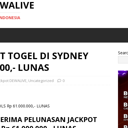
EWALIVE
 INDONESIA
T TOGEL DI SYDNEY
Sear
000,- LUNAS
ackpot DEWALIVE
,
Uncategorized
0
S Rp 61.000.000,- LUNAS
ERIMA PELUNASAN JACKPOT