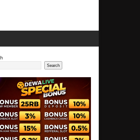
ch
Search