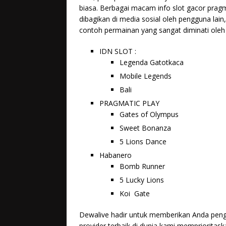
biasa. Berbagai macam info slot gacor pragma
dibagikan di media sosial oleh pengguna lai
contoh permainan yang sangat diminati oleh s
IDN SLOT :
Legenda Gatotkaca
Mobile Legends
Bali
PRAGMATIC PLAY
Gates of Olympus
Sweet Bonanza
5 Lions Dance
Habanero
Bomb Runner
5 Lucky Lions
Koi Gate
Dewalive hadir untuk memberikan Anda pe
provider terbaik di dunia kami mempriorita