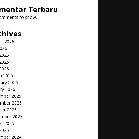
mentar Terbaru
omments to show.
chives
st 2026
2026
 2026
2026
 2026
h 2026
uary 2026
ry 2026
mber 2025
mber 2025
ber 2025
ember 2025
st 2025
 2025
mber 2024