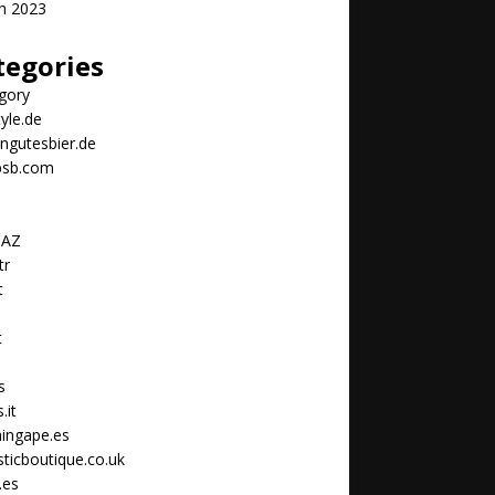
h 2023
tegories
gory
tyle.de
ongutesbier.de
bsb.com
 AZ
tr
t
t
s
.it
ingape.es
ticboutique.co.uk
.es