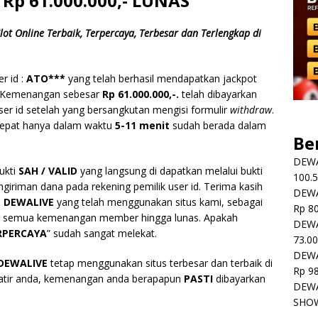
Rp 61.000.000,- LUNAS
Slot Online Terbaik, Terpercaya, Terbesar dan Terlengkap di
 id :
ATO***
yang telah berhasil mendapatkan jackpot
Kemenangan sebesar
Rp
61.000.000
,-.
telah dibayarkan
ser id setelah yang bersangkutan mengisi formulir
withdraw
.
cepat hanya dalam waktu
5-11 menit
sudah berada dalam
Be
DEWA
bukti
SAH / VALID
yang langsung di dapatkan melalui bukti
100.
giriman dana pada rekening pemilik user id. Terima kasih
DEWA
a
DEWALIVE
yang telah menggunakan situs kami, sebagai
Rp 8
r semua kemenangan member hingga lunas. Apakah
DEWA
RPERCAYA
” sudah sangat melekat.
73.0
DEWA
DEWALIVE
tetap menggunakan situs terbesar dan terbaik di
Rp 9
watir anda, kemenangan anda berapapun
PASTI
dibayarkan
DEWA
SHOW