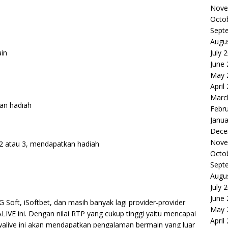
Nove
Octo
Sept
Augu
ain
July 
June
May 
April
Marc
kan hadiah
Febr
Janua
Dece
Nove
1, 2 atau 3, mendapatkan hadiah
Octo
Sept
Augu
July 
June
 Soft, iSoftbet, dan masih banyak lagi provider-provider
May 
LIVE ini. Dengan nilai RTP yang cukup tinggi yaitu mencapai
April
dewalive ini akan mendapatkan pengalaman bermain yang luar