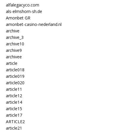
alfalegacyco.com
als-elmshorn-sh.de
Amonbet GR
amonbet-casino-nederland.nl
archive
archive_3
archive10
archive9
archivee
article
article018
article019
article020
article11
article12
article14
article15
article17
ARTICLE2
article21