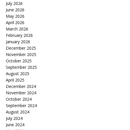
July 2026
June 2026
May 2026
April 2026
March 2026
February 2026
January 2026
December 2025
November 2025
October 2025
September 2025
August 2025
April 2025
December 2024
November 2024
October 2024
September 2024
August 2024
July 2024
June 2024