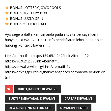
BONUS LOTTERY JOWOPOOLS
BONUS MYSTERY BOX
BONUS LUCKY SPIN
BONUS 5 LUCKY BALL
Ayo segera daftarkan diri anda pada situs terpercaya kami
hanya di DEWALIVE. Untuk info pendaftaran lebih lanjut boleh
hubungi kontak dibawah ini :
Link Alternatif 1 : http://159.65.1.249/Link Alternatif 2 :
https://96.9.212.39Link Alternatif 3 :
https://dewalivewin.org/Link Alternatif 4 :
https://orbit.sgp1.cdn.digitaloceanspaces.com/dewalive/index.h
tml
BUKTI JACKPOT DEWALIVE
BUKTI PEMBAYARAN DEWALIVE
DAFTAR DEWALIVE
DEWALIVE LINK ALTERNATIF
DEWALIVE PENIPU