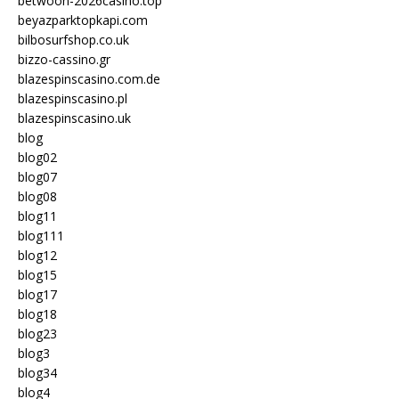
betwoon-2026casino.top
beyazparktopkapi.com
bilbosurfshop.co.uk
bizzo-cassino.gr
blazespinscasino.com.de
blazespinscasino.pl
blazespinscasino.uk
blog
blog02
blog07
blog08
blog11
blog111
blog12
blog15
blog17
blog18
blog23
blog3
blog34
blog4