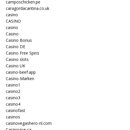
camposchicken.pe
caragordacantina.co.uk
casino
CASINO
casino
Casino
Casino Bonus
Casino DE
Casino Free Spins
Casino slots
Casino UK
casino-beef.app
Casino-Marken
casino1
casino2
casino3
casino4
casinofast
casinos
casinovegashero-nl.com
Casinovice ca