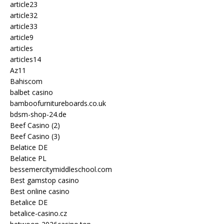
article23
article32
article33
article9
articles
articles14
Az11
Bahiscom
balbet casino
bamboofurnitureboards.co.uk
bdsm-shop-24.de
Beef Casino (2)
Beef Casino (3)
Belatice DE
Belatice PL
bessemercitymiddleschool.com
Best gamstop casino
Best online casino
Betalice DE
betalice-casino.cz