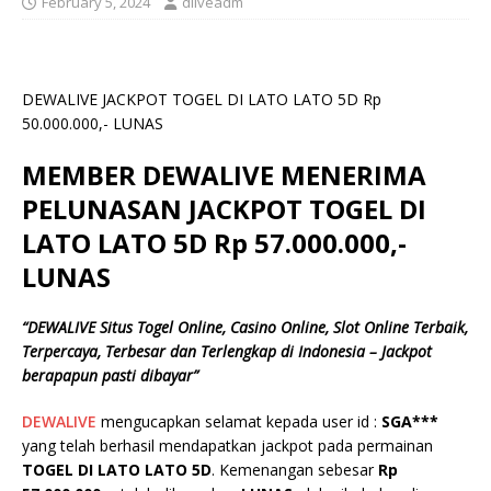
February 5, 2024
dliveadm
DEWALIVE JACKPOT TOGEL DI LATO LATO 5D Rp
50.000.000,- LUNAS
MEMBER DEWALIVE MENERIMA
PELUNASAN JACKPOT TOGEL DI
LATO LATO 5D Rp 57.000.000,-
LUNAS
“
DEWALIVE
Situs Togel Online, Casino Online, Slot Online Terbaik,
Terpercaya, Terbesar dan Terlengkap di Indonesia – Jackpot
berapapun pasti dibayar”
DEWALIVE
mengucapkan selamat kepada user id :
SGA***
yang telah berhasil mendapatkan jackpot pada permainan
TOGEL DI LATO LATO 5D
. Kemenangan sebesar
Rp