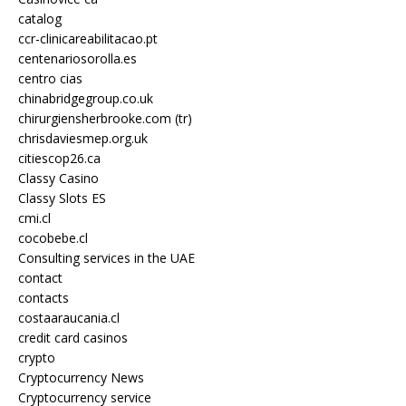
catalog
ccr-clinicareabilitacao.pt
centenariosorolla.es
centro cias
chinabridgegroup.co.uk
chirurgiensherbrooke.com (tr)
chrisdaviesmep.org.uk
citiescop26.ca
Classy Casino
Classy Slots ES
cmi.cl
cocobebe.cl
Consulting services in the UAE
contact
contacts
costaaraucania.cl
credit card casinos
crypto
Cryptocurrency News
Cryptocurrency service