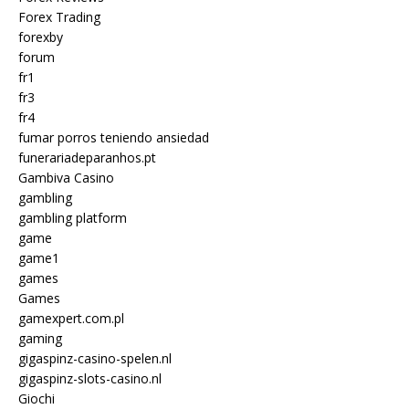
Forex Trading
forexby
forum
fr1
fr3
fr4
fumar porros teniendo ansiedad
funerariadeparanhos.pt
Gambiva Casino
gambling
gambling platform
game
game1
games
Games
gamexpert.com.pl
gaming
gigaspinz-casino-spelen.nl
gigaspinz-slots-casino.nl
Giochi