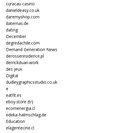
curacau casino
danieldeasy.co.uk
daremyshop.com
datemas.de
dating
December
degredachile.com
Demand Generation News
derosseresidence.pl
derrickduan.work
des jeux
Digital
dudleygraphicsstudio.co.uk
e
eatfit.es
eboy.store (tr)
ecomenergia.cl
edeka-halmschlag.de
Education
elagentecine.cl