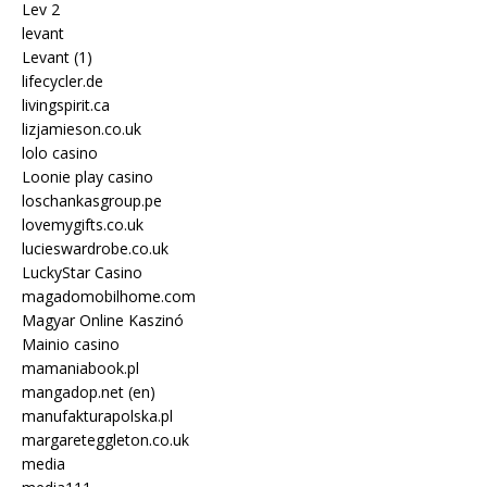
Lev 2
levant
Levant (1)
lifecycler.de
livingspirit.ca
lizjamieson.co.uk
lolo casino
Loonie play casino
loschankasgroup.pe
lovemygifts.co.uk
lucieswardrobe.co.uk
LuckyStar Casino
magadomobilhome.com
Magyar Online Kaszinó
Mainio casino
mamaniabook.pl
mangadop.net (en)
manufakturapolska.pl
margareteggleton.co.uk
media