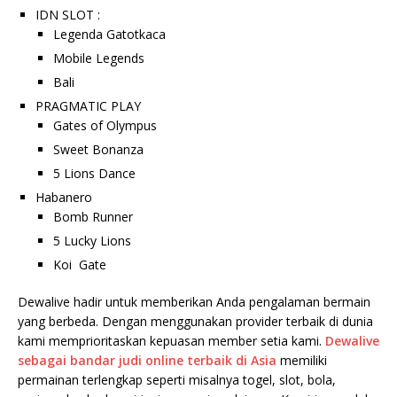
IDN SLOT :
Legenda Gatotkaca
Mobile Legends
Bali
PRAGMATIC PLAY
Gates of Olympus
Sweet Bonanza
5 Lions Dance
Habanero
Bomb Runner
5 Lucky Lions
Koi Gate
Dewalive hadir untuk memberikan Anda pengalaman bermain
yang berbeda. Dengan menggunakan provider terbaik di dunia
kami memprioritaskan kepuasan member setia kami.
Dewalive
sebagai bandar judi online terbaik di Asia
memiliki
permainan terlengkap seperti misalnya togel, slot, bola,