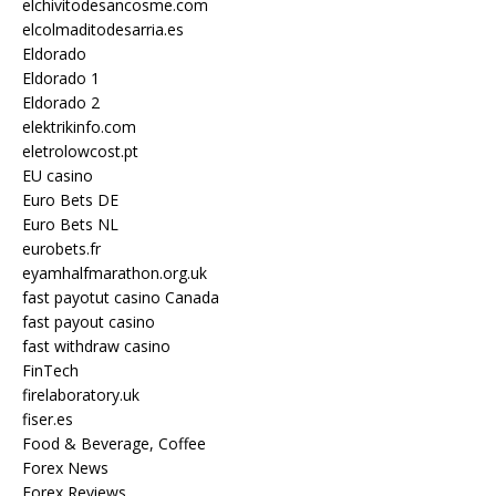
elchivitodesancosme.com
elcolmaditodesarria.es
Eldorado
Eldorado 1
Eldorado 2
elektrikinfo.com
eletrolowcost.pt
EU casino
Euro Bets DE
Euro Bets NL
eurobets.fr
eyamhalfmarathon.org.uk
fast payotut casino Canada
fast payout casino
fast withdraw casino
FinTech
firelaboratory.uk
fiser.es
Food & Beverage, Coffee
Forex News
Forex Reviews