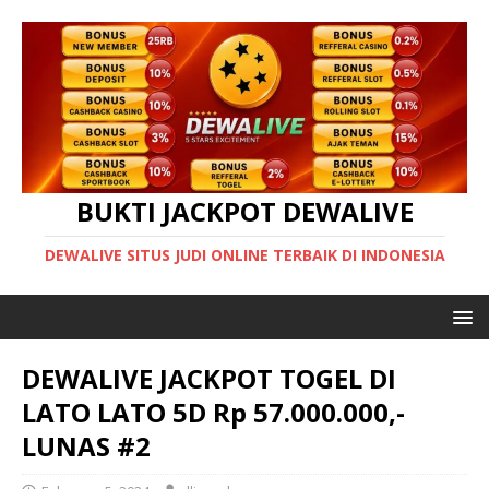
BUKTI JACKPOT DEWALIVE
DEWALIVE SITUS JUDI ONLINE TERBAIK DI INDONESIA
DEWALIVE JACKPOT TOGEL DI
LATO LATO 5D Rp 57.000.000,-
LUNAS #2