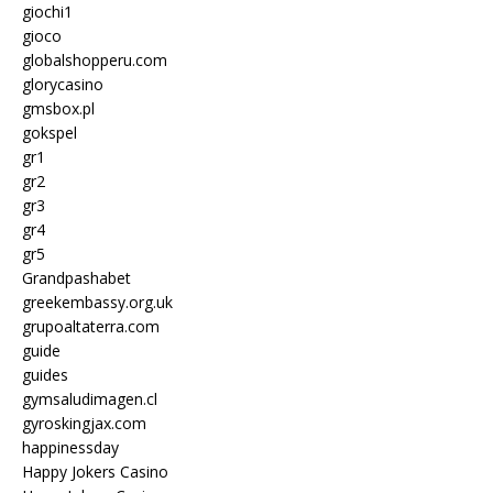
giochi1
gioco
globalshopperu.com
glorycasino
gmsbox.pl
gokspel
gr1
gr2
gr3
gr4
gr5
Grandpashabet
greekembassy.org.uk
grupoaltaterra.com
guide
guides
gymsaludimagen.cl
gyroskingjax.com
happinessday
Happy Jokers Casino