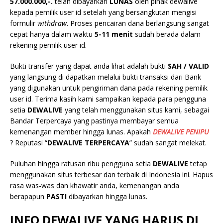
57.000.000
,-.
telah dibayarkan
LUNAS
oleh pihak dewalive
kepada pemilik user id setelah yang bersangkutan mengisi
formulir
withdraw
. Proses pencairan dana berlangsung sangat
cepat hanya dalam waktu
5-11 menit
sudah berada dalam
rekening pemilik user id.
Bukti transfer yang dapat anda lihat adalah bukti
SAH / VALID
yang langsung di dapatkan melalui bukti transaksi dari Bank
yang digunakan untuk pengiriman dana pada rekening pemilik
user id. Terima kasih kami sampaikan kepada para pengguna
setia
DEWALIVE
yang telah menggunakan situs kami, sebagai
Bandar Terpercaya yang pastinya membayar semua
kemenangan member hingga lunas. Apakah
DEWALIVE
PENIPU
? Reputasi “
DEWALIVE
TERPERCAYA
” sudah sangat melekat.
Puluhan hingga ratusan ribu pengguna setia
DEWALIVE
tetap
menggunakan situs terbesar dan terbaik di Indonesia ini. Hapus
rasa was-was dan khawatir anda, kemenangan anda
berapapun
PASTI
dibayarkan hingga lunas.
INFO DEWALIVE
YANG HARUS DI