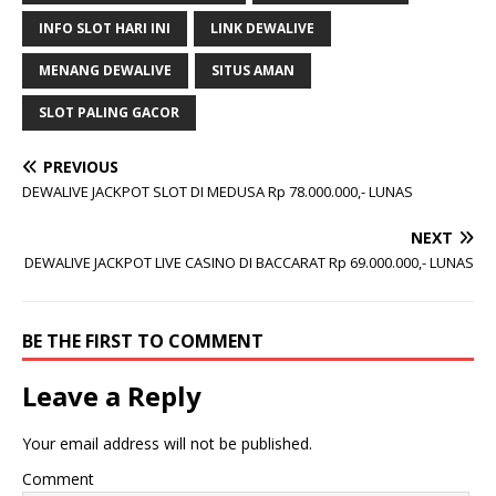
INFO SLOT HARI INI
LINK DEWALIVE
MENANG DEWALIVE
SITUS AMAN
SLOT PALING GACOR
PREVIOUS
DEWALIVE JACKPOT SLOT DI MEDUSA Rp 78.000.000,- LUNAS
NEXT
DEWALIVE JACKPOT LIVE CASINO DI BACCARAT Rp 69.000.000,- LUNAS
BE THE FIRST TO COMMENT
Leave a Reply
Your email address will not be published.
Comment