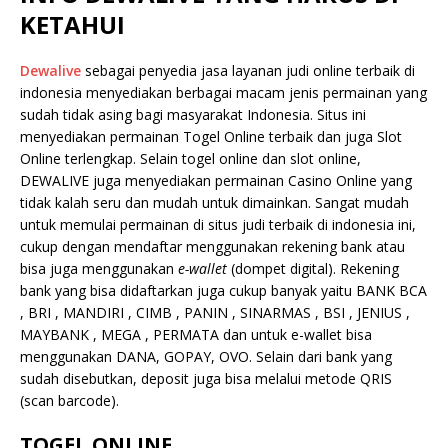
KETAHUI
Dewalive
sebagai penyedia jasa layanan judi online terbaik di
indonesia menyediakan berbagai macam jenis permainan yang
sudah tidak asing bagi masyarakat Indonesia. Situs ini
menyediakan permainan Togel Online terbaik dan juga Slot
Online terlengkap. Selain togel online dan slot online,
DEWALIVE juga menyediakan permainan Casino Online yang
tidak kalah seru dan mudah untuk dimainkan. Sangat mudah
untuk memulai permainan di situs judi terbaik di indonesia ini,
cukup dengan mendaftar menggunakan rekening bank atau
bisa juga menggunakan
e-wallet
(dompet digital). Rekening
bank yang bisa didaftarkan juga cukup banyak yaitu BANK BCA
, BRI , MANDIRI , CIMB , PANIN , SINARMAS , BSI , JENIUS ,
MAYBANK , MEGA , PERMATA dan untuk e-wallet bisa
menggunakan DANA, GOPAY, OVO. Selain dari bank yang
sudah disebutkan, deposit juga bisa melalui metode QRIS
(scan barcode).
TOGEL ONLINE