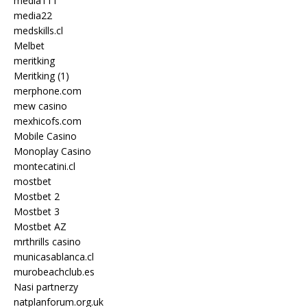
media111
media22
medskills.cl
Melbet
meritking
Meritking (1)
merphone.com
mew casino
mexhicofs.com
Mobile Casino
Monoplay Casino
montecatini.cl
mostbet
Mostbet 2
Mostbet 3
Mostbet AZ
mrthrills casino
municasablanca.cl
murobeachclub.es
Nasi partnerzy
natplanforum.org.uk