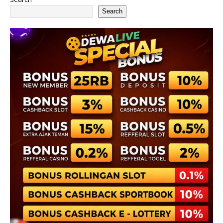
Search