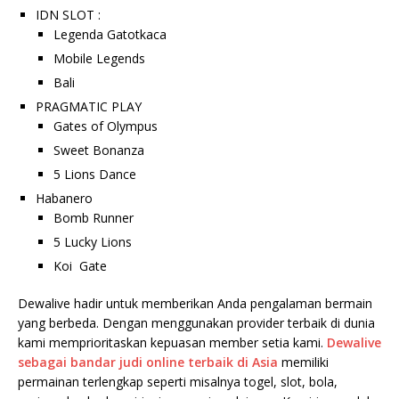
IDN SLOT :
Legenda Gatotkaca
Mobile Legends
Bali
PRAGMATIC PLAY
Gates of Olympus
Sweet Bonanza
5 Lions Dance
Habanero
Bomb Runner
5 Lucky Lions
Koi Gate
Dewalive hadir untuk memberikan Anda pengalaman bermain
yang berbeda. Dengan menggunakan provider terbaik di dunia
kami memprioritaskan kepuasan member setia kami.
Dewalive
sebagai bandar judi online terbaik di Asia
memiliki
permainan terlengkap seperti misalnya togel, slot, bola,