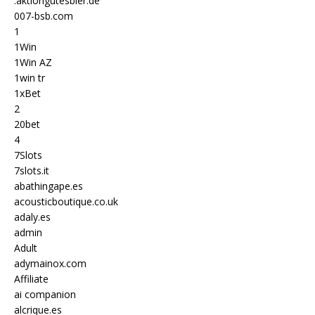
.aktiongutesbier.de
007-bsb.com
1
1Win
1Win AZ
1win tr
1xBet
2
20bet
4
7Slots
7slots.it
abathingape.es
acousticboutique.co.uk
adaly.es
admin
Adult
adymainox.com
Affiliate
ai companion
alcrique.es