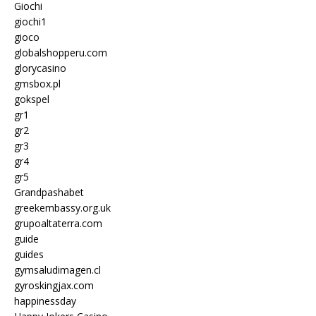
Giochi
giochi1
gioco
globalshopperu.com
glorycasino
gmsbox.pl
gokspel
gr1
gr2
gr3
gr4
gr5
Grandpashabet
greekembassy.org.uk
grupoaltaterra.com
guide
guides
gymsaludimagen.cl
gyroskingjax.com
happinessday