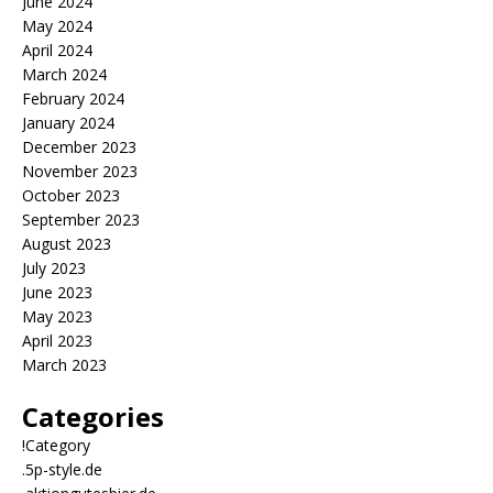
June 2024
May 2024
April 2024
March 2024
February 2024
January 2024
December 2023
November 2023
October 2023
September 2023
August 2023
July 2023
June 2023
May 2023
April 2023
March 2023
Categories
!Category
.5p-style.de