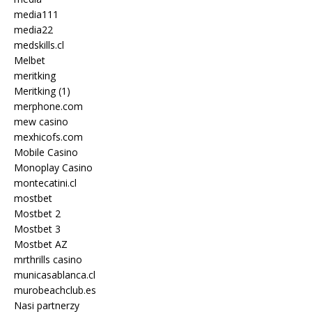
media111
media22
medskills.cl
Melbet
meritking
Meritking (1)
merphone.com
mew casino
mexhicofs.com
Mobile Casino
Monoplay Casino
montecatini.cl
mostbet
Mostbet 2
Mostbet 3
Mostbet AZ
mrthrills casino
municasablanca.cl
murobeachclub.es
Nasi partnerzy