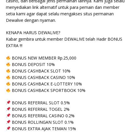
casino, dan berbagai jenis permainan lainnya. Kami juga selalu
menyediakan link alternatif untuk para pemain dan member
setia kami agar dapat selalu mengakses situs permainan
Dewalive dengan nyaman.
KENAPA HARUS DEWALIVE?
Kabar gembira untuk member DEWALIVE telah Hadir BONUS
EXTRA !!!
BONUS NEW MEMBER Rp.25,000
BONUS DEPOSIT 10%
BONUS CASHBACK SLOT 10%
BONUS CASHBACK CASINO 10%
BONUS CASHBACK E-LOTTERY 10%
BONUS CASHBACK SPORTBOOK 10%
BONUS REFERRAL SLOT 0.5%
BONUS REFERRAL TOGEL 2%
BONUS REFERRAL CASINO 0.2%
BONUS ROLLINGAN SLOT 0.1%
BONUS EXTRA AJAK TEMAN 15%