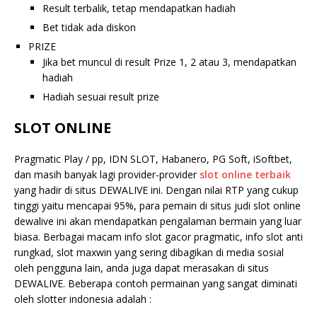
Result terbalik, tetap mendapatkan hadiah
Bet tidak ada diskon
PRIZE
Jika bet muncul di result Prize 1, 2 atau 3, mendapatkan
hadiah
Hadiah sesuai result prize
SLOT ONLINE
Pragmatic Play / pp, IDN SLOT, Habanero, PG Soft, iSoftbet,
dan masih banyak lagi provider-provider
slot online terbaik
yang hadir di situs DEWALIVE ini. Dengan nilai RTP yang cukup
tinggi yaitu mencapai 95%, para pemain di situs judi slot online
dewalive ini akan mendapatkan pengalaman bermain yang luar
biasa. Berbagai macam info slot gacor pragmatic, info slot anti
rungkad, slot maxwin yang sering dibagikan di media sosial
oleh pengguna lain, anda juga dapat merasakan di situs
DEWALIVE. Beberapa contoh permainan yang sangat diminati
oleh slotter indonesia adalah :