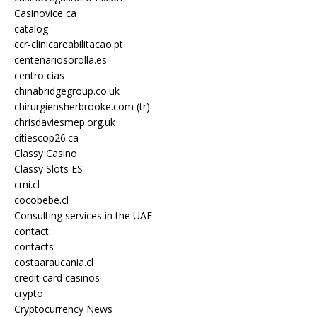
Casinovice ca
catalog
ccr-clinicareabilitacao.pt
centenariosorolla.es
centro cias
chinabridgegroup.co.uk
chirurgiensherbrooke.com (tr)
chrisdaviesmep.org.uk
citiescop26.ca
Classy Casino
Classy Slots ES
cmi.cl
cocobebe.cl
Consulting services in the UAE
contact
contacts
costaaraucania.cl
credit card casinos
crypto
Cryptocurrency News