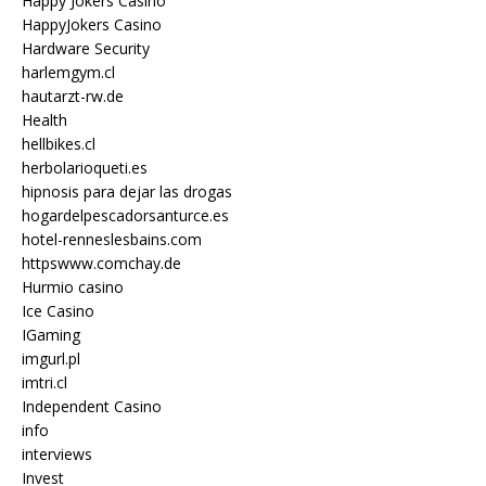
Happy Jokers Casino
HappyJokers Casino
Hardware Security
harlemgym.cl
hautarzt-rw.de
Health
hellbikes.cl
herbolarioqueti.es
hipnosis para dejar las drogas
hogardelpescadorsanturce.es
hotel-renneslesbains.com
httpswww.comchay.de
Hurmio casino
Ice Casino
IGaming
imgurl.pl
imtri.cl
Independent Casino
info
interviews
Invest