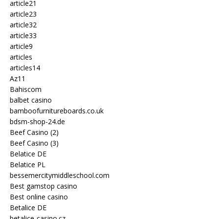
article21
article23
article32
article33
article9
articles
articles14
Az11
Bahiscom
balbet casino
bamboofurnitureboards.co.uk
bdsm-shop-24.de
Beef Casino (2)
Beef Casino (3)
Belatice DE
Belatice PL
bessemercitymiddleschool.com
Best gamstop casino
Best online casino
Betalice DE
betalice-casino.cz