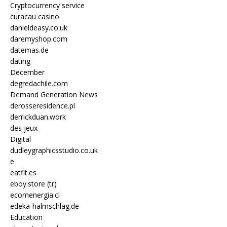
Cryptocurrency service
curacau casino
danieldeasy.co.uk
daremyshop.com
datemas.de
dating
December
degredachile.com
Demand Generation News
derosseresidence.pl
derrickduan.work
des jeux
Digital
dudleygraphicsstudio.co.uk
e
eatfit.es
eboy.store (tr)
ecomenergia.cl
edeka-halmschlag.de
Education