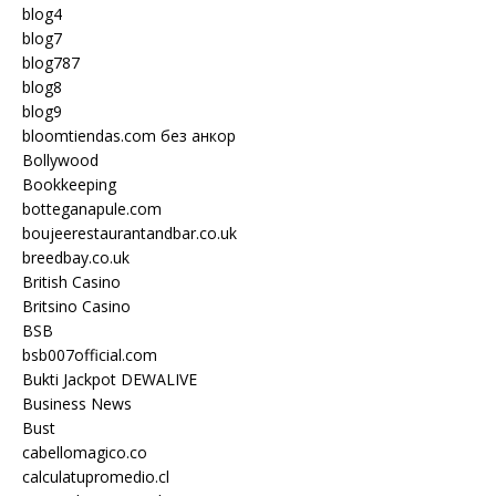
blog4
blog7
blog787
blog8
blog9
bloomtiendas.com без анкор
Bollywood
Bookkeeping
botteganapule.com
boujeerestaurantandbar.co.uk
breedbay.co.uk
British Casino
Britsino Casino
BSB
bsb007official.com
Bukti Jackpot DEWALIVE
Business News
Bust
cabellomagico.co
calculatupromedio.cl