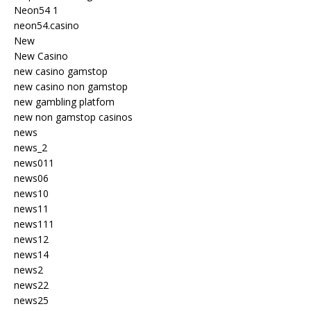
Neon54 1
neon54.casino
New
New Casino
new casino gamstop
new casino non gamstop
new gambling platfom
new non gamstop casinos
news
news_2
news011
news06
news10
news11
news111
news12
news14
news2
news22
news25