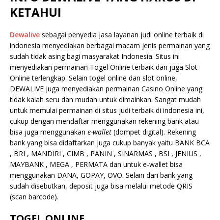
KETAHUI
Dewalive
sebagai penyedia jasa layanan judi online terbaik di
indonesia menyediakan berbagai macam jenis permainan yang
sudah tidak asing bagi masyarakat Indonesia. Situs ini
menyediakan permainan Togel Online terbaik dan juga Slot
Online terlengkap. Selain togel online dan slot online,
DEWALIVE juga menyediakan permainan Casino Online yang
tidak kalah seru dan mudah untuk dimainkan. Sangat mudah
untuk memulai permainan di situs judi terbaik di indonesia ini,
cukup dengan mendaftar menggunakan rekening bank atau
bisa juga menggunakan
e-wallet
(dompet digital). Rekening
bank yang bisa didaftarkan juga cukup banyak yaitu BANK BCA
, BRI , MANDIRI , CIMB , PANIN , SINARMAS , BSI , JENIUS ,
MAYBANK , MEGA , PERMATA dan untuk e-wallet bisa
menggunakan DANA, GOPAY, OVO. Selain dari bank yang
sudah disebutkan, deposit juga bisa melalui metode QRIS
(scan barcode).
TOGEL ONLINE