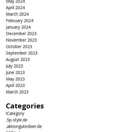
May 2024
April 2024
March 2024
February 2024
January 2024
December 2023
November 2023
October 2023
September 2023
August 2023
July 2023
June 2023
May 2023
April 2023
March 2023
Categories
!Category
.5p-style.de
.aktiongutesbier.de