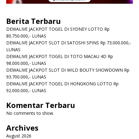
Berita Terbaru
DEWALIVE JACKPOT TOGEL DI SYDNEY LOTTO Rp
80.750.000,- LUNAS
DEWALIVE JACKPOT SLOT DI SATOSHI SPINS Rp 73.000.000,-
LUNAS
DEWALIVE JACKPOT TOGEL DI TOTO MACAU 4D Rp
98.000.000,- LUNAS
DEWALIVE JACKPOT SLOT DI WILD BOUTY SHOWDOWN Rp
93.700.000,- LUNAS
DEWALIVE JACKPOT TOGEL DI HONGKONG LOTTO Rp
92.000.000,- LUNAS
Komentar Terbaru
No comments to show.
Archives
August 2026