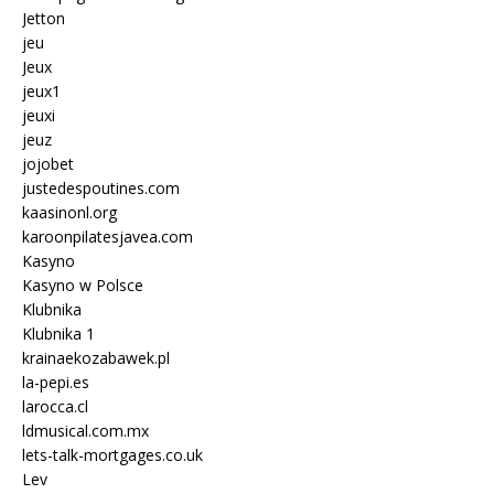
Jetton
jeu
Jeux
jeux1
jeuxi
jeuz
jojobet
justedespoutines.com
kaasinonl.org
karoonpilatesjavea.com
Kasyno
Kasyno w Polsce
Klubnika
Klubnika 1
krainaekozabawek.pl
la-pepi.es
larocca.cl
ldmusical.com.mx
lets-talk-mortgages.co.uk
Lev