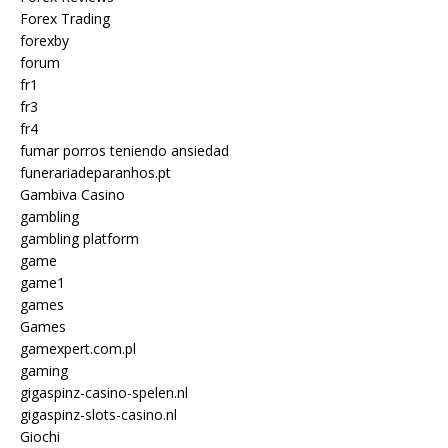
Forex Trading
forexby
forum
fr1
fr3
fr4
fumar porros teniendo ansiedad
funerariadeparanhos.pt
Gambiva Casino
gambling
gambling platform
game
game1
games
Games
gamexpert.com.pl
gaming
gigaspinz-casino-spelen.nl
gigaspinz-slots-casino.nl
Giochi