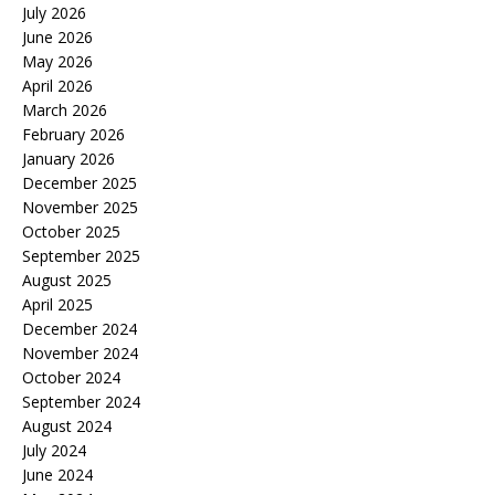
July 2026
June 2026
May 2026
April 2026
March 2026
February 2026
January 2026
December 2025
November 2025
October 2025
September 2025
August 2025
April 2025
December 2024
November 2024
October 2024
September 2024
August 2024
July 2024
June 2024