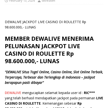
February 13, 2024
dliveadm
DEWALIVE JACKPOT LIVE CASINO DI ROULETTE Rp
98.600.000,- LUNAS
MEMBER DEWALIVE MENERIMA
PELUNASAN JACKPOT LIVE
CASINO DI ROULETTE Rp
98.600.000,- LUNAS
“
DEWALIVE
Situs Togel Online, Casino Online, Slot Online Terbaik,
Terpercaya, Terbesar dan Terlengkap di Indonesia – Jackpot
berapapun pasti dibayar”
DEWALIVE
mengucapkan selamat kepada user id :
RIC***
yang telah berhasil mendapatkan jackpot pada permainan
LIVE
CASINO DI ROULETTE
. Kemenangan sebesar
Rp