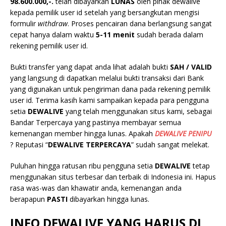
98.600.000
,-.
telah dibayarkan
LUNAS
oleh pihak dewalive
kepada pemilik user id setelah yang bersangkutan mengisi
formulir
withdraw
. Proses pencairan dana berlangsung sangat
cepat hanya dalam waktu
5-11 menit
sudah berada dalam
rekening pemilik user id.
Bukti transfer yang dapat anda lihat adalah bukti
SAH / VALID
yang langsung di dapatkan melalui bukti transaksi dari Bank
yang digunakan untuk pengiriman dana pada rekening pemilik
user id. Terima kasih kami sampaikan kepada para pengguna
setia
DEWALIVE
yang telah menggunakan situs kami, sebagai
Bandar Terpercaya yang pastinya membayar semua
kemenangan member hingga lunas. Apakah
DEWALIVE
PENIPU
? Reputasi “
DEWALIVE
TERPERCAYA
” sudah sangat melekat.
Puluhan hingga ratusan ribu pengguna setia
DEWALIVE
tetap
menggunakan situs terbesar dan terbaik di Indonesia ini. Hapus
rasa was-was dan khawatir anda, kemenangan anda
berapapun
PASTI
dibayarkan hingga lunas.
INFO DEWALIVE
YANG HARUS DI