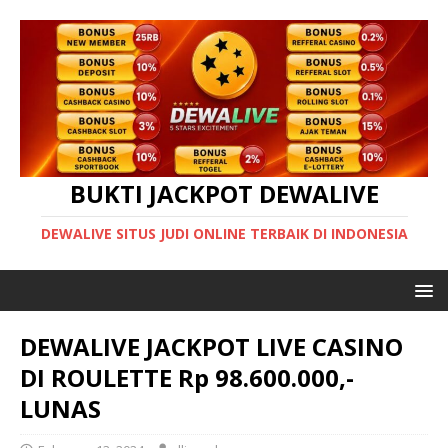
BUKTI JACKPOT DEWALIVE
DEWALIVE SITUS JUDI ONLINE TERBAIK DI INDONESIA
DEWALIVE JACKPOT LIVE CASINO
DI ROULETTE Rp 98.600.000,-
LUNAS