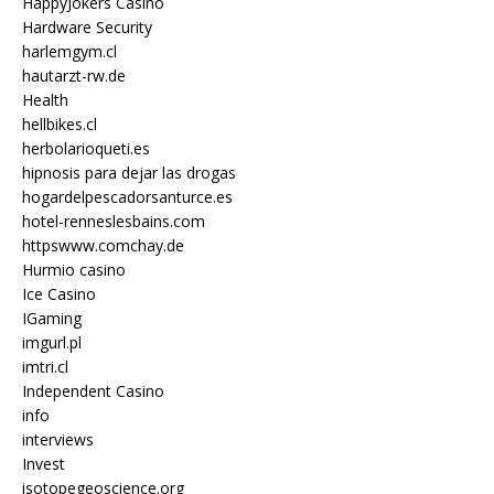
HappyJokers Casino
Hardware Security
harlemgym.cl
hautarzt-rw.de
Health
hellbikes.cl
herbolarioqueti.es
hipnosis para dejar las drogas
hogardelpescadorsanturce.es
hotel-renneslesbains.com
httpswww.comchay.de
Hurmio casino
Ice Casino
IGaming
imgurl.pl
imtri.cl
Independent Casino
info
interviews
Invest
isotopegeoscience.org