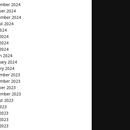
mber 2024
ber 2024
ember 2024
st 2024
2024
 2024
2024
 2024
h 2024
uary 2024
ry 2024
mber 2023
mber 2023
ber 2023
ember 2023
st 2023
2023
 2023
2023
 2023