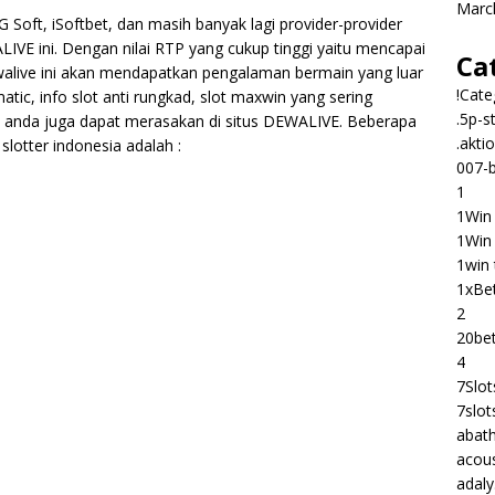
Marc
 Soft, iSoftbet, dan masih banyak lagi provider-provider
LIVE ini. Dengan nilai RTP yang cukup tinggi yaitu mencapai
Ca
dewalive ini akan mendapatkan pengalaman bermain yang luar
!Cate
tic, info slot anti rungkad, slot maxwin yang sering
.5p-s
n, anda juga dapat merasakan di situs DEWALIVE. Beberapa
.akti
lotter indonesia adalah :
007-
1
1Win
1Win
1win 
1xBe
2
20be
4
7Slot
7slots
abath
acous
adaly