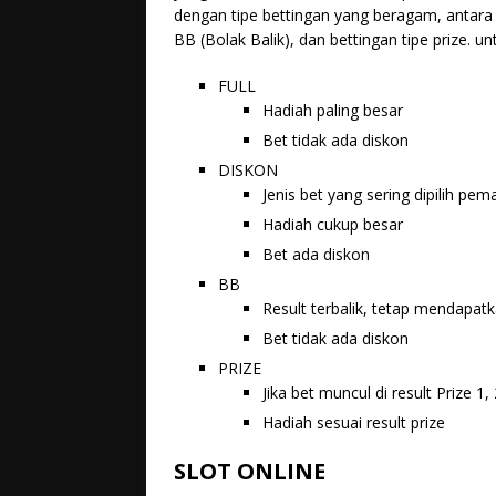
dengan tipe bettingan yang beragam, antara lai
BB (Bolak Balik), dan bettingan tipe prize. un
FULL
Hadiah paling besar
Bet tidak ada diskon
DISKON
Jenis bet yang sering dipilih pem
Hadiah cukup besar
Bet ada diskon
BB
Result terbalik, tetap mendapat
Bet tidak ada diskon
PRIZE
Jika bet muncul di result Prize 
Hadiah sesuai result prize
SLOT ONLINE