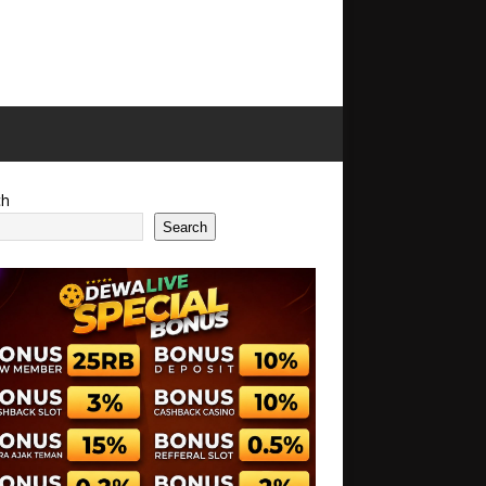
ch
Search