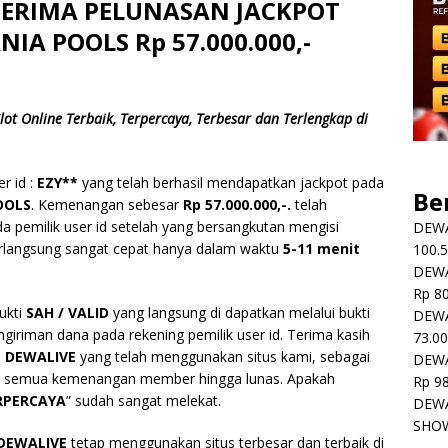
ERIMA PELUNASAN JACKPOT
IA POOLS Rp 57.000.000,-
Slot Online Terbaik, Terpercaya, Terbesar dan Terlengkap di
 id :
EZY**
yang telah berhasil mendapatkan jackpot pada
Be
OOLS
. Kemenangan sebesar
Rp
57.000.000
,-.
telah
a pemilik user id setelah yang bersangkutan mengisi
DEWA
erlangsung sangat cepat hanya dalam waktu
5-11 menit
100.
DEWA
Rp 8
bukti
SAH / VALID
yang langsung di dapatkan melalui bukti
DEWA
giriman dana pada rekening pemilik user id. Terima kasih
73.0
a
DEWALIVE
yang telah menggunakan situs kami, sebagai
DEWA
r semua kemenangan member hingga lunas. Apakah
Rp 9
RPERCAYA
” sudah sangat melekat.
DEWA
SHOW
DEWALIVE
tetap menggunakan situs terbesar dan terbaik di