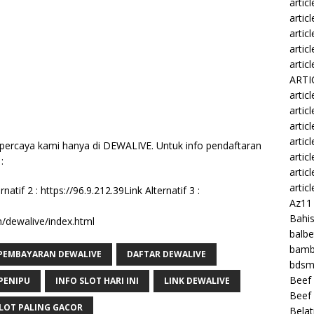
artic
artic
artic
artic
artic
ARTI
artic
artic
artic
artic
erpercaya kami hanya di DEWALIVE. Untuk info pendaftaran
artic
:
articl
artic
rnatif 2 : https://96.9.212.39Link Alternatif 3 :
Az11
Bahi
m/dewalive/index.html
balbe
bamb
 PEMBAYARAN DEWALIVE
DAFTAR DEWALIVE
bdsm
Beef 
PENIPU
INFO SLOT HARI INI
LINK DEWALIVE
Beef 
LOT PALING GACOR
Belat