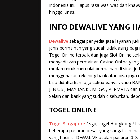
Indonesia ini. Hapus rasa was-was dan kha
hingga lunas.
INFO DEWALIVE
YANG H
Dewalive
sebagai penyedia jasa layanan jud
jenis permainan yang sudah tidak asing bagi
Togel Online terbaik dan juga Slot Online ter
menyediakan permainan Casino Online yang 
mudah untuk memulai permainan di situs judi
menggunakan rekening bank atau bisa jug
bisa didaftarkan juga cukup banyak yaitu B
JENIUS , MAYBANK , MEGA , PERMATA dan u
Selain dari bank yang sudah disebutkan, depo
TOGEL ONLINE
Togel Singapore
/ sgp, togel Hongkong / hk
beberapa pasaran besar yang sangat diminati 
yang hadir di DEWALIVE adalah pasaran 3D, 