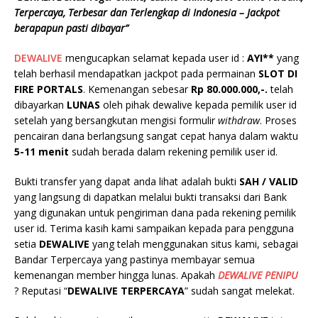
Terpercaya, Terbesar dan Terlengkap di Indonesia – Jackpot
berapapun pasti dibayar”
DEWALIVE
mengucapkan selamat kepada user id :
AYI**
yang
telah berhasil mendapatkan jackpot pada permainan
SLOT DI
FIRE PORTALS
. Kemenangan sebesar
Rp
80.000.000
,-.
telah
dibayarkan
LUNAS
oleh pihak dewalive kepada pemilik user id
setelah yang bersangkutan mengisi formulir
withdraw
. Proses
pencairan dana berlangsung sangat cepat hanya dalam waktu
5-11 menit
sudah berada dalam rekening pemilik user id.
Bukti transfer yang dapat anda lihat adalah bukti
SAH / VALID
yang langsung di dapatkan melalui bukti transaksi dari Bank
yang digunakan untuk pengiriman dana pada rekening pemilik
user id. Terima kasih kami sampaikan kepada para pengguna
setia
DEWALIVE
yang telah menggunakan situs kami, sebagai
Bandar Terpercaya yang pastinya membayar semua
kemenangan member hingga lunas. Apakah
DEWALIVE
PENIPU
? Reputasi “
DEWALIVE
TERPERCAYA
” sudah sangat melekat.