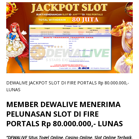
DEWALIVE JACKPOT SLOT DI FIRE PORTALS Rp 80.000.000,-
LUNAS
MEMBER DEWALIVE MENERIMA
PELUNASAN SLOT DI FIRE
PORTALS Rp 80.000.000,- LUNAS
“
DEWALIVE
Situs Togel Online, Casino Online, Slot Online Terbaik,