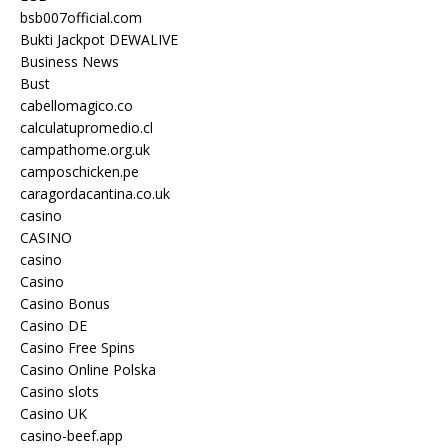
bsb007official.com
Bukti Jackpot DEWALIVE
Business News
Bust
cabellomagico.co
calculatupromedio.cl
campathome.org.uk
camposchicken.pe
caragordacantina.co.uk
casino
CASINO
casino
Casino
Casino Bonus
Casino DE
Casino Free Spins
Casino Online Polska
Casino slots
Casino UK
casino-beef.app