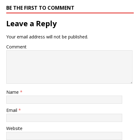
BE THE FIRST TO COMMENT
Leave a Reply
Your email address will not be published.
Comment
Name
*
Email
*
Website