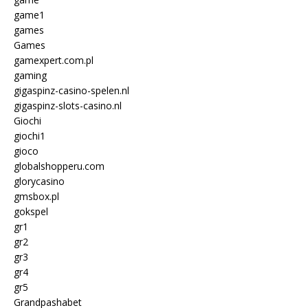
game1
games
Games
gamexpert.com.pl
gaming
gigaspinz-casino-spelen.nl
gigaspinz-slots-casino.nl
Giochi
giochi1
gioco
globalshopperu.com
glorycasino
gmsbox.pl
gokspel
gr1
gr2
gr3
gr4
gr5
Grandpashabet