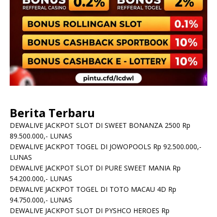
Berita Terbaru
DEWALIVE JACKPOT SLOT DI SWEET BONANZA 2500 Rp
89.500.000,- LUNAS
DEWALIVE JACKPOT TOGEL DI JOWOPOOLS Rp 92.500.000,-
LUNAS
DEWALIVE JACKPOT SLOT DI PURE SWEET MANIA Rp
54.200.000,- LUNAS
DEWALIVE JACKPOT TOGEL DI TOTO MACAU 4D Rp
94.750.000,- LUNAS
DEWALIVE JACKPOT SLOT DI PYSHCO HEROES Rp