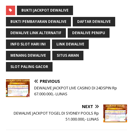
BUKTI JACKPOT DEWALIVE
BUKTI PEMBAYARAN DEWALIVE
DAFTAR DEWALIVE
DEWALIVE LINK ALTERNATIF
DEWALIVE PENIPU
INFO SLOT HARI INI
LINK DEWALIVE
MENANG DEWALIVE
SITUS AMAN
SLOT PALING GACOR
PREVIOUS
DEWALIVE JACKPOT LIVE CASINO DI 24DSPIN Rp
67.000.000,- LUNAS
NEXT
DEWALIVE JACKPOT TOGEL DI SYDNEY POOLS Rp
51.000.000,- LUNAS