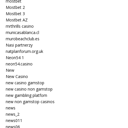
mostbet
Mostbet 2
Mostbet 3
Mostbet AZ
mrthrills casino
municasablanca.cl
murobeachclub.es
Nasi partnerzy
natplanforum.org.uk
Neon54 1
neon54.casino
New
New Casino
new casino gamstop
new casino non gamstop
new gambling platfom
new non gamstop casinos
news
news_2
news011
news06