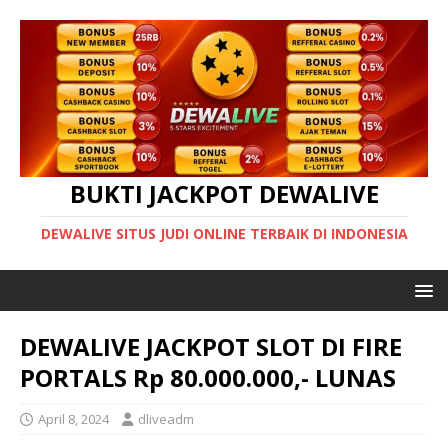
BUKTI JACKPOT DEWALIVE
DEWALIVE SITUS JUDI ONLINE TERBAIK DI INDONESIA
DEWALIVE JACKPOT SLOT DI FIRE
PORTALS Rp 80.000.000,- LUNAS
April 8, 2024
dliveadm