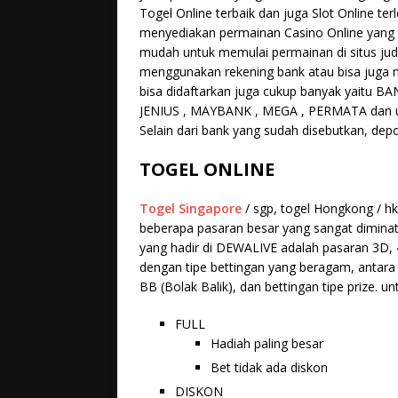
Togel Online terbaik dan juga Slot Online ter
menyediakan permainan Casino Online yang 
mudah untuk memulai permainan di situs judi
menggunakan rekening bank atau bisa jug
bisa didaftarkan juga cukup banyak yaitu B
JENIUS , MAYBANK , MEGA , PERMATA dan u
Selain dari bank yang sudah disebutkan, depo
TOGEL ONLINE
Togel Singapore
/ sgp, togel Hongkong / hk
beberapa pasaran besar yang sangat diminati 
yang hadir di DEWALIVE adalah pasaran 3D, 
dengan tipe bettingan yang beragam, antara lai
BB (Bolak Balik), dan bettingan tipe prize. un
FULL
Hadiah paling besar
Bet tidak ada diskon
DISKON