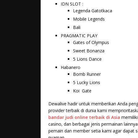
IDN SLOT :
Legenda Gatotkaca
Mobile Legends
Bali
PRAGMATIC PLAY
Gates of Olympus
Sweet Bonanza
5 Lions Dance
Habanero
Bomb Runner
5 Lucky Lions
Koi Gate
Dewalive hadir untuk memberikan Anda pe
provider terbaik di dunia kami mempriorita
bandar judi online terbaik di Asia
memiliki
casino, dan berbagai jenis permainan lainnya.
pemain dan member setia kami agar dapat s
nyaman.