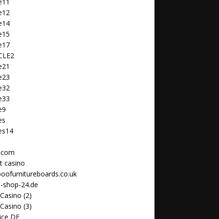
le11
le12
le14
le15
le17
CLE2
le21
le23
le32
le33
le9
es
les14
scom
t casino
oofurnitureboards.co.uk
-shop-24.de
Casino (2)
Casino (3)
ice DE