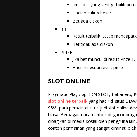
Jenis bet yang sering dipilih pem
Hadiah cukup besar
Bet ada diskon
BB
Result terbalik, tetap mendapat
Bet tidak ada diskon
PRIZE
Jika bet muncul di result Prize 
Hadiah sesuai result prize
SLOT ONLINE
Pragmatic Play / pp, IDN SLOT, Habanero, PG
slot online terbaik
yang hadir di situs DEWA
95%, para pemain di situs judi slot online 
biasa. Berbagai macam info slot gacor pragma
dibagikan di media sosial oleh pengguna lai
contoh permainan yang sangat diminati oleh s