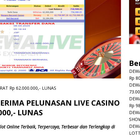
Be
DEWA
Rp 8
DEWA
AT Rp 62.000.000,- LUNAS
73.0
DEWA
ERIMA PELUNASAN LIVE CASINO
Rp 9
000,- LUNAS
DEWA
SHOW
DEWA
Slot Online Terbaik, Terpercaya, Terbesar dan Terlengkap di
LOTT