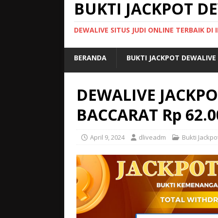
BUKTI JACKPOT D
DEWALIVE SITUS JUDI ONLINE TERBAIK DI
BERANDA
BUKTI JACKPOT DEWALIVE
DEWALIVE JACKPOT
BACCARAT Rp 62.0
April 9, 2024
dliveadm
Bukti Jackp