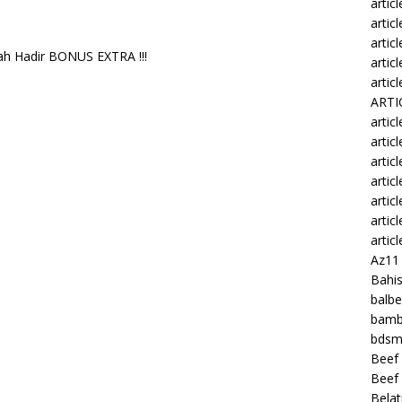
artic
artic
artic
h Hadir BONUS EXTRA !!!
artic
artic
ARTI
artic
artic
artic
artic
artic
articl
artic
Az11
Bahi
balbe
bamb
bdsm
Beef 
Beef 
Belat