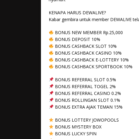
KENAPA HARUS DEWALIVE?
Kabar gembira untuk member DEWALIVE tela
BONUS NEW MEMBER Rp.25,000
BONUS DEPOSIT 10%
BONUS CASHBACK SLOT 10%
BONUS CASHBACK CASINO 10%
BONUS CASHBACK E-LOTTERY 10%
BONUS CASHBACK SPORTBOOK 10%
BONUS REFERRAL SLOT 0.5%
BONUS REFERRAL TOGEL 2%
BONUS REFERRAL CASINO 0.2%
BONUS ROLLINGAN SLOT 0.1%
BONUS EXTRA AJAK TEMAN 15%
BONUS LOTTERY JOWOPOOLS
BONUS MYSTERY BOX
BONUS LUCKY SPIN