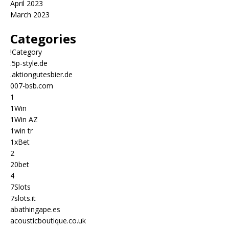
April 2023
March 2023
Categories
!Category
.5p-style.de
.aktiongutesbier.de
007-bsb.com
1
1Win
1Win AZ
1win tr
1xBet
2
20bet
4
7Slots
7slots.it
abathingape.es
acousticboutique.co.uk