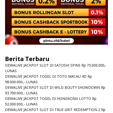
Berita Terbaru
DEWALIVE JACKPOT SLOT DI SATOSHI SPINS Rp 73.000.000,-
LUNAS
DEWALIVE JACKPOT TOGEL DI TOTO MACAU 4D Rp
98.000.000,- LUNAS
DEWALIVE JACKPOT SLOT DI WILD BOUTY SHOWDOWN Rp
93.700.000,- LUNAS
DEWALIVE JACKPOT TOGEL DI HONGKONG LOTTO Rp
92.000.000,- LUNAS
DEWALIVE JACKPOT SLOT DI TRUE GRIT REDEMPTION 2 Rp