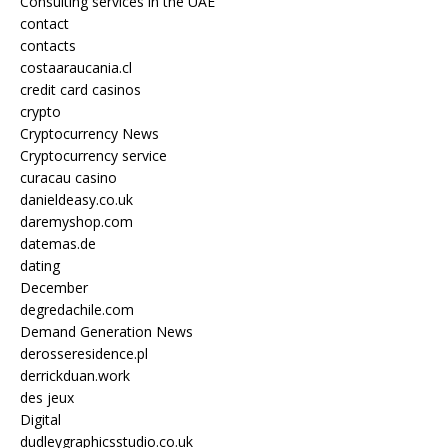
Consulting services in the UAE
contact
contacts
costaaraucania.cl
credit card casinos
crypto
Cryptocurrency News
Cryptocurrency service
curacau casino
danieldeasy.co.uk
daremyshop.com
datemas.de
dating
December
degredachile.com
Demand Generation News
derosseresidence.pl
derrickduan.work
des jeux
Digital
dudleygraphicsstudio.co.uk