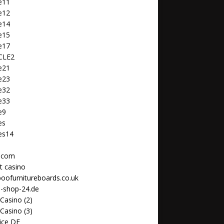
le11
le12
le14
le15
le17
CLE2
le21
le23
le32
le33
le9
es
les14
scom
t casino
oofurnitureboards.co.uk
-shop-24.de
Casino (2)
Casino (3)
ice DE