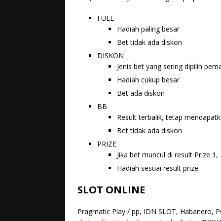
FULL
Hadiah paling besar
Bet tidak ada diskon
DISKON
Jenis bet yang sering dipilih pem
Hadiah cukup besar
Bet ada diskon
BB
Result terbalik, tetap mendapat
Bet tidak ada diskon
PRIZE
Jika bet muncul di result Prize 
Hadiah sesuai result prize
SLOT ONLINE
Pragmatic Play / pp, IDN SLOT, Habanero, PG