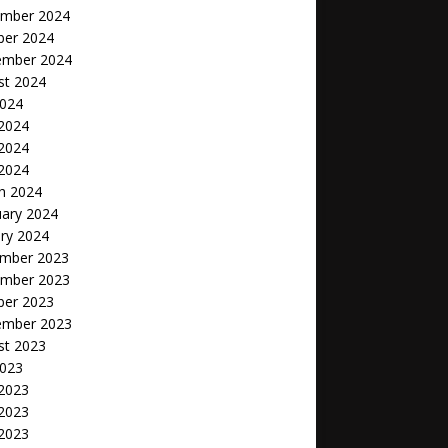
mber 2024
ber 2024
ember 2024
st 2024
2024
 2024
2024
 2024
h 2024
uary 2024
ry 2024
mber 2023
mber 2023
ber 2023
ember 2023
st 2023
2023
 2023
2023
 2023