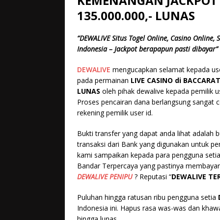
KEMENANGAN
JACKPOT 
135.000.000,- LUNAS
“
DEWALIVE
Situs Togel Online, Casino Online, 
Indonesia – Jackpot berapapun pasti dibayar”
DEWALIVE
mengucapkan selamat kepada use
pada permainan
LIVE CASINO di BACCARA
LUNAS
oleh pihak dewalive kepada pemilik u
Proses pencairan dana berlangsung sangat 
rekening pemilik user id.
Bukti transfer yang dapat anda lihat adalah 
transaksi dari Bank yang digunakan untuk pen
kami sampaikan kepada para pengguna seti
Bandar Terpercaya yang pastinya membaya
DEWALIVE
PENIPU
? Reputasi “
DEWALIVE
TE
Puluhan hingga ratusan ribu pengguna setia
Indonesia ini. Hapus rasa was-was dan kha
hingga lunas.