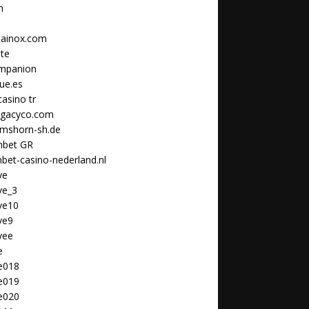
n
ainox.com
ate
ompanion
que.es
casino tr
legacyco.com
lmshorn-sh.de
bet GR
et-casino-nederland.nl
ve
ve_3
ve10
ve9
vee
e
le018
le019
le020