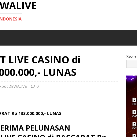
EWALIVE
 INDONESIA
 LIVE CASINO di
Sear
000.000,- LUNAS
ckpot DEWALIVE
0
RAT Rp 133.000.000,- LUNAS
NERIMA PELUNASAN