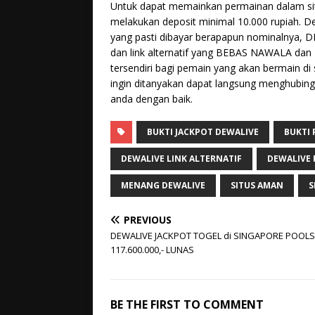
Untuk dapat memainkan permainan dalam situs
melakukan deposit minimal 10.000 rupiah. D
yang pasti dibayar berapapun nominalnya, D
dan link alternatif yang BEBAS NAWALA d
tersendiri bagi pemain yang akan bermain di 
ingin ditanyakan dapat langsung menghubingi
anda dengan baik.
BUKTI JACKPOT DEWALIVE
BUKTI
DEWALIVE LINK ALTERNATIF
DEWALIVE 
MENANG DEWALIVE
SITUS AMAN
S
PREVIOUS
DEWALIVE JACKPOT TOGEL di SINGAPORE POOLS
117.600.000,- LUNAS
BE THE FIRST TO COMMENT