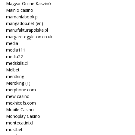
Magyar Online Kaszinó
Mainio casino
mamaniabook.pl
mangadop.net (en)
manufakturapolska.pl
margareteggleton.co.uk
media
media111
media22
medskills.cl
Melbet
meritking
Meritking (1)
merphone.com
mew casino
mexhicofs.com
Mobile Casino
Monoplay Casino
montecatini.cl
mostbet