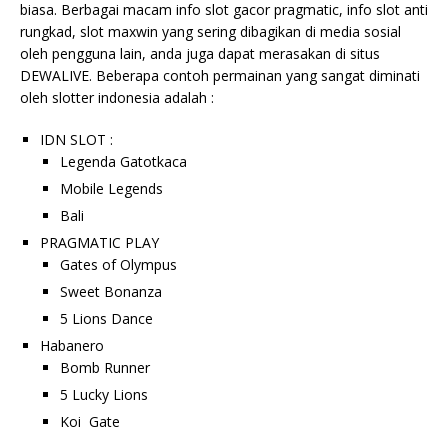
biasa. Berbagai macam info slot gacor pragmatic, info slot anti
rungkad, slot maxwin yang sering dibagikan di media sosial
oleh pengguna lain, anda juga dapat merasakan di situs
DEWALIVE. Beberapa contoh permainan yang sangat diminati
oleh slotter indonesia adalah :
IDN SLOT :
Legenda Gatotkaca
Mobile Legends
Bali
PRAGMATIC PLAY
Gates of Olympus
Sweet Bonanza
5 Lions Dance
Habanero
Bomb Runner
5 Lucky Lions
Koi Gate