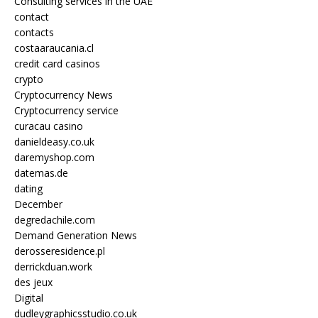
Consulting services in the UAE
contact
contacts
costaaraucania.cl
credit card casinos
crypto
Cryptocurrency News
Cryptocurrency service
curacau casino
danieldeasy.co.uk
daremyshop.com
datemas.de
dating
December
degredachile.com
Demand Generation News
derosseresidence.pl
derrickduan.work
des jeux
Digital
dudleygraphicsstudio.co.uk