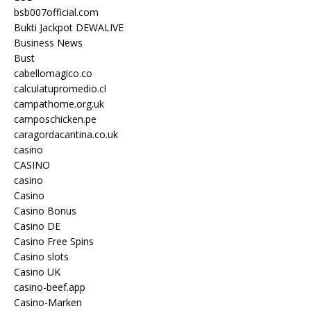
bsb007official.com
Bukti Jackpot DEWALIVE
Business News
Bust
cabellomagico.co
calculatupromedio.cl
campathome.org.uk
camposchicken.pe
caragordacantina.co.uk
casino
CASINO
casino
Casino
Casino Bonus
Casino DE
Casino Free Spins
Casino slots
Casino UK
casino-beef.app
Casino-Marken