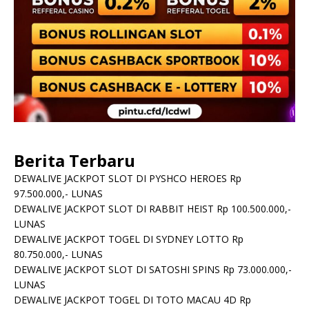
Berita Terbaru
DEWALIVE JACKPOT SLOT DI PYSHCO HEROES Rp
97.500.000,- LUNAS
DEWALIVE JACKPOT SLOT DI RABBIT HEIST Rp 100.500.000,-
LUNAS
DEWALIVE JACKPOT TOGEL DI SYDNEY LOTTO Rp
80.750.000,- LUNAS
DEWALIVE JACKPOT SLOT DI SATOSHI SPINS Rp 73.000.000,-
LUNAS
DEWALIVE JACKPOT TOGEL DI TOTO MACAU 4D Rp