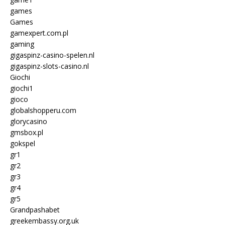
games
Games
gamexpert.com.pl
gaming
gigaspinz-casino-spelen.nl
gigaspinz-slots-casino.nl
Giochi
giochi1
gioco
globalshopperu.com
glorycasino
gmsbox.pl
gokspel
gr1
gr2
gr3
gr4
gr5
Grandpashabet
greekembassy.org.uk