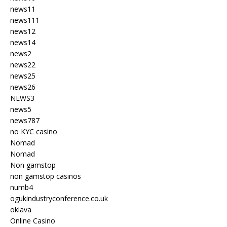
news11
news111
news12
news14
news2
news22
news25
news26
NEWS3
news5
news787
no KYC casino
Nomad
Nomad
Non gamstop
non gamstop casinos
numb4
ogukindustryconference.co.uk
oklava
Online Casino