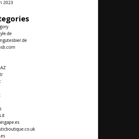
h 2023
tegories
gory
tyle.de
ongutesbier.de
bsb.com
 AZ
tr
t
t
s
.it
ingape.es
ticboutique.co.uk
.es