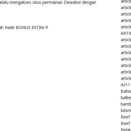
artic
elalu mengakses situs permainan Dewalive dengan
artic
artic
artic
artic
h Hadir BONUS EXTRA !!!
ARTI
artic
artic
artic
artic
artic
articl
artic
Az11
Bahi
balbe
bamb
bdsm
Beef 
Beef 
Belat