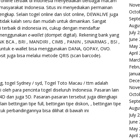
i online terbaik di indonesia menyediakan berbagai macam
Nove
 masyarakat Indonesia. Situs ini menyediakan permainan
Octo
lengkap. Selain togel online dan slot online, DEWALIVE juga
Sept
tidak kalah seru dan mudah untuk dimainkan. Sangat
Augu
 terbaik di indonesia ini, cukup dengan mendaftar
July 
a menggunakan
e-wallet
(dompet digital). Rekening bank yang
June
ANK BCA , BRI , MANDIRI , CIMB , PANIN , SINARMAS , BSI ,
May 
ntuk e-wallet bisa menggunakan DANA, GOPAY, OVO.
April
sit juga bisa melalui metode QRIS (scan barcode).
Marc
Febr
Janua
Dece
g, togel Sydney / syd, Togel Toto Macau / ttm adalah
Nove
oleh para pencinta togel diseluruh Indonesia. Pasaran lain
Octo
4D dan juga 5D. Pasaran-pasaran tersebut juga dilengkapi
Sept
n bettingan tipe full, bettingan tipe diskon, , bettingan tipe
Augu
tuk perbandingannya bisa dilihat di bawah ini
July 
June
May 
April