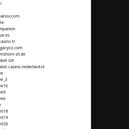
n
ainox.com
ate
ompanion
que.es
casino tr
legacyco.com
lmshorn-sh.de
bet GR
et-casino-nederland.nl
ve
ve_3
ve10
ve9
vee
e
le018
le019
le020