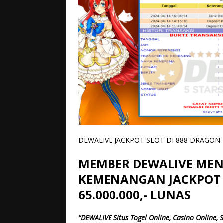
DEWALIVE JACKPOT SLOT DI 888 DRAGON R
MEMBER DEWALIVE ME
KEMENANGAN JACKPOT S
65.000.000,- LUNAS
“
DEWALIVE
Situs Togel Online, Casino Online, 