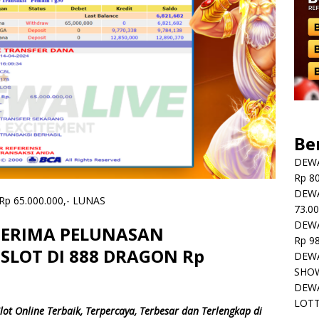
Be
DEWA
Rp 8
DEWA
p 65.000.000,- LUNAS
73.0
DEWA
NERIMA PELUNASAN
Rp 9
LOT DI 888 DRAGON Rp
DEWA
SHOW
DEWA
LOTT
Slot Online Terbaik, Terpercaya, Terbesar dan Terlengkap di