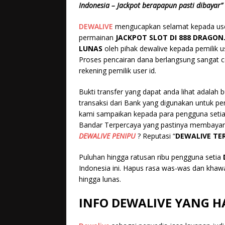
Indonesia – Jackpot berapapun pasti dibayar”
DEWALIVE
mengucapkan selamat kepada user
permainan
JACKPOT SLOT DI 888 DRAGON
LUNAS
oleh pihak dewalive kepada pemilik u
Proses pencairan dana berlangsung sangat 
rekening pemilik user id.
Bukti transfer yang dapat anda lihat adalah 
transaksi dari Bank yang digunakan untuk pen
kami sampaikan kepada para pengguna seti
Bandar Terpercaya yang pastinya membaya
DEWALIVE
PENIPU
? Reputasi “
DEWALIVE
TE
Puluhan hingga ratusan ribu pengguna setia
Indonesia ini. Hapus rasa was-was dan kha
hingga lunas.
INFO DEWALIVE
YANG H