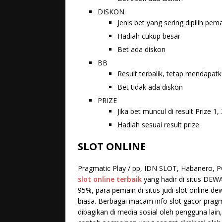
DISKON
Jenis bet yang sering dipilih pem
Hadiah cukup besar
Bet ada diskon
BB
Result terbalik, tetap mendapat
Bet tidak ada diskon
PRIZE
Jika bet muncul di result Prize 
Hadiah sesuai result prize
SLOT ONLINE
Pragmatic Play / pp, IDN SLOT, Habanero, PG
slot online terbaik
yang hadir di situs DEWA
95%, para pemain di situs judi slot online 
biasa. Berbagai macam info slot gacor pragma
dibagikan di media sosial oleh pengguna lai