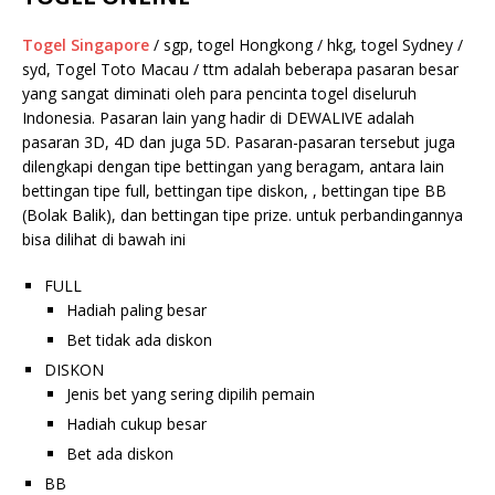
Togel Singapore
/ sgp, togel Hongkong / hkg, togel Sydney /
syd, Togel Toto Macau / ttm adalah beberapa pasaran besar
yang sangat diminati oleh para pencinta togel diseluruh
Indonesia. Pasaran lain yang hadir di DEWALIVE adalah
pasaran 3D, 4D dan juga 5D. Pasaran-pasaran tersebut juga
dilengkapi dengan tipe bettingan yang beragam, antara lain
bettingan tipe full, bettingan tipe diskon, , bettingan tipe BB
(Bolak Balik), dan bettingan tipe prize. untuk perbandingannya
bisa dilihat di bawah ini
FULL
Hadiah paling besar
Bet tidak ada diskon
DISKON
Jenis bet yang sering dipilih pemain
Hadiah cukup besar
Bet ada diskon
BB