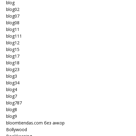
blog
blog02
blog07
blog08
blog11
blog111
blog12
blog15
blog17
blog18
blog23
blog3
blog34
blog4
blog7
blog787
blog8
blog9
bloomtiendas.com без анкор
Bollywood