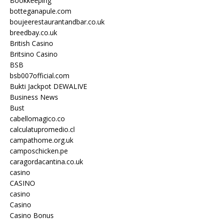
Bookkeeping
botteganapule.com
boujeerestaurantandbar.co.uk
breedbay.co.uk
British Casino
Britsino Casino
BSB
bsb007official.com
Bukti Jackpot DEWALIVE
Business News
Bust
cabellomagico.co
calculatupromedio.cl
campathome.org.uk
camposchicken.pe
caragordacantina.co.uk
casino
CASINO
casino
Casino
Casino Bonus