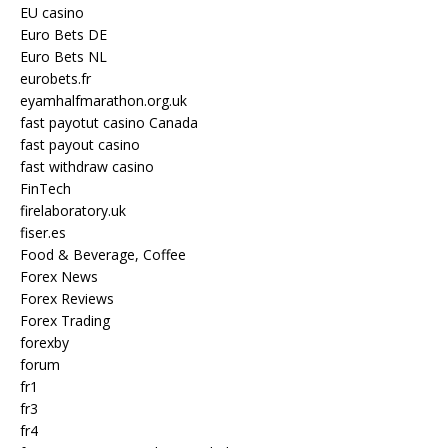
EU casino
Euro Bets DE
Euro Bets NL
eurobets.fr
eyamhalfmarathon.org.uk
fast payotut casino Canada
fast payout casino
fast withdraw casino
FinTech
firelaboratory.uk
fiser.es
Food & Beverage, Coffee
Forex News
Forex Reviews
Forex Trading
forexby
forum
fr1
fr3
fr4