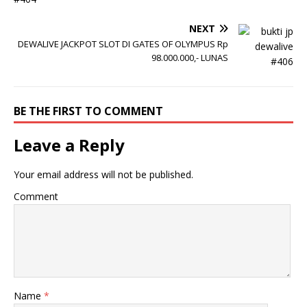
NEXT
DEWALIVE JACKPOT SLOT DI GATES OF OLYMPUS Rp
98.000.000,- LUNAS
BE THE FIRST TO COMMENT
Leave a Reply
Your email address will not be published.
Comment
Name
*