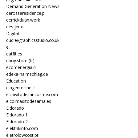
Demand Generation News
derosseresidence.pl
derrickduan.work
des jeux
Digital
dudleygraphicsstudio.co.uk
e
eatfit.es
eboy.store (tr)
ecomenergia.cl
edeka-halmschlag.de
Education
elagentecine.cl
elchivitodesancosme.com
elcolmaditodesarria.es
Eldorado
Eldorado 1
Eldorado 2
elektrikinfo.com
eletrolowcost.pt