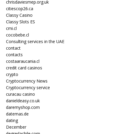
chrisdaviesmep.org.uk
citiescop26.ca
Classy Casino
Classy Slots ES
cmi.cl
cocobebe.cl
Consulting services in the UAE
contact
contacts
costaaraucania.cl
credit card casinos
crypto
Cryptocurrency News
Cryptocurrency service
curacau casino
danieldeasy.co.uk
daremyshop.com
datemas.de
dating
December
degredachile.com