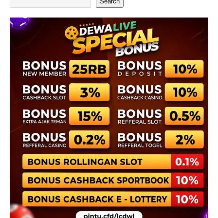
Search