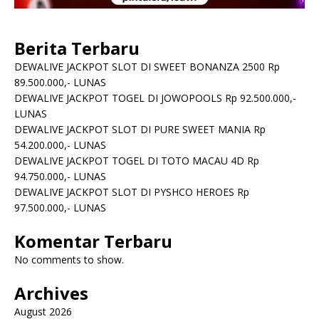
Berita Terbaru
DEWALIVE JACKPOT SLOT DI SWEET BONANZA 2500 Rp
89.500.000,- LUNAS
DEWALIVE JACKPOT TOGEL DI JOWOPOOLS Rp 92.500.000,-
LUNAS
DEWALIVE JACKPOT SLOT DI PURE SWEET MANIA Rp
54.200.000,- LUNAS
DEWALIVE JACKPOT TOGEL DI TOTO MACAU 4D Rp
94.750.000,- LUNAS
DEWALIVE JACKPOT SLOT DI PYSHCO HEROES Rp
97.500.000,- LUNAS
Komentar Terbaru
No comments to show.
Archives
August 2026