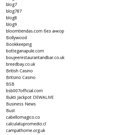
blog7
blog787
blog8
blog9
bloomtiendas.com без анкор
Bollywood
Bookkeeping
botteganapule.com
boujeerestaurantandbar.co.uk
breedbay.co.uk
British Casino
Britsino Casino
BSB
bsb007official.com
Bukti Jackpot DEWALIVE
Business News
Bust
cabellomagico.co
calculatupromedio.cl
campathome.org.uk