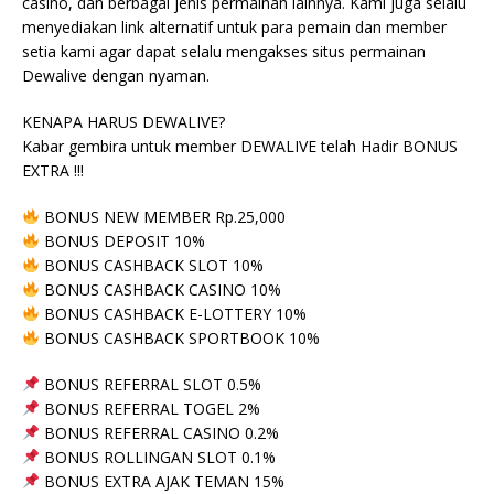
casino, dan berbagai jenis permainan lainnya. Kami juga selalu
menyediakan link alternatif untuk para pemain dan member
setia kami agar dapat selalu mengakses situs permainan
Dewalive dengan nyaman.
KENAPA HARUS DEWALIVE?
Kabar gembira untuk member DEWALIVE telah Hadir BONUS
EXTRA !!!
BONUS NEW MEMBER Rp.25,000
BONUS DEPOSIT 10%
BONUS CASHBACK SLOT 10%
BONUS CASHBACK CASINO 10%
BONUS CASHBACK E-LOTTERY 10%
BONUS CASHBACK SPORTBOOK 10%
BONUS REFERRAL SLOT 0.5%
BONUS REFERRAL TOGEL 2%
BONUS REFERRAL CASINO 0.2%
BONUS ROLLINGAN SLOT 0.1%
BONUS EXTRA AJAK TEMAN 15%