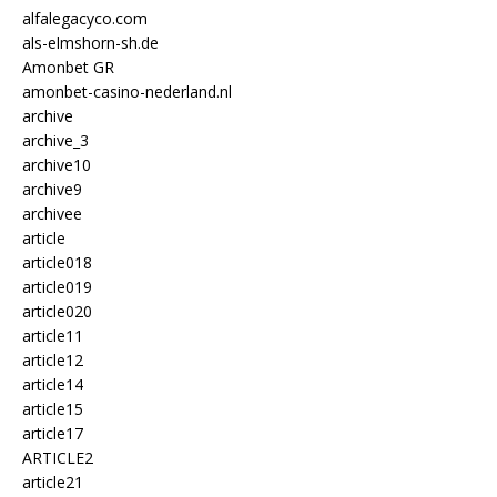
alfalegacyco.com
als-elmshorn-sh.de
Amonbet GR
amonbet-casino-nederland.nl
archive
archive_3
archive10
archive9
archivee
article
article018
article019
article020
article11
article12
article14
article15
article17
ARTICLE2
article21