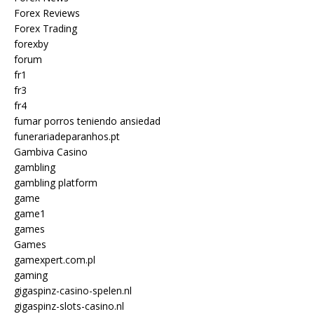
Forex Reviews
Forex Trading
forexby
forum
fr1
fr3
fr4
fumar porros teniendo ansiedad
funerariadeparanhos.pt
Gambiva Casino
gambling
gambling platform
game
game1
games
Games
gamexpert.com.pl
gaming
gigaspinz-casino-spelen.nl
gigaspinz-slots-casino.nl