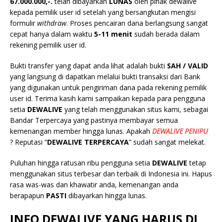
67.000.000
,-.
telah dibayarkan
LUNAS
oleh pihak dewalive
kepada pemilik user id setelah yang bersangkutan mengisi
formulir
withdraw
. Proses pencairan dana berlangsung sangat
cepat hanya dalam waktu
5-11 menit
sudah berada dalam
rekening pemilik user id.
Bukti transfer yang dapat anda lihat adalah bukti
SAH / VALID
yang langsung di dapatkan melalui bukti transaksi dari Bank
yang digunakan untuk pengiriman dana pada rekening pemilik
user id. Terima kasih kami sampaikan kepada para pengguna
setia
DEWALIVE
yang telah menggunakan situs kami, sebagai
Bandar Terpercaya yang pastinya membayar semua
kemenangan member hingga lunas. Apakah
DEWALIVE
PENIPU
? Reputasi “
DEWALIVE
TERPERCAYA
” sudah sangat melekat.
Puluhan hingga ratusan ribu pengguna setia
DEWALIVE
tetap
menggunakan situs terbesar dan terbaik di Indonesia ini. Hapus
rasa was-was dan khawatir anda, kemenangan anda
berapapun
PASTI
dibayarkan hingga lunas.
INFO DEWALIVE
YANG HARUS DI