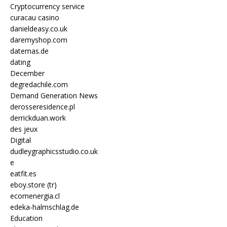
Cryptocurrency service
curacau casino
danieldeasy.co.uk
daremyshop.com
datemas.de
dating
December
degredachile.com
Demand Generation News
derosseresidence.pl
derrickduan.work
des jeux
Digital
dudleygraphicsstudio.co.uk
e
eatfit.es
eboy.store (tr)
ecomenergia.cl
edeka-halmschlag.de
Education