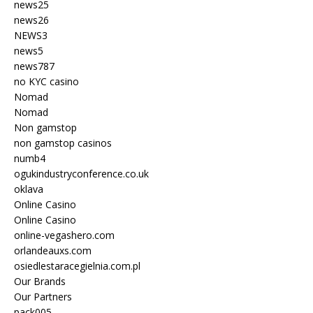
news25
news26
NEWS3
news5
news787
no KYC casino
Nomad
Nomad
Non gamstop
non gamstop casinos
numb4
ogukindustryconference.co.uk
oklava
Online Casino
Online Casino
online-vegashero.com
orlandeauxs.com
osiedlestaracegielnia.com.pl
Our Brands
Our Partners
pack005