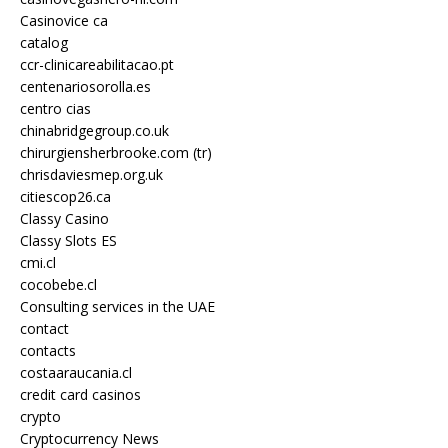
Casinovice ca
catalog
ccr-clinicareabilitacao.pt
centenariosorolla.es
centro cias
chinabridgegroup.co.uk
chirurgiensherbrooke.com (tr)
chrisdaviesmep.org.uk
citiescop26.ca
Classy Casino
Classy Slots ES
cmi.cl
cocobebe.cl
Consulting services in the UAE
contact
contacts
costaaraucania.cl
credit card casinos
crypto
Cryptocurrency News