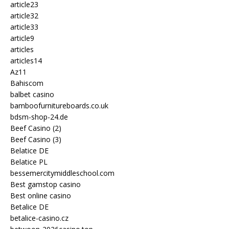
article23
article32
article33
article9
articles
articles14
Az11
Bahiscom
balbet casino
bamboofurnitureboards.co.uk
bdsm-shop-24.de
Beef Casino (2)
Beef Casino (3)
Belatice DE
Belatice PL
bessemercitymiddleschool.com
Best gamstop casino
Best online casino
Betalice DE
betalice-casino.cz