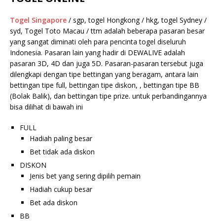
Togel Singapore
/ sgp, togel Hongkong / hkg, togel Sydney /
syd, Togel Toto Macau / ttm adalah beberapa pasaran besar
yang sangat diminati oleh para pencinta togel diseluruh
Indonesia. Pasaran lain yang hadir di DEWALIVE adalah
pasaran 3D, 4D dan juga 5D. Pasaran-pasaran tersebut juga
dilengkapi dengan tipe bettingan yang beragam, antara lain
bettingan tipe full, bettingan tipe diskon, , bettingan tipe BB
(Bolak Balik), dan bettingan tipe prize. untuk perbandingannya
bisa dilihat di bawah ini
FULL
Hadiah paling besar
Bet tidak ada diskon
DISKON
Jenis bet yang sering dipilih pemain
Hadiah cukup besar
Bet ada diskon
BB