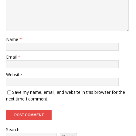
Name
*
Email
*
Website
Save my name, email, and website in this browser for the
next time I comment.
Search