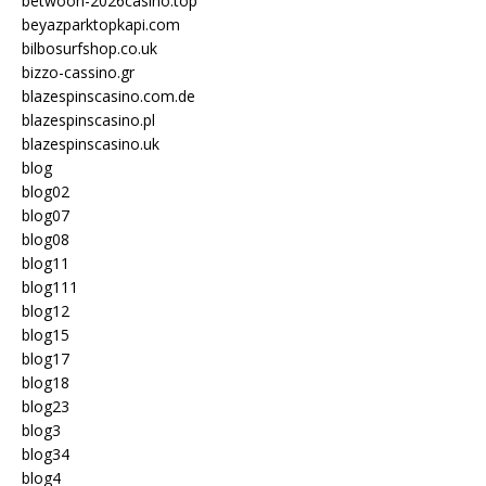
betwoon-2026casino.top
beyazparktopkapi.com
bilbosurfshop.co.uk
bizzo-cassino.gr
blazespinscasino.com.de
blazespinscasino.pl
blazespinscasino.uk
blog
blog02
blog07
blog08
blog11
blog111
blog12
blog15
blog17
blog18
blog23
blog3
blog34
blog4