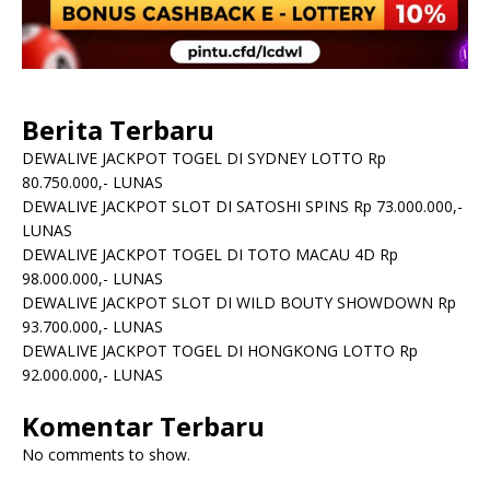
Berita Terbaru
DEWALIVE JACKPOT TOGEL DI SYDNEY LOTTO Rp
80.750.000,- LUNAS
DEWALIVE JACKPOT SLOT DI SATOSHI SPINS Rp 73.000.000,-
LUNAS
DEWALIVE JACKPOT TOGEL DI TOTO MACAU 4D Rp
98.000.000,- LUNAS
DEWALIVE JACKPOT SLOT DI WILD BOUTY SHOWDOWN Rp
93.700.000,- LUNAS
DEWALIVE JACKPOT TOGEL DI HONGKONG LOTTO Rp
92.000.000,- LUNAS
Komentar Terbaru
No comments to show.