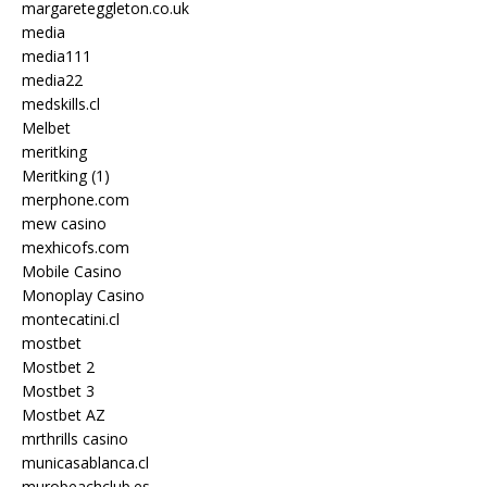
margareteggleton.co.uk
media
media111
media22
medskills.cl
Melbet
meritking
Meritking (1)
merphone.com
mew casino
mexhicofs.com
Mobile Casino
Monoplay Casino
montecatini.cl
mostbet
Mostbet 2
Mostbet 3
Mostbet AZ
mrthrills casino
municasablanca.cl
murobeachclub.es