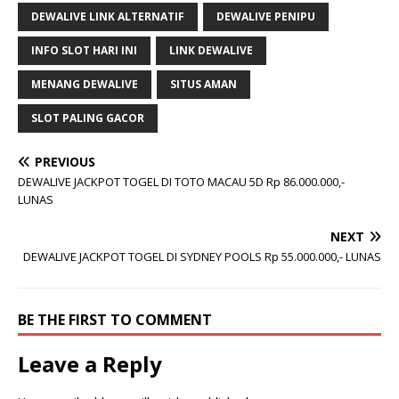
DEWALIVE LINK ALTERNATIF
DEWALIVE PENIPU
INFO SLOT HARI INI
LINK DEWALIVE
MENANG DEWALIVE
SITUS AMAN
SLOT PALING GACOR
PREVIOUS
DEWALIVE JACKPOT TOGEL DI TOTO MACAU 5D Rp 86.000.000,-
LUNAS
NEXT
DEWALIVE JACKPOT TOGEL DI SYDNEY POOLS Rp 55.000.000,- LUNAS
BE THE FIRST TO COMMENT
Leave a Reply