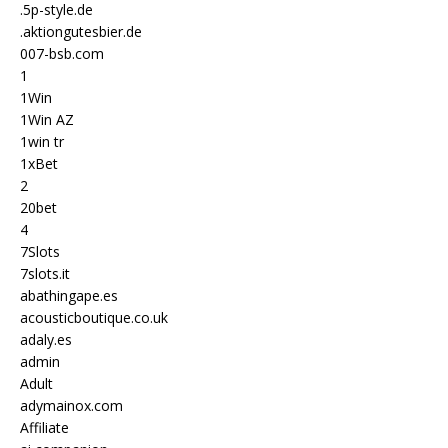
.5p-style.de
.aktiongutesbier.de
007-bsb.com
1
1Win
1Win AZ
1win tr
1xBet
2
20bet
4
7Slots
7slots.it
abathingape.es
acousticboutique.co.uk
adaly.es
admin
Adult
adymainox.com
Affiliate