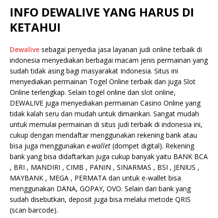
INFO DEWALIVE
YANG HARUS DI
KETAHUI
Dewalive
sebagai penyedia jasa layanan judi online terbaik di
indonesia menyediakan berbagai macam jenis permainan yang
sudah tidak asing bagi masyarakat Indonesia. Situs ini
menyediakan permainan Togel Online terbaik dan juga Slot
Online terlengkap. Selain togel online dan slot online,
DEWALIVE juga menyediakan permainan Casino Online yang
tidak kalah seru dan mudah untuk dimainkan. Sangat mudah
untuk memulai permainan di situs judi terbaik di indonesia ini,
cukup dengan mendaftar menggunakan rekening bank atau
bisa juga menggunakan
e-wallet
(dompet digital). Rekening
bank yang bisa didaftarkan juga cukup banyak yaitu BANK BCA
, BRI , MANDIRI , CIMB , PANIN , SINARMAS , BSI , JENIUS ,
MAYBANK , MEGA , PERMATA dan untuk e-wallet bisa
menggunakan DANA, GOPAY, OVO. Selain dari bank yang
sudah disebutkan, deposit juga bisa melalui metode QRIS
(scan barcode).