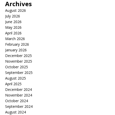
Archives
August 2026
July 2026
June 2026
May 2026
April 2026
March 2026
February 2026
January 2026
December 2025
November 2025
October 2025
September 2025
August 2025
April 2025
December 2024
November 2024
October 2024
September 2024
August 2024