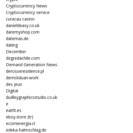
Cryptocurrency News
Cryptocurrency service
curacau casino
danieldeasy.co.uk
daremyshop.com
datemas.de
dating
December
degredachile.com
Demand Generation News
derosseresidence.pl
derrickduan.work
des jeux
Digital
dudleygraphicsstudio.co.uk
e
eatfit.es
eboy.store (tr)
ecomenergia.cl
edeka-halmschlag.de