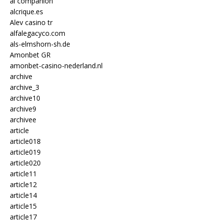
ai companion
alcrique.es
Alev casino tr
alfalegacyco.com
als-elmshorn-sh.de
Amonbet GR
amonbet-casino-nederland.nl
archive
archive_3
archive10
archive9
archivee
article
article018
article019
article020
article11
article12
article14
article15
article17