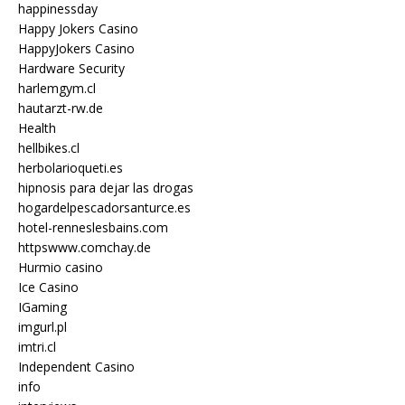
happinessday
Happy Jokers Casino
HappyJokers Casino
Hardware Security
harlemgym.cl
hautarzt-rw.de
Health
hellbikes.cl
herbolarioqueti.es
hipnosis para dejar las drogas
hogardelpescadorsanturce.es
hotel-renneslesbains.com
httpswww.comchay.de
Hurmio casino
Ice Casino
IGaming
imgurl.pl
imtri.cl
Independent Casino
info