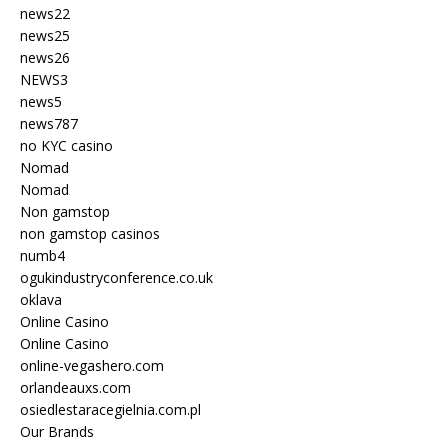
news22
news25
news26
NEWS3
news5
news787
no KYC casino
Nomad
Nomad
Non gamstop
non gamstop casinos
numb4
ogukindustryconference.co.uk
oklava
Online Casino
Online Casino
online-vegashero.com
orlandeauxs.com
osiedlestaracegielnia.com.pl
Our Brands