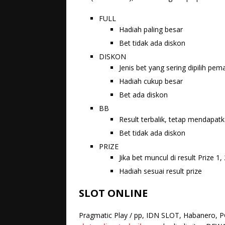
FULL
Hadiah paling besar
Bet tidak ada diskon
DISKON
Jenis bet yang sering dipilih pem
Hadiah cukup besar
Bet ada diskon
BB
Result terbalik, tetap mendapat
Bet tidak ada diskon
PRIZE
Jika bet muncul di result Prize 
Hadiah sesuai result prize
SLOT ONLINE
Pragmatic Play / pp, IDN SLOT, Habanero, PG