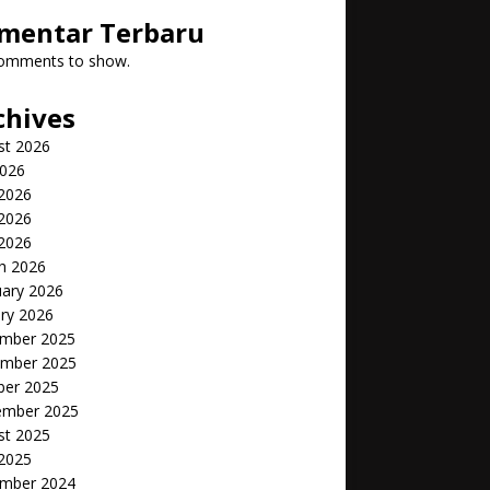
mentar Terbaru
omments to show.
chives
st 2026
2026
 2026
2026
 2026
h 2026
uary 2026
ry 2026
mber 2025
mber 2025
ber 2025
ember 2025
st 2025
 2025
mber 2024