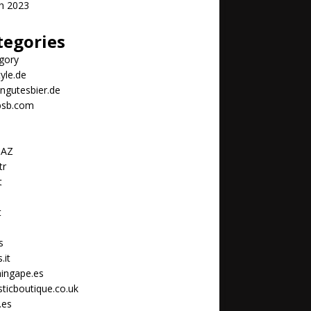
h 2023
tegories
gory
tyle.de
ongutesbier.de
bsb.com
 AZ
tr
t
t
s
.it
ingape.es
ticboutique.co.uk
.es