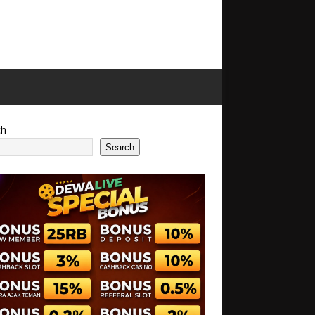
ch
Search