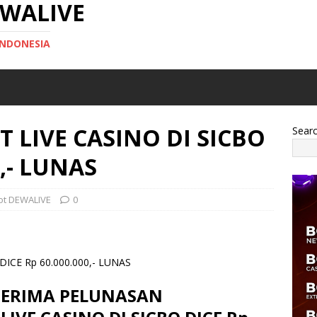
EWALIVE
 INDONESIA
 LIVE CASINO DI SICBO
Sear
0,- LUNAS
pot DEWALIVE
0
ICE Rp 60.000.000,- LUNAS
NERIMA PELUNASAN