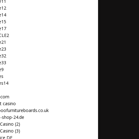
le11
le12
le14
le15
le17
CLE2
le21
le23
le32
le33
le9
es
les14
scom
t casino
oofurnitureboards.co.uk
-shop-24.de
Casino (2)
Casino (3)
ice DE