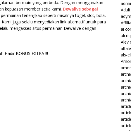
ngalaman bermain yang berbeda. Dengan menggunakan
admi
skan kepuasan member setia kami.
Dewalive sebagai
Adult
 permainan terlengkap seperti misalnya togel, slot, bola,
adym
 Kami juga selalu menyediakan link alternatif untuk para
Affili
elalu mengakses situs permainan Dewalive dengan
ai c
alcri
Alev 
alfa
h Hadir BONUS EXTRA !!!
als-e
Amon
amonb
archi
archi
archi
archi
archi
articl
artic
artic
artic