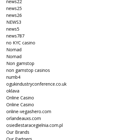
news22
news25
news26
NEWS3
news5
news787
no KYC casino
Nomad
Nomad
Non gamstop
non gamstop casinos
numb4
ogukindustryconference.co.uk
oklava
Online Casino
Online Casino
online-vegashero.com
orlandeauxs.com
osiedlestaracegielnia.com.pl
Our Brands
Our Partners