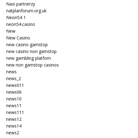
Nasi partnerzy
natplanforum.org.uk
Neon54 1
neon54.casino
New
New Casino
new casino gamstop
new casino non gamstop
new gambling platfom
new non gamstop casinos
news
news_2
news011
news06
news10
news11
news111
news12
news14
news2