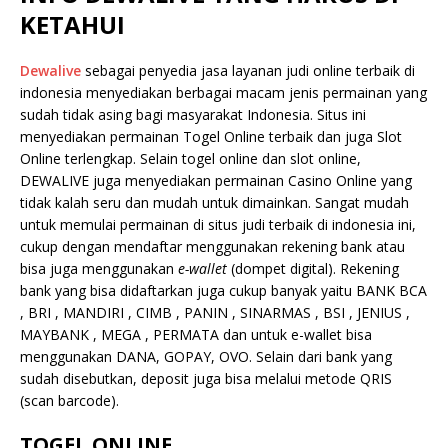
KETAHUI
Dewalive
sebagai penyedia jasa layanan judi online terbaik di
indonesia menyediakan berbagai macam jenis permainan yang
sudah tidak asing bagi masyarakat Indonesia. Situs ini
menyediakan permainan Togel Online terbaik dan juga Slot
Online terlengkap. Selain togel online dan slot online,
DEWALIVE juga menyediakan permainan Casino Online yang
tidak kalah seru dan mudah untuk dimainkan. Sangat mudah
untuk memulai permainan di situs judi terbaik di indonesia ini,
cukup dengan mendaftar menggunakan rekening bank atau
bisa juga menggunakan
e-wallet
(dompet digital). Rekening
bank yang bisa didaftarkan juga cukup banyak yaitu BANK BCA
, BRI , MANDIRI , CIMB , PANIN , SINARMAS , BSI , JENIUS ,
MAYBANK , MEGA , PERMATA dan untuk e-wallet bisa
menggunakan DANA, GOPAY, OVO. Selain dari bank yang
sudah disebutkan, deposit juga bisa melalui metode QRIS
(scan barcode).
TOGEL ONLINE