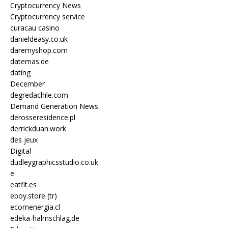
Cryptocurrency News
Cryptocurrency service
curacau casino
danieldeasy.co.uk
daremyshop.com
datemas.de
dating
December
degredachile.com
Demand Generation News
derosseresidence.pl
derrickduan.work
des jeux
Digital
dudleygraphicsstudio.co.uk
e
eatfit.es
eboy.store (tr)
ecomenergia.cl
edeka-halmschlag.de