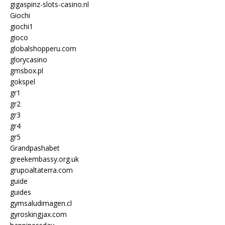
gigaspinz-slots-casino.nl
Giochi
giochi1
gioco
globalshopperu.com
glorycasino
gmsbox.pl
gokspel
gr1
gr2
gr3
gr4
gr5
Grandpashabet
greekembassy.org.uk
grupoaltaterra.com
guide
guides
gymsaludimagen.cl
gyroskingjax.com