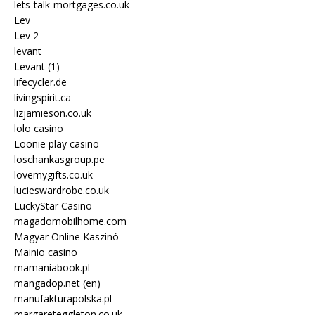
lets-talk-mortgages.co.uk
Lev
Lev 2
levant
Levant (1)
lifecycler.de
livingspirit.ca
lizjamieson.co.uk
lolo casino
Loonie play casino
loschankasgroup.pe
lovemygifts.co.uk
lucieswardrobe.co.uk
LuckyStar Casino
magadomobilhome.com
Magyar Online Kaszinó
Mainio casino
mamaniabook.pl
mangadop.net (en)
manufakturapolska.pl
margareteggleton.co.uk