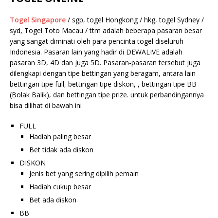
Togel Singapore
/ sgp, togel Hongkong / hkg, togel Sydney /
syd, Togel Toto Macau / ttm adalah beberapa pasaran besar
yang sangat diminati oleh para pencinta togel diseluruh
Indonesia. Pasaran lain yang hadir di DEWALIVE adalah
pasaran 3D, 4D dan juga 5D. Pasaran-pasaran tersebut juga
dilengkapi dengan tipe bettingan yang beragam, antara lain
bettingan tipe full, bettingan tipe diskon, , bettingan tipe BB
(Bolak Balik), dan bettingan tipe prize. untuk perbandingannya
bisa dilihat di bawah ini
FULL
Hadiah paling besar
Bet tidak ada diskon
DISKON
Jenis bet yang sering dipilih pemain
Hadiah cukup besar
Bet ada diskon
BB