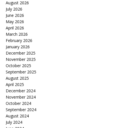
August 2026
July 2026
June 2026
May 2026
April 2026
March 2026
February 2026
January 2026
December 2025
November 2025
October 2025
September 2025
August 2025
April 2025
December 2024
November 2024
October 2024
September 2024
August 2024
July 2024