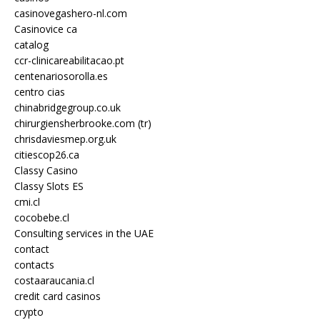
casinovegashero-nl.com
Casinovice ca
catalog
ccr-clinicareabilitacao.pt
centenariosorolla.es
centro cias
chinabridgegroup.co.uk
chirurgiensherbrooke.com (tr)
chrisdaviesmep.org.uk
citiescop26.ca
Classy Casino
Classy Slots ES
cmi.cl
cocobebe.cl
Consulting services in the UAE
contact
contacts
costaaraucania.cl
credit card casinos
crypto