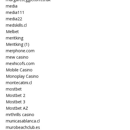
media
media111
media22
medskills.cl
Melbet
meritking
Meritking (1)
merphone.com
mew casino
mexhicofs.com
Mobile Casino
Monoplay Casino
montecatini.cl
mostbet
Mostbet 2
Mostbet 3
Mostbet AZ
mrthrills casino
municasablanca.cl
murobeachclub.es