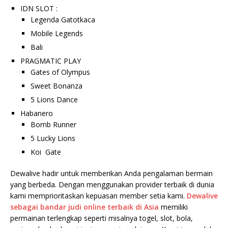
IDN SLOT :
Legenda Gatotkaca
Mobile Legends
Bali
PRAGMATIC PLAY
Gates of Olympus
Sweet Bonanza
5 Lions Dance
Habanero
Bomb Runner
5 Lucky Lions
Koi Gate
Dewalive hadir untuk memberikan Anda pengalaman bermain
yang berbeda. Dengan menggunakan provider terbaik di dunia
kami memprioritaskan kepuasan member setia kami.
Dewalive
sebagai bandar judi online terbaik di Asia
memiliki
permainan terlengkap seperti misalnya togel, slot, bola,