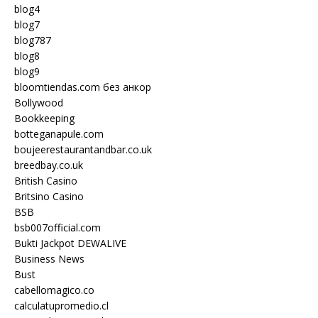
blog4
blog7
blog787
blog8
blog9
bloomtiendas.com без анкор
Bollywood
Bookkeeping
botteganapule.com
boujeerestaurantandbar.co.uk
breedbay.co.uk
British Casino
Britsino Casino
BSB
bsb007official.com
Bukti Jackpot DEWALIVE
Business News
Bust
cabellomagico.co
calculatupromedio.cl