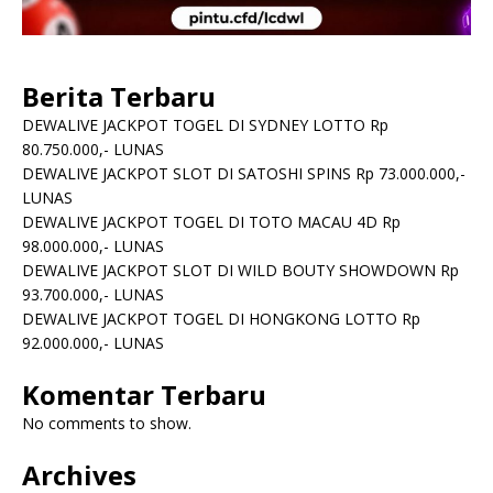
Berita Terbaru
DEWALIVE JACKPOT TOGEL DI SYDNEY LOTTO Rp
80.750.000,- LUNAS
DEWALIVE JACKPOT SLOT DI SATOSHI SPINS Rp 73.000.000,-
LUNAS
DEWALIVE JACKPOT TOGEL DI TOTO MACAU 4D Rp
98.000.000,- LUNAS
DEWALIVE JACKPOT SLOT DI WILD BOUTY SHOWDOWN Rp
93.700.000,- LUNAS
DEWALIVE JACKPOT TOGEL DI HONGKONG LOTTO Rp
92.000.000,- LUNAS
Komentar Terbaru
No comments to show.
Archives