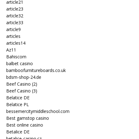
article21
article23
article32
article33
article9
articles
articles14
Az11
Bahiscom
balbet casino
bamboofurnitureboards.co.uk
bdsm-shop-24.de
Beef Casino (2)
Beef Casino (3)
Belatice DE
Belatice PL
bessemercitymiddleschool.com
Best gamstop casino
Best online casino
Betalice DE
betalice-casino.cz