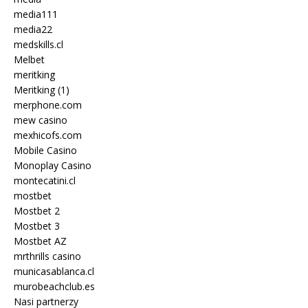
media111
media22
medskills.cl
Melbet
meritking
Meritking (1)
merphone.com
mew casino
mexhicofs.com
Mobile Casino
Monoplay Casino
montecatini.cl
mostbet
Mostbet 2
Mostbet 3
Mostbet AZ
mrthrills casino
municasablanca.cl
murobeachclub.es
Nasi partnerzy