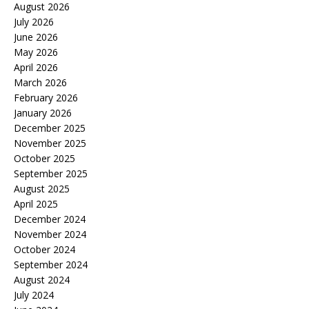
August 2026
July 2026
June 2026
May 2026
April 2026
March 2026
February 2026
January 2026
December 2025
November 2025
October 2025
September 2025
August 2025
April 2025
December 2024
November 2024
October 2024
September 2024
August 2024
July 2024