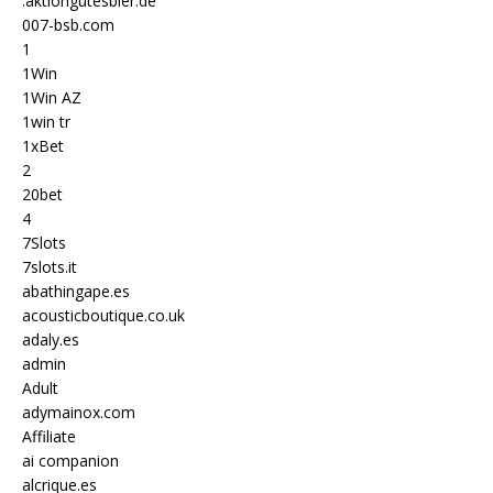
.aktiongutesbier.de
007-bsb.com
1
1Win
1Win AZ
1win tr
1xBet
2
20bet
4
7Slots
7slots.it
abathingape.es
acousticboutique.co.uk
adaly.es
admin
Adult
adymainox.com
Affiliate
ai companion
alcrique.es