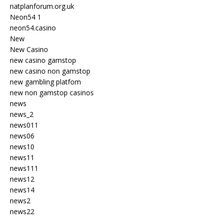
natplanforum.org.uk
Neon54 1
neon54.casino
New
New Casino
new casino gamstop
new casino non gamstop
new gambling platfom
new non gamstop casinos
news
news_2
news011
news06
news10
news11
news111
news12
news14
news2
news22