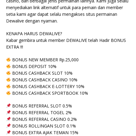
casino, dan berbagai jenis permainan lainnya. Kami juga selalu
menyediakan link alternatif untuk para pemain dan member
setia kami agar dapat selalu mengakses situs permainan
Dewalive dengan nyaman.
KENAPA HARUS DEWALIVE?
Kabar gembira untuk member DEWALIVE telah Hadir BONUS
EXTRA !!!
BONUS NEW MEMBER Rp.25,000
BONUS DEPOSIT 10%
BONUS CASHBACK SLOT 10%
BONUS CASHBACK CASINO 10%
BONUS CASHBACK E-LOTTERY 10%
BONUS CASHBACK SPORTBOOK 10%
BONUS REFERRAL SLOT 0.5%
BONUS REFERRAL TOGEL 2%
BONUS REFERRAL CASINO 0.2%
BONUS ROLLINGAN SLOT 0.1%
BONUS EXTRA AJAK TEMAN 15%