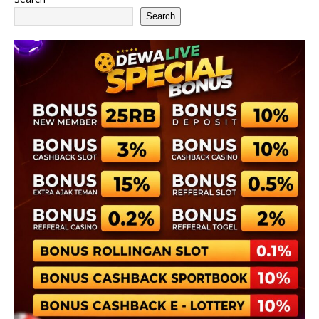
Search