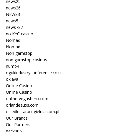
news25
news26
NEWS3
news5
news787
no KYC casino
Nomad
Nomad
Non gamstop
non gamstop casinos
numb4
ogukindustryconference.co.uk
oklava
Online Casino
Online Casino
online-vegashero.com
orlandeauxs.com
osiedlestaracegielnia.com.pl
Our Brands
Our Partners
pack005