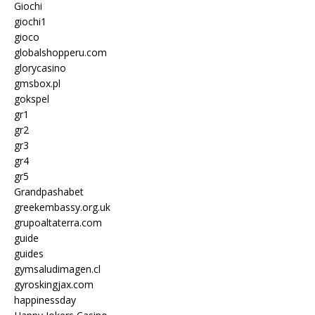
Giochi
giochi1
gioco
globalshopperu.com
glorycasino
gmsbox.pl
gokspel
gr1
gr2
gr3
gr4
gr5
Grandpashabet
greekembassy.org.uk
grupoaltaterra.com
guide
guides
gymsaludimagen.cl
gyroskingjax.com
happinessday