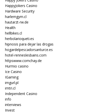
Happy Jokers Casino
HappyJokers Casino
Hardware Security
harlemgym.cl
hautarzt-rw.de
Health
hellbikes.cl
herbolarioqueti.es
hipnosis para dejar las drogas
hogardelpescadorsanturce.es
hotel-renneslesbains.com
httpswww.comchay.de
Hurmio casino
Ice Casino
IGaming
imgurl.pl
imtri.cl
Independent Casino
info
interviews
Invest