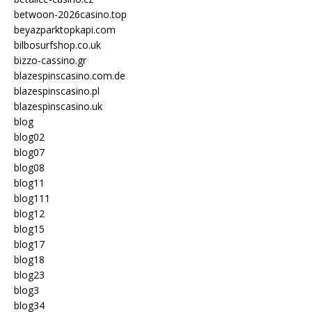
betwoon-2026casino.top
beyazparktopkapi.com
bilbosurfshop.co.uk
bizzo-cassino.gr
blazespinscasino.com.de
blazespinscasino.pl
blazespinscasino.uk
blog
blog02
blog07
blog08
blog11
blog111
blog12
blog15
blog17
blog18
blog23
blog3
blog34