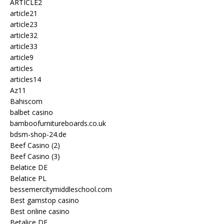
ARTICLE2
article21
article23
article32
article33
article9
articles
articles14
Az11
Bahiscom
balbet casino
bamboofurnitureboards.co.uk
bdsm-shop-24.de
Beef Casino (2)
Beef Casino (3)
Belatice DE
Belatice PL
bessemercitymiddleschool.com
Best gamstop casino
Best online casino
Betalice DE