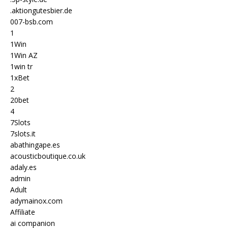
.aktiongutesbier.de
007-bsb.com
1
1Win
1Win AZ
1win tr
1xBet
2
20bet
4
7Slots
7slots.it
abathingape.es
acousticboutique.co.uk
adaly.es
admin
Adult
adymainox.com
Affiliate
ai companion