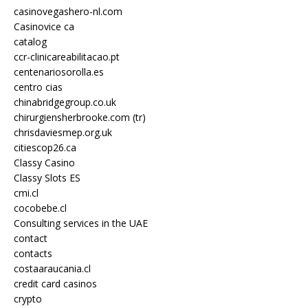
casinovegashero-nl.com
Casinovice ca
catalog
ccr-clinicareabilitacao.pt
centenariosorolla.es
centro cias
chinabridgegroup.co.uk
chirurgiensherbrooke.com (tr)
chrisdaviesmep.org.uk
citiescop26.ca
Classy Casino
Classy Slots ES
cmi.cl
cocobebe.cl
Consulting services in the UAE
contact
contacts
costaaraucania.cl
credit card casinos
crypto