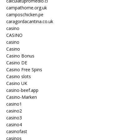
calculatupromedio.cl
campathome.org.uk
camposchicken.pe
caragordacantina.co.uk
casino
CASINO
casino
Casino
Casino Bonus
Casino DE
Casino Free Spins
Casino slots
Casino UK
casino-beef.app
Casino-Marken
casino1
casino2
casino3
casino4
casinofast
casinos