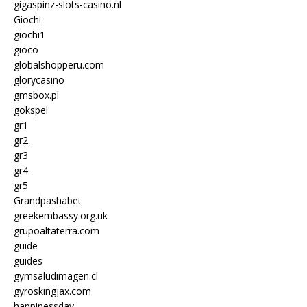
gigaspinz-slots-casino.nl
Giochi
giochi1
gioco
globalshopperu.com
glorycasino
gmsbox.pl
gokspel
gr1
gr2
gr3
gr4
gr5
Grandpashabet
greekembassy.org.uk
grupoaltaterra.com
guide
guides
gymsaludimagen.cl
gyroskingjax.com
happinessday