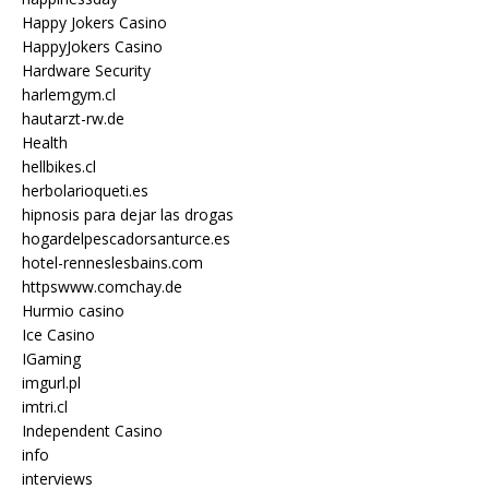
Happy Jokers Casino
HappyJokers Casino
Hardware Security
harlemgym.cl
hautarzt-rw.de
Health
hellbikes.cl
herbolarioqueti.es
hipnosis para dejar las drogas
hogardelpescadorsanturce.es
hotel-renneslesbains.com
httpswww.comchay.de
Hurmio casino
Ice Casino
IGaming
imgurl.pl
imtri.cl
Independent Casino
info
interviews