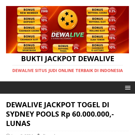
BUKTI JACKPOT DEWALIVE
DEWALIVE SITUS JUDI ONLINE TERBAIK DI INDONESIA
DEWALIVE JACKPOT TOGEL DI
SYDNEY POOLS Rp 60.000.000,-
LUNAS