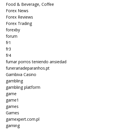
Food & Beverage, Coffee
Forex News
Forex Reviews
Forex Trading
forexby
forum
fr1
fr3
fr4
fumar porros teniendo ansiedad
funerariadeparanhos.pt
Gambiva Casino
gambling
gambling platform
game
game1
games
Games
gamexpert.com.pl
gaming