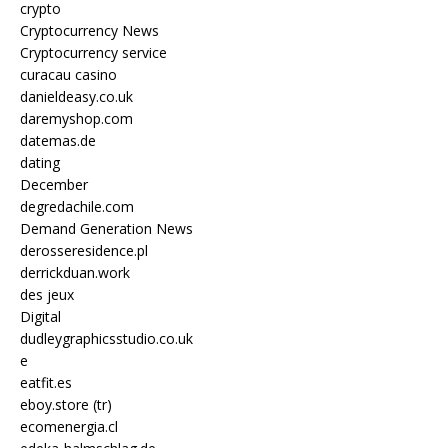
crypto
Cryptocurrency News
Cryptocurrency service
curacau casino
danieldeasy.co.uk
daremyshop.com
datemas.de
dating
December
degredachile.com
Demand Generation News
derosseresidence.pl
derrickduan.work
des jeux
Digital
dudleygraphicsstudio.co.uk
e
eatfit.es
eboy.store (tr)
ecomenergia.cl