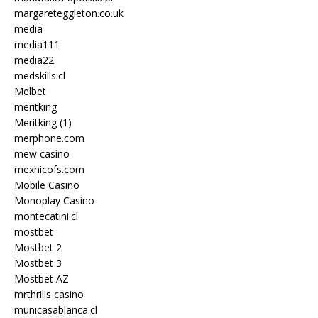
margareteggleton.co.uk
media
media111
media22
medskills.cl
Melbet
meritking
Meritking (1)
merphone.com
mew casino
mexhicofs.com
Mobile Casino
Monoplay Casino
montecatini.cl
mostbet
Mostbet 2
Mostbet 3
Mostbet AZ
mrthrills casino
municasablanca.cl