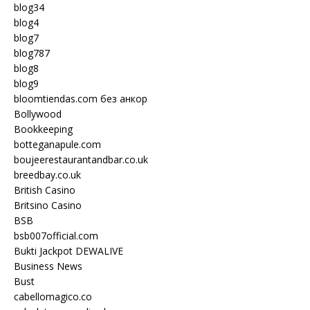
blog34
blog4
blog7
blog787
blog8
blog9
bloomtiendas.com без анкор
Bollywood
Bookkeeping
botteganapule.com
boujeerestaurantandbar.co.uk
breedbay.co.uk
British Casino
Britsino Casino
BSB
bsb007official.com
Bukti Jackpot DEWALIVE
Business News
Bust
cabellomagico.co