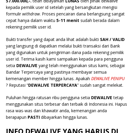
57.000.000
,-.
telah dibayarkan
LUNAS
oleh pihak dewalive
kepada pemilik user id setelah yang bersangkutan mengisi
formulir
withdraw
. Proses pencairan dana berlangsung sangat
cepat hanya dalam waktu
5-11 menit
sudah berada dalam
rekening pemilik user id.
Bukti transfer yang dapat anda lihat adalah bukti
SAH / VALID
yang langsung di dapatkan melalui bukti transaksi dari Bank
yang digunakan untuk pengiriman dana pada rekening pemilik
user id. Terima kasih kami sampaikan kepada para pengguna
setia
DEWALIVE
yang telah menggunakan situs kami, sebagai
Bandar Terpercaya yang pastinya membayar semua
kemenangan member hingga lunas. Apakah
DEWALIVE
PENIPU
? Reputasi “
DEWALIVE
TERPERCAYA
” sudah sangat melekat.
Puluhan hingga ratusan ribu pengguna setia
DEWALIVE
tetap
menggunakan situs terbesar dan terbaik di Indonesia ini. Hapus
rasa was-was dan khawatir anda, kemenangan anda
berapapun
PASTI
dibayarkan hingga lunas.
INFO DEWALIVE
YANG HARUS DI