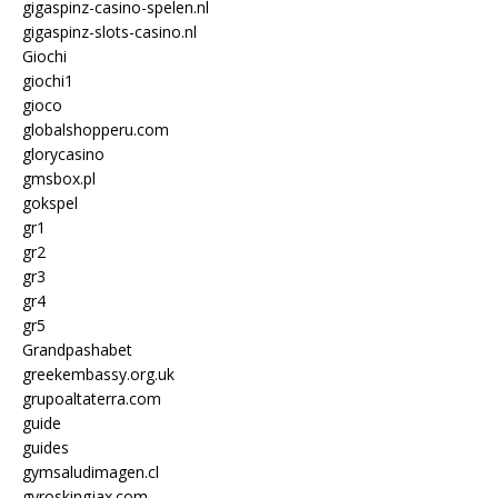
gigaspinz-casino-spelen.nl
gigaspinz-slots-casino.nl
Giochi
giochi1
gioco
globalshopperu.com
glorycasino
gmsbox.pl
gokspel
gr1
gr2
gr3
gr4
gr5
Grandpashabet
greekembassy.org.uk
grupoaltaterra.com
guide
guides
gymsaludimagen.cl
gyroskingjax.com