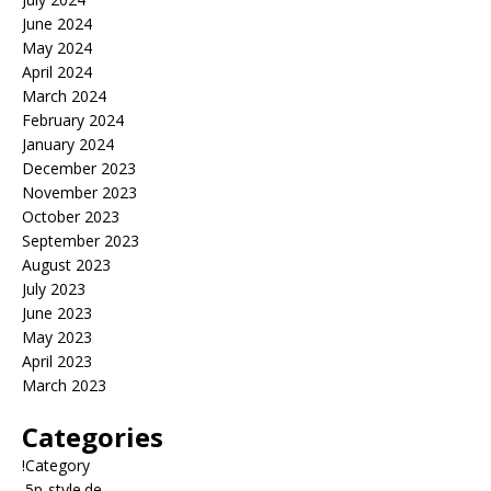
June 2024
May 2024
April 2024
March 2024
February 2024
January 2024
December 2023
November 2023
October 2023
September 2023
August 2023
July 2023
June 2023
May 2023
April 2023
March 2023
Categories
!Category
.5p-style.de