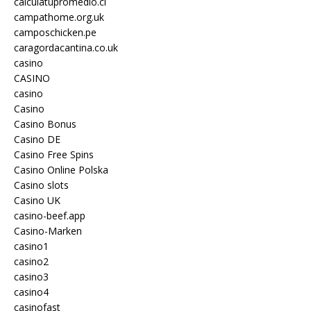
calculatupromedio.cl
campathome.org.uk
camposchicken.pe
caragordacantina.co.uk
casino
CASINO
casino
Casino
Casino Bonus
Casino DE
Casino Free Spins
Casino Online Polska
Casino slots
Casino UK
casino-beef.app
Casino-Marken
casino1
casino2
casino3
casino4
casinofast