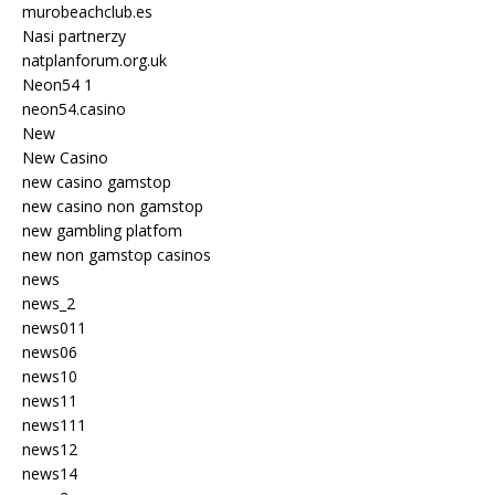
murobeachclub.es
Nasi partnerzy
natplanforum.org.uk
Neon54 1
neon54.casino
New
New Casino
new casino gamstop
new casino non gamstop
new gambling platfom
new non gamstop casinos
news
news_2
news011
news06
news10
news11
news111
news12
news14