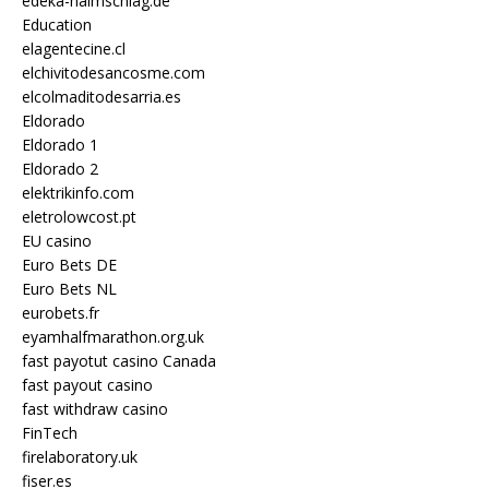
edeka-halmschlag.de
Education
elagentecine.cl
elchivitodesancosme.com
elcolmaditodesarria.es
Eldorado
Eldorado 1
Eldorado 2
elektrikinfo.com
eletrolowcost.pt
EU casino
Euro Bets DE
Euro Bets NL
eurobets.fr
eyamhalfmarathon.org.uk
fast payotut casino Canada
fast payout casino
fast withdraw casino
FinTech
firelaboratory.uk
fiser.es