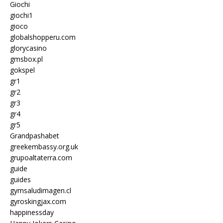
Giochi
giochi1
gioco
globalshopperu.com
glorycasino
gmsbox.pl
gokspel
gr1
gr2
gr3
gr4
gr5
Grandpashabet
greekembassy.org.uk
grupoaltaterra.com
guide
guides
gymsaludimagen.cl
gyroskingjax.com
happinessday