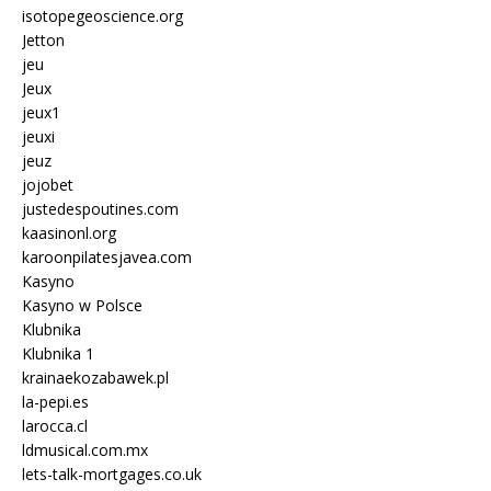
isotopegeoscience.org
Jetton
jeu
Jeux
jeux1
jeuxi
jeuz
jojobet
justedespoutines.com
kaasinonl.org
karoonpilatesjavea.com
Kasyno
Kasyno w Polsce
Klubnika
Klubnika 1
krainaekozabawek.pl
la-pepi.es
larocca.cl
ldmusical.com.mx
lets-talk-mortgages.co.uk