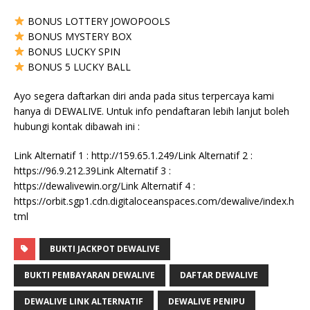
BONUS LOTTERY JOWOPOOLS
BONUS MYSTERY BOX
BONUS LUCKY SPIN
BONUS 5 LUCKY BALL
Ayo segera daftarkan diri anda pada situs terpercaya kami
hanya di DEWALIVE. Untuk info pendaftaran lebih lanjut boleh
hubungi kontak dibawah ini :
Link Alternatif 1 : http://159.65.1.249/Link Alternatif 2 :
https://96.9.212.39Link Alternatif 3 :
https://dewalivewin.org/Link Alternatif 4 :
https://orbit.sgp1.cdn.digitaloceanspaces.com/dewalive/index.h
tml
BUKTI JACKPOT DEWALIVE
BUKTI PEMBAYARAN DEWALIVE
DAFTAR DEWALIVE
DEWALIVE LINK ALTERNATIF
DEWALIVE PENIPU