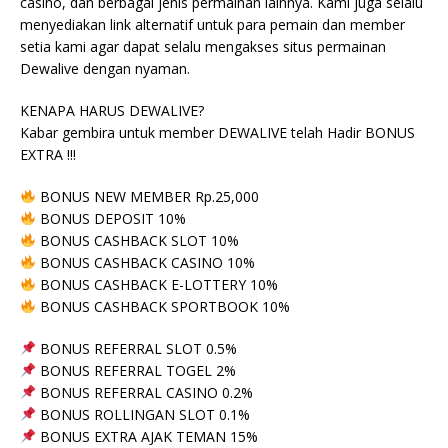
casino, dan berbagai jenis permainan lainnya. Kami juga selalu
menyediakan link alternatif untuk para pemain dan member
setia kami agar dapat selalu mengakses situs permainan
Dewalive dengan nyaman.
KENAPA HARUS DEWALIVE?
Kabar gembira untuk member DEWALIVE telah Hadir BONUS
EXTRA !!!
BONUS NEW MEMBER Rp.25,000
BONUS DEPOSIT 10%
BONUS CASHBACK SLOT 10%
BONUS CASHBACK CASINO 10%
BONUS CASHBACK E-LOTTERY 10%
BONUS CASHBACK SPORTBOOK 10%
BONUS REFERRAL SLOT 0.5%
BONUS REFERRAL TOGEL 2%
BONUS REFERRAL CASINO 0.2%
BONUS ROLLINGAN SLOT 0.1%
BONUS EXTRA AJAK TEMAN 15%