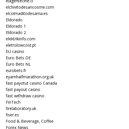
elagentecine.cl
elchivitodesancosme.com
elcolmaditodesarria.es
Eldorado
Eldorado 1
Eldorado 2
elektrikinfo.com
eletrolowcost.pt
EU casino
Euro Bets DE
Euro Bets NL
eurobets.fr
eyamhalfmarathon.org.uk
fast payotut casino Canada
fast payout casino
fast withdraw casino
FinTech
firelaboratory.uk
fiser.es
Food & Beverage, Coffee
Forex News