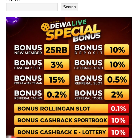
Search