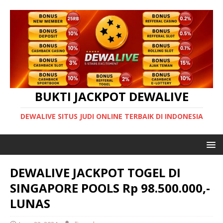
BUKTI JACKPOT DEWALIVE
DEWALIVE SITUS JUDI ONLINE TERBAIK DI INDONESIA
DEWALIVE JACKPOT TOGEL DI
SINGAPORE POOLS Rp 98.500.000,-
LUNAS