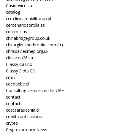
Casinovice ca
catalog
ccr-clinicareabilitacao.pt
centenariosorolla.es
centro cias
chinabridgegroup.co.uk
chirurgiensherbrooke.com (tr)
chrisdaviesmep.org.uk
citiescop26.ca
Classy Casino
Classy Slots ES
cmi.cl
cocobebe.cl
Consulting services in the UAE
contact
contacts
costaaraucania.cl
credit card casinos
crypto
Cryptocurrency News