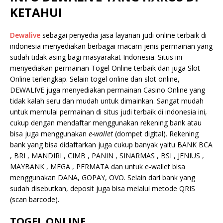
KETAHUI
Dewalive
sebagai penyedia jasa layanan judi online terbaik di
indonesia menyediakan berbagai macam jenis permainan yang
sudah tidak asing bagi masyarakat Indonesia. Situs ini
menyediakan permainan Togel Online terbaik dan juga Slot
Online terlengkap. Selain togel online dan slot online,
DEWALIVE juga menyediakan permainan Casino Online yang
tidak kalah seru dan mudah untuk dimainkan. Sangat mudah
untuk memulai permainan di situs judi terbaik di indonesia ini,
cukup dengan mendaftar menggunakan rekening bank atau
bisa juga menggunakan
e-wallet
(dompet digital). Rekening
bank yang bisa didaftarkan juga cukup banyak yaitu BANK BCA
, BRI , MANDIRI , CIMB , PANIN , SINARMAS , BSI , JENIUS ,
MAYBANK , MEGA , PERMATA dan untuk e-wallet bisa
menggunakan DANA, GOPAY, OVO. Selain dari bank yang
sudah disebutkan, deposit juga bisa melalui metode QRIS
(scan barcode).
TOGEL ONLINE