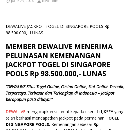
June 23, 2024
dliveadm
DEWALIVE JACKPOT TOGEL DI SINGAPORE POOLS Rp
98.500.000,- LUNAS
MEMBER DEWALIVE MENERIMA
PELUNASAN KEMENANGAN
JACKPOT TOGEL DI SINGAPORE
POOLS Rp 98.500.000,- LUNAS
“
DEWALIVE
Situs Togel Online, Casino Online, Slot Online Terbaik,
Terpercaya, Terbesar dan Terlengkap di Indonesia – Jackpot
berapapun pasti dibayar”
DEWALIVE
mengucapkan selamat kepada user id :
IJK***
yang
telah berhasil mendapatkan jackpot pada permainan
TOGEL
DI SINGAPORE POOLS.
Kemenangan sebesar
Rp