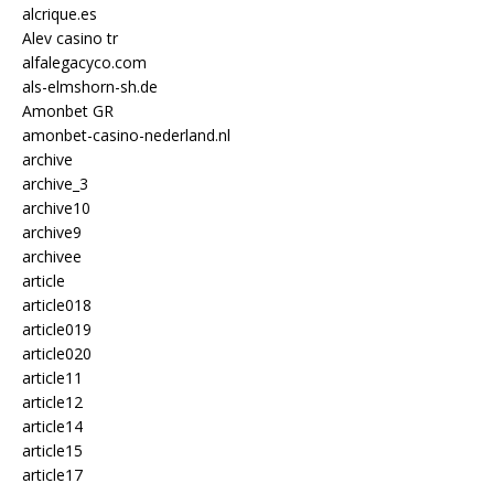
alcrique.es
Alev casino tr
alfalegacyco.com
als-elmshorn-sh.de
Amonbet GR
amonbet-casino-nederland.nl
archive
archive_3
archive10
archive9
archivee
article
article018
article019
article020
article11
article12
article14
article15
article17