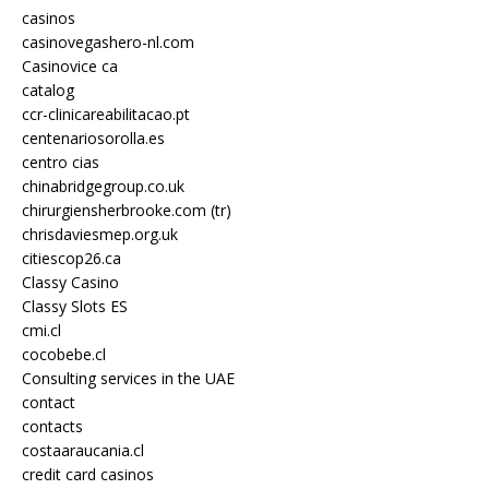
casinos
casinovegashero-nl.com
Casinovice ca
catalog
ccr-clinicareabilitacao.pt
centenariosorolla.es
centro cias
chinabridgegroup.co.uk
chirurgiensherbrooke.com (tr)
chrisdaviesmep.org.uk
citiescop26.ca
Classy Casino
Classy Slots ES
cmi.cl
cocobebe.cl
Consulting services in the UAE
contact
contacts
costaaraucania.cl
credit card casinos