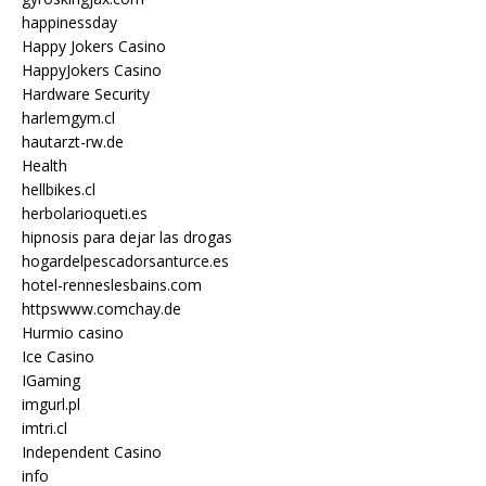
happinessday
Happy Jokers Casino
HappyJokers Casino
Hardware Security
harlemgym.cl
hautarzt-rw.de
Health
hellbikes.cl
herbolarioqueti.es
hipnosis para dejar las drogas
hogardelpescadorsanturce.es
hotel-renneslesbains.com
httpswww.comchay.de
Hurmio casino
Ice Casino
IGaming
imgurl.pl
imtri.cl
Independent Casino
info