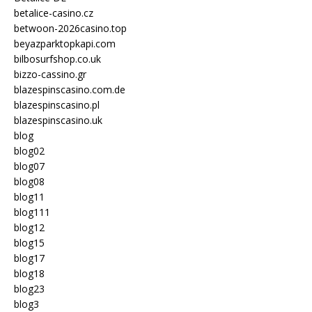
betalice-casino.cz
betwoon-2026casino.top
beyazparktopkapi.com
bilbosurfshop.co.uk
bizzo-cassino.gr
blazespinscasino.com.de
blazespinscasino.pl
blazespinscasino.uk
blog
blog02
blog07
blog08
blog11
blog111
blog12
blog15
blog17
blog18
blog23
blog3