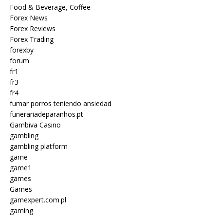
Food & Beverage, Coffee
Forex News
Forex Reviews
Forex Trading
forexby
forum
fr1
fr3
fr4
fumar porros teniendo ansiedad
funerariadeparanhos.pt
Gambiva Casino
gambling
gambling platform
game
game1
games
Games
gamexpert.com.pl
gaming