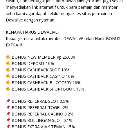
casino, dan berbagai jenis permainan lainnya. Kami juga selalu
menyediakan link alternatif untuk para pemain dan member
setia kami agar dapat selalu mengakses situs permainan
Dewalive dengan nyaman.
KENAPA HARUS DEWALIVE?
Kabar gembira untuk member DEWALIVE telah Hadir BONUS
EXTRA !!!
BONUS NEW MEMBER Rp.25,000
BONUS DEPOSIT 10%
BONUS CASHBACK SLOT 10%
BONUS CASHBACK CASINO 10%
BONUS CASHBACK E-LOTTERY 10%
BONUS CASHBACK SPORTBOOK 10%
BONUS REFERRAL SLOT 0.5%
BONUS REFERRAL TOGEL 2%
BONUS REFERRAL CASINO 0.2%
BONUS ROLLINGAN SLOT 0.1%
BONUS EXTRA AJAK TEMAN 15%