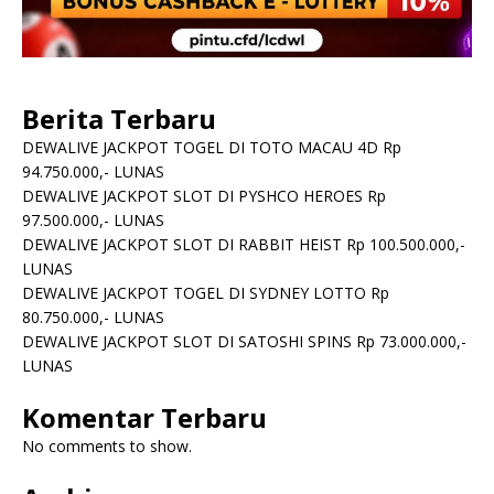
Berita Terbaru
DEWALIVE JACKPOT TOGEL DI TOTO MACAU 4D Rp
94.750.000,- LUNAS
DEWALIVE JACKPOT SLOT DI PYSHCO HEROES Rp
97.500.000,- LUNAS
DEWALIVE JACKPOT SLOT DI RABBIT HEIST Rp 100.500.000,-
LUNAS
DEWALIVE JACKPOT TOGEL DI SYDNEY LOTTO Rp
80.750.000,- LUNAS
DEWALIVE JACKPOT SLOT DI SATOSHI SPINS Rp 73.000.000,-
LUNAS
Komentar Terbaru
No comments to show.