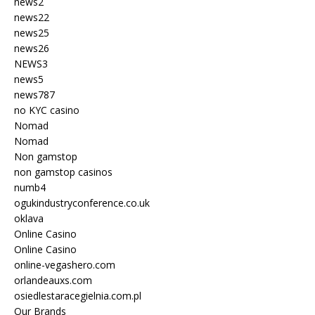
news2
news22
news25
news26
NEWS3
news5
news787
no KYC casino
Nomad
Nomad
Non gamstop
non gamstop casinos
numb4
ogukindustryconference.co.uk
oklava
Online Casino
Online Casino
online-vegashero.com
orlandeauxs.com
osiedlestaracegielnia.com.pl
Our Brands