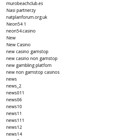
murobeachclub.es
Nasi partnerzy
natplanforum.org.uk
Neon54 1
neon54.casino
New
New Casino
new casino gamstop
new casino non gamstop
new gambling platfom
new non gamstop casinos
news
news_2
news011
news06
news10
news11
news111
news12
news14