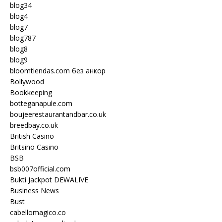
blog34
blog4
blog7
blog787
blog8
blog9
bloomtiendas.com без анкор
Bollywood
Bookkeeping
botteganapule.com
boujeerestaurantandbar.co.uk
breedbay.co.uk
British Casino
Britsino Casino
BSB
bsb007official.com
Bukti Jackpot DEWALIVE
Business News
Bust
cabellomagico.co