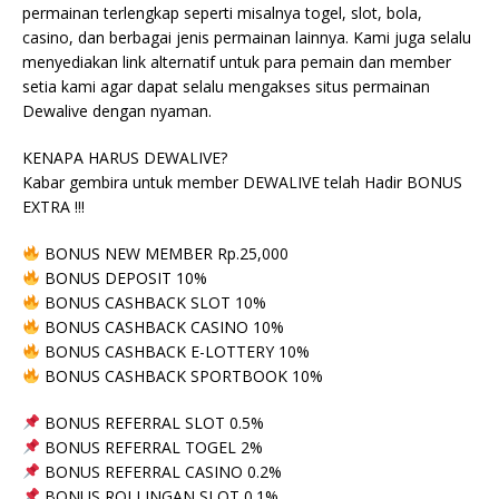
permainan terlengkap seperti misalnya togel, slot, bola,
casino, dan berbagai jenis permainan lainnya. Kami juga selalu
menyediakan link alternatif untuk para pemain dan member
setia kami agar dapat selalu mengakses situs permainan
Dewalive dengan nyaman.
KENAPA HARUS DEWALIVE?
Kabar gembira untuk member DEWALIVE telah Hadir BONUS
EXTRA !!!
BONUS NEW MEMBER Rp.25,000
BONUS DEPOSIT 10%
BONUS CASHBACK SLOT 10%
BONUS CASHBACK CASINO 10%
BONUS CASHBACK E-LOTTERY 10%
BONUS CASHBACK SPORTBOOK 10%
BONUS REFERRAL SLOT 0.5%
BONUS REFERRAL TOGEL 2%
BONUS REFERRAL CASINO 0.2%
BONUS ROLLINGAN SLOT 0.1%