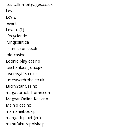
lets-talk-mortgages.co.uk
Lev
Lev 2
levant
Levant (1)
lifecycler.de
livingspirit.ca
lizjamieson.co.uk
lolo casino
Loonie play casino
loschankasgroup.pe
lovemygifts.co.uk
lucieswardrobe.co.uk
LuckyStar Casino
magadomobilhome.com
Magyar Online Kaszinó
Mainio casino
mamaniabook.pl
mangadop.net (en)
manufakturapolska.pl