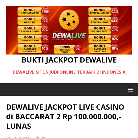
BUKTI JACKPOT DEWALIVE
DEWALIVE SITUS JUDI ONLINE TERBAIK DI INDONESIA
DEWALIVE JACKPOT LIVE CASINO
di BACCARAT 2 Rp 100.000.000,-
LUNAS