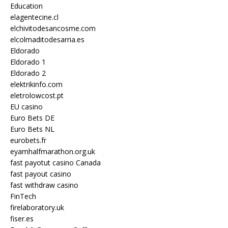
Education
elagentecine.cl
elchivitodesancosme.com
elcolmaditodesarria.es
Eldorado
Eldorado 1
Eldorado 2
elektrikinfo.com
eletrolowcost.pt
EU casino
Euro Bets DE
Euro Bets NL
eurobets.fr
eyamhalfmarathon.org.uk
fast payotut casino Canada
fast payout casino
fast withdraw casino
FinTech
firelaboratory.uk
fiser.es