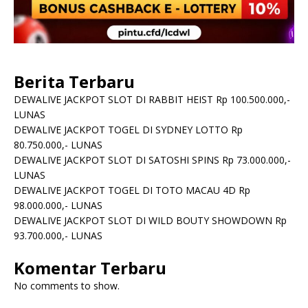
Berita Terbaru
DEWALIVE JACKPOT SLOT DI RABBIT HEIST Rp 100.500.000,-
LUNAS
DEWALIVE JACKPOT TOGEL DI SYDNEY LOTTO Rp
80.750.000,- LUNAS
DEWALIVE JACKPOT SLOT DI SATOSHI SPINS Rp 73.000.000,-
LUNAS
DEWALIVE JACKPOT TOGEL DI TOTO MACAU 4D Rp
98.000.000,- LUNAS
DEWALIVE JACKPOT SLOT DI WILD BOUTY SHOWDOWN Rp
93.700.000,- LUNAS
Komentar Terbaru
No comments to show.