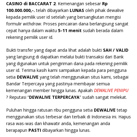
CASINO di BACCARAT 2
. Kemenangan sebesar
Rp
100.000.000
,-.
telah dibayarkan
LUNAS
oleh pihak dewalive
kepada pemilik user id setelah yang bersangkutan mengisi
formulir
withdraw
. Proses pencairan dana berlangsung sangat
cepat hanya dalam waktu
5-11 menit
sudah berada dalam
rekening pemilik user id.
Bukti transfer yang dapat anda lihat adalah bukti
SAH / VALID
yang langsung di dapatkan melalui bukti transaksi dari Bank
yang digunakan untuk pengiriman dana pada rekening pemilik
user id. Terima kasih kami sampaikan kepada para pengguna
setia
DEWALIVE
yang telah menggunakan situs kami, sebagai
Bandar Terpercaya yang pastinya membayar semua
kemenangan member hingga lunas. Apakah
DEWALIVE
PENIPU
? Reputasi “
DEWALIVE
TERPERCAYA
” sudah sangat melekat.
Puluhan hingga ratusan ribu pengguna setia
DEWALIVE
tetap
menggunakan situs terbesar dan terbaik di Indonesia ini. Hapus
rasa was-was dan khawatir anda, kemenangan anda
berapapun
PASTI
dibayarkan hingga lunas.