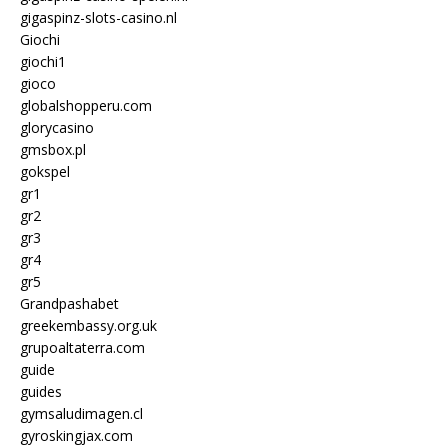
gigaspinz-slots-casino.nl
Giochi
giochi1
gioco
globalshopperu.com
glorycasino
gmsbox.pl
gokspel
gr1
gr2
gr3
gr4
gr5
Grandpashabet
greekembassy.org.uk
grupoaltaterra.com
guide
guides
gymsaludimagen.cl
gyroskingjax.com