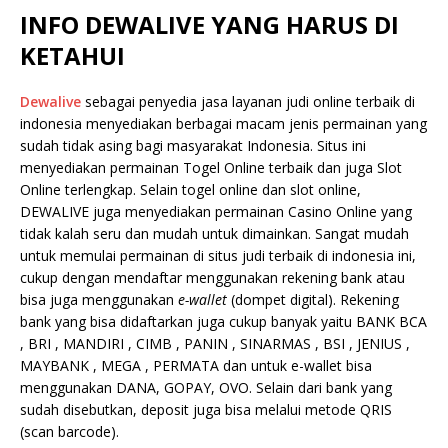
INFO DEWALIVE
YANG HARUS DI
KETAHUI
Dewalive
sebagai penyedia jasa layanan judi online terbaik di
indonesia menyediakan berbagai macam jenis permainan yang
sudah tidak asing bagi masyarakat Indonesia. Situs ini
menyediakan permainan Togel Online terbaik dan juga Slot
Online terlengkap. Selain togel online dan slot online,
DEWALIVE juga menyediakan permainan Casino Online yang
tidak kalah seru dan mudah untuk dimainkan. Sangat mudah
untuk memulai permainan di situs judi terbaik di indonesia ini,
cukup dengan mendaftar menggunakan rekening bank atau
bisa juga menggunakan
e-wallet
(dompet digital). Rekening
bank yang bisa didaftarkan juga cukup banyak yaitu BANK BCA
, BRI , MANDIRI , CIMB , PANIN , SINARMAS , BSI , JENIUS ,
MAYBANK , MEGA , PERMATA dan untuk e-wallet bisa
menggunakan DANA, GOPAY, OVO. Selain dari bank yang
sudah disebutkan, deposit juga bisa melalui metode QRIS
(scan barcode).