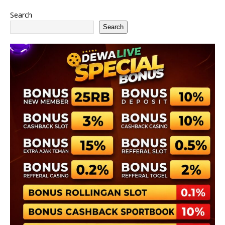
Search
Search