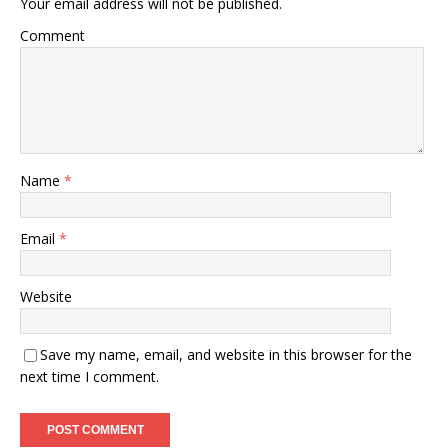
Your email address will not be published.
Comment
Name
*
Email
*
Website
Save my name, email, and website in this browser for the
next time I comment.