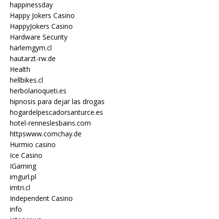
happinessday
Happy Jokers Casino
HappyJokers Casino
Hardware Security
harlemgym.cl
hautarzt-rw.de
Health
hellbikes.cl
herbolarioqueti.es
hipnosis para dejar las drogas
hogardelpescadorsanturce.es
hotel-renneslesbains.com
httpswww.comchay.de
Hurmio casino
Ice Casino
IGaming
imgurl.pl
imtri.cl
Independent Casino
info