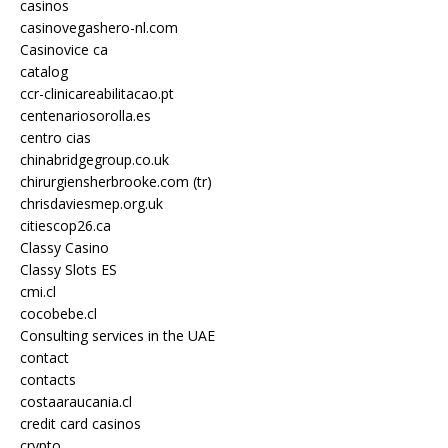
casinos
casinovegashero-nl.com
Casinovice ca
catalog
ccr-clinicareabilitacao.pt
centenariosorolla.es
centro cias
chinabridgegroup.co.uk
chirurgiensherbrooke.com (tr)
chrisdaviesmep.org.uk
citiescop26.ca
Classy Casino
Classy Slots ES
cmi.cl
cocobebe.cl
Consulting services in the UAE
contact
contacts
costaaraucania.cl
credit card casinos
crypto