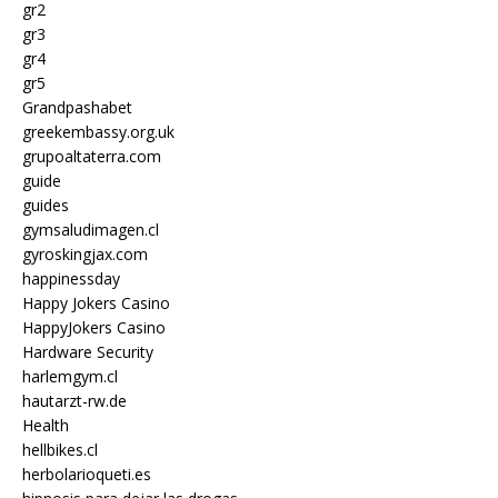
gr2
gr3
gr4
gr5
Grandpashabet
greekembassy.org.uk
grupoaltaterra.com
guide
guides
gymsaludimagen.cl
gyroskingjax.com
happinessday
Happy Jokers Casino
HappyJokers Casino
Hardware Security
harlemgym.cl
hautarzt-rw.de
Health
hellbikes.cl
herbolarioqueti.es