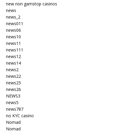
new non gamstop casinos
news
news_2
news011
news06
news10
news11
news111
news12
news14
news2
news22
news25
news26
NEWS3
news5
news787
no KYC casino
Nomad
Nomad