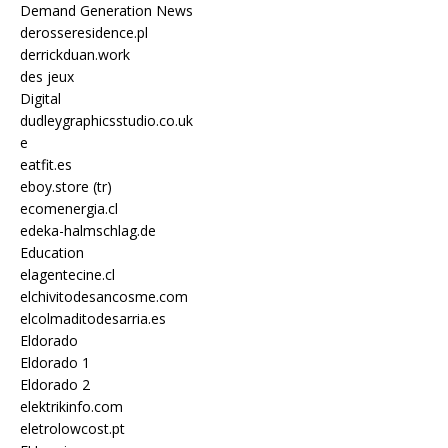
Demand Generation News
derosseresidence.pl
derrickduan.work
des jeux
Digital
dudleygraphicsstudio.co.uk
e
eatfit.es
eboy.store (tr)
ecomenergia.cl
edeka-halmschlag.de
Education
elagentecine.cl
elchivitodesancosme.com
elcolmaditodesarria.es
Eldorado
Eldorado 1
Eldorado 2
elektrikinfo.com
eletrolowcost.pt