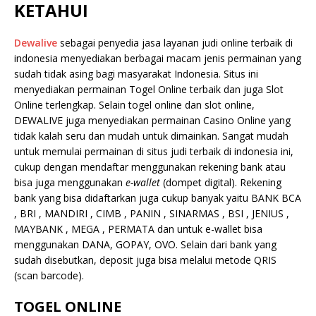
KETAHUI
Dewalive
sebagai penyedia jasa layanan judi online terbaik di
indonesia menyediakan berbagai macam jenis permainan yang
sudah tidak asing bagi masyarakat Indonesia. Situs ini
menyediakan permainan Togel Online terbaik dan juga Slot
Online terlengkap. Selain togel online dan slot online,
DEWALIVE juga menyediakan permainan Casino Online yang
tidak kalah seru dan mudah untuk dimainkan. Sangat mudah
untuk memulai permainan di situs judi terbaik di indonesia ini,
cukup dengan mendaftar menggunakan rekening bank atau
bisa juga menggunakan
e-wallet
(dompet digital). Rekening
bank yang bisa didaftarkan juga cukup banyak yaitu BANK BCA
, BRI , MANDIRI , CIMB , PANIN , SINARMAS , BSI , JENIUS ,
MAYBANK , MEGA , PERMATA dan untuk e-wallet bisa
menggunakan DANA, GOPAY, OVO. Selain dari bank yang
sudah disebutkan, deposit juga bisa melalui metode QRIS
(scan barcode).
TOGEL ONLINE