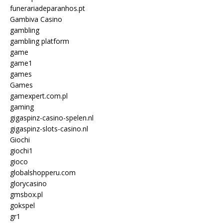
funerariadeparanhos.pt
Gambiva Casino
gambling
gambling platform
game
game1
games
Games
gamexpert.com.pl
gaming
gigaspinz-casino-spelen.nl
gigaspinz-slots-casino.nl
Giochi
giochi1
gioco
globalshopperu.com
glorycasino
gmsbox.pl
gokspel
gr1