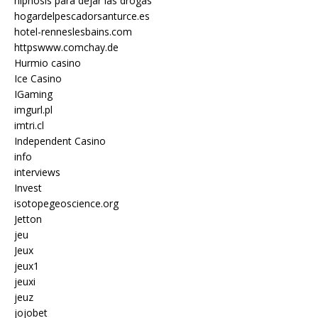
hipnosis para dejar las drogas
hogardelpescadorsanturce.es
hotel-renneslesbains.com
httpswww.comchay.de
Hurmio casino
Ice Casino
IGaming
imgurl.pl
imtri.cl
Independent Casino
info
interviews
Invest
isotopegeoscience.org
Jetton
jeu
Jeux
jeux1
jeuxi
jeuz
jojobet