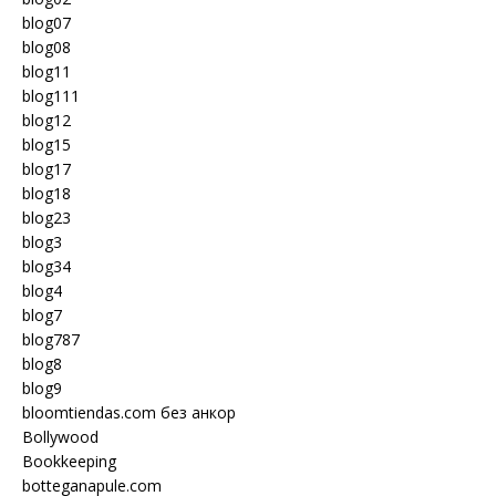
blog07
blog08
blog11
blog111
blog12
blog15
blog17
blog18
blog23
blog3
blog34
blog4
blog7
blog787
blog8
blog9
bloomtiendas.com без анкор
Bollywood
Bookkeeping
botteganapule.com