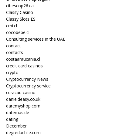
citiescop26.ca
Classy Casino
Classy Slots ES
cmi.cl
cocobebe.cl
Consulting services in the UAE
contact
contacts
costaaraucania.cl
credit card casinos
crypto
Cryptocurrency News
Cryptocurrency service
curacau casino
danieldeasy.co.uk
daremyshop.com
datemas.de
dating
December
degredachile.com