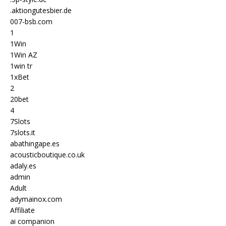
.aktiongutesbier.de
007-bsb.com
1
1Win
1Win AZ
1win tr
1xBet
2
20bet
4
7Slots
7slots.it
abathingape.es
acousticboutique.co.uk
adaly.es
admin
Adult
adymainox.com
Affiliate
ai companion