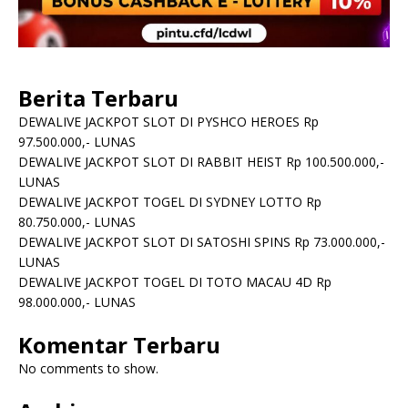
Berita Terbaru
DEWALIVE JACKPOT SLOT DI PYSHCO HEROES Rp
97.500.000,- LUNAS
DEWALIVE JACKPOT SLOT DI RABBIT HEIST Rp 100.500.000,-
LUNAS
DEWALIVE JACKPOT TOGEL DI SYDNEY LOTTO Rp
80.750.000,- LUNAS
DEWALIVE JACKPOT SLOT DI SATOSHI SPINS Rp 73.000.000,-
LUNAS
DEWALIVE JACKPOT TOGEL DI TOTO MACAU 4D Rp
98.000.000,- LUNAS
Komentar Terbaru
No comments to show.