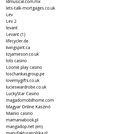
ldmusical.com.mx
lets-talk-mortgages.co.uk
Lev
Lev 2
levant
Levant (1)
lifecycler.de
livingspirit.ca
lizjamieson.co.uk
lolo casino
Loonie play casino
loschankasgroup.pe
lovemygifts.co.uk
lucieswardrobe.co.uk
LuckyStar Casino
magadomobilhome.com
Magyar Online Kaszinó
Mainio casino
mamaniabook.pl
mangadop.net (en)
manufakturapolska.pl