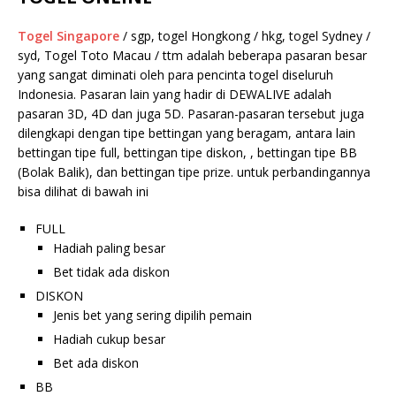
Togel Singapore
/ sgp, togel Hongkong / hkg, togel Sydney /
syd, Togel Toto Macau / ttm adalah beberapa pasaran besar
yang sangat diminati oleh para pencinta togel diseluruh
Indonesia. Pasaran lain yang hadir di DEWALIVE adalah
pasaran 3D, 4D dan juga 5D. Pasaran-pasaran tersebut juga
dilengkapi dengan tipe bettingan yang beragam, antara lain
bettingan tipe full, bettingan tipe diskon, , bettingan tipe BB
(Bolak Balik), dan bettingan tipe prize. untuk perbandingannya
bisa dilihat di bawah ini
FULL
Hadiah paling besar
Bet tidak ada diskon
DISKON
Jenis bet yang sering dipilih pemain
Hadiah cukup besar
Bet ada diskon
BB