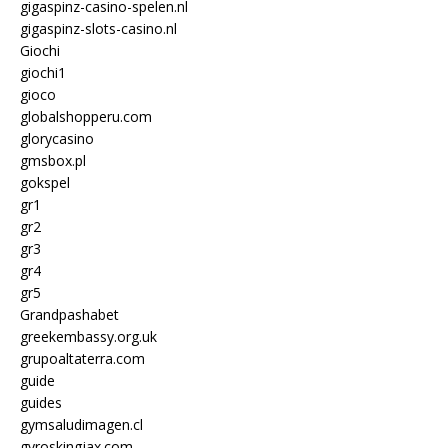
gigaspinz-casino-spelen.nl
gigaspinz-slots-casino.nl
Giochi
giochi1
gioco
globalshopperu.com
glorycasino
gmsbox.pl
gokspel
gr1
gr2
gr3
gr4
gr5
Grandpashabet
greekembassy.org.uk
grupoaltaterra.com
guide
guides
gymsaludimagen.cl
gyroskingjax.com