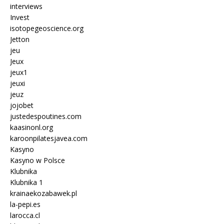
interviews
Invest
isotopegeoscience.org
Jetton
jeu
Jeux
jeux1
jeuxi
jeuz
jojobet
justedespoutines.com
kaasinonl.org
karoonpilatesjavea.com
Kasyno
Kasyno w Polsce
Klubnika
Klubnika 1
krainaekozabawek.pl
la-pepi.es
larocca.cl