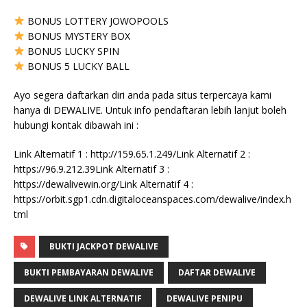
BONUS LOTTERY JOWOPOOLS
BONUS MYSTERY BOX
BONUS LUCKY SPIN
BONUS 5 LUCKY BALL
Ayo segera daftarkan diri anda pada situs terpercaya kami
hanya di DEWALIVE. Untuk info pendaftaran lebih lanjut boleh
hubungi kontak dibawah ini :
Link Alternatif 1 : http://159.65.1.249/Link Alternatif 2 :
https://96.9.212.39Link Alternatif 3 :
https://dewalivewin.org/Link Alternatif 4 :
https://orbit.sgp1.cdn.digitaloceanspaces.com/dewalive/index.h
tml
BUKTI JACKPOT DEWALIVE
BUKTI PEMBAYARAN DEWALIVE
DAFTAR DEWALIVE
DEWALIVE LINK ALTERNATIF
DEWALIVE PENIPU