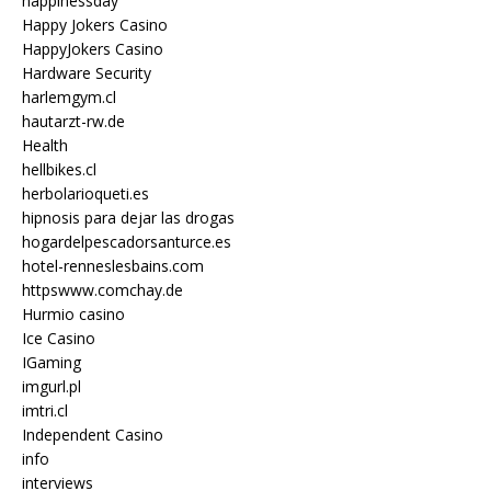
happinessday
Happy Jokers Casino
HappyJokers Casino
Hardware Security
harlemgym.cl
hautarzt-rw.de
Health
hellbikes.cl
herbolarioqueti.es
hipnosis para dejar las drogas
hogardelpescadorsanturce.es
hotel-renneslesbains.com
httpswww.comchay.de
Hurmio casino
Ice Casino
IGaming
imgurl.pl
imtri.cl
Independent Casino
info
interviews