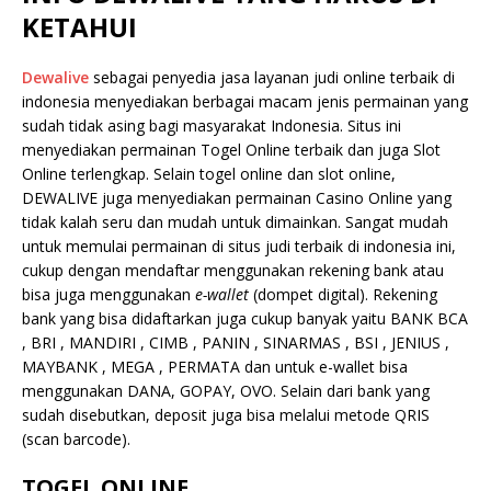
KETAHUI
Dewalive
sebagai penyedia jasa layanan judi online terbaik di
indonesia menyediakan berbagai macam jenis permainan yang
sudah tidak asing bagi masyarakat Indonesia. Situs ini
menyediakan permainan Togel Online terbaik dan juga Slot
Online terlengkap. Selain togel online dan slot online,
DEWALIVE juga menyediakan permainan Casino Online yang
tidak kalah seru dan mudah untuk dimainkan. Sangat mudah
untuk memulai permainan di situs judi terbaik di indonesia ini,
cukup dengan mendaftar menggunakan rekening bank atau
bisa juga menggunakan
e-wallet
(dompet digital). Rekening
bank yang bisa didaftarkan juga cukup banyak yaitu BANK BCA
, BRI , MANDIRI , CIMB , PANIN , SINARMAS , BSI , JENIUS ,
MAYBANK , MEGA , PERMATA dan untuk e-wallet bisa
menggunakan DANA, GOPAY, OVO. Selain dari bank yang
sudah disebutkan, deposit juga bisa melalui metode QRIS
(scan barcode).
TOGEL ONLINE