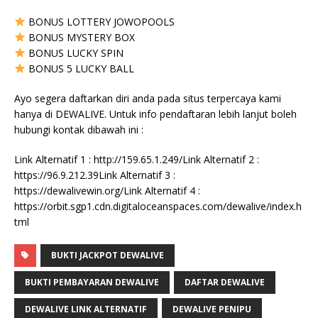
BONUS LOTTERY JOWOPOOLS
BONUS MYSTERY BOX
BONUS LUCKY SPIN
BONUS 5 LUCKY BALL
Ayo segera daftarkan diri anda pada situs terpercaya kami
hanya di DEWALIVE. Untuk info pendaftaran lebih lanjut boleh
hubungi kontak dibawah ini :
Link Alternatif 1 : http://159.65.1.249/Link Alternatif 2 :
https://96.9.212.39Link Alternatif 3 :
https://dewalivewin.org/Link Alternatif 4 :
https://orbit.sgp1.cdn.digitaloceanspaces.com/dewalive/index.h
tml
BUKTI JACKPOT DEWALIVE
BUKTI PEMBAYARAN DEWALIVE
DAFTAR DEWALIVE
DEWALIVE LINK ALTERNATIF
DEWALIVE PENIPU