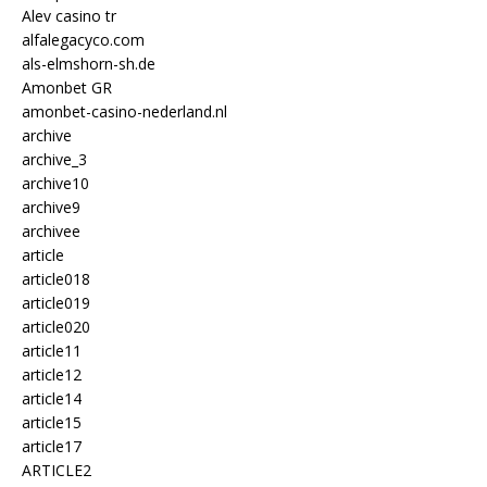
Alev casino tr
alfalegacyco.com
als-elmshorn-sh.de
Amonbet GR
amonbet-casino-nederland.nl
archive
archive_3
archive10
archive9
archivee
article
article018
article019
article020
article11
article12
article14
article15
article17
ARTICLE2