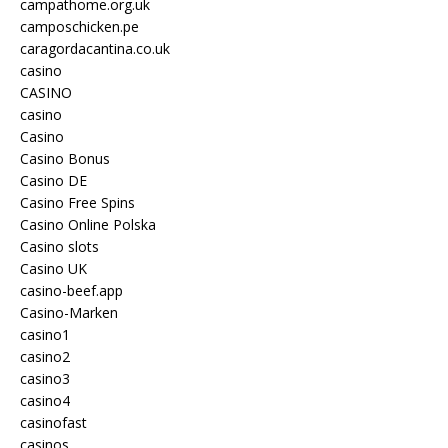
campathome.org.uk
camposchicken.pe
caragordacantina.co.uk
casino
CASINO
casino
Casino
Casino Bonus
Casino DE
Casino Free Spins
Casino Online Polska
Casino slots
Casino UK
casino-beef.app
Casino-Marken
casino1
casino2
casino3
casino4
casinofast
casinos