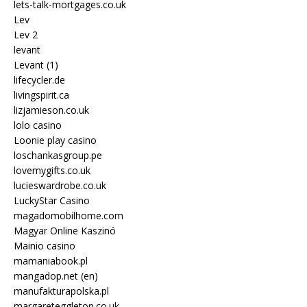
lets-talk-mortgages.co.uk
Lev
Lev 2
levant
Levant (1)
lifecycler.de
livingspirit.ca
lizjamieson.co.uk
lolo casino
Loonie play casino
loschankasgroup.pe
lovemygifts.co.uk
lucieswardrobe.co.uk
LuckyStar Casino
magadomobilhome.com
Magyar Online Kaszinó
Mainio casino
mamaniabook.pl
mangadop.net (en)
manufakturapolska.pl
margareteggleton.co.uk