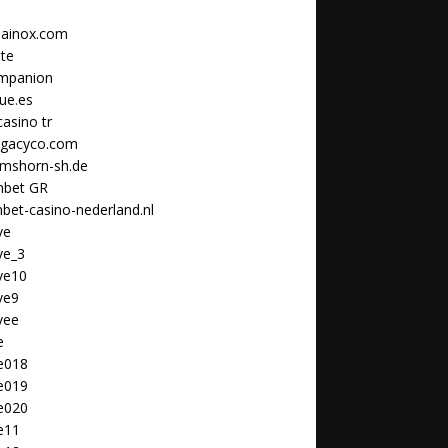
ainox.com
ate
ompanion
que.es
casino tr
legacyco.com
lmshorn-sh.de
bet GR
et-casino-nederland.nl
ve
ve_3
ve10
ve9
vee
e
le018
le019
le020
le11