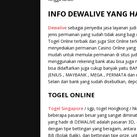
INFO DEWALIVE
YANG H
Dewalive
sebagai penyedia jasa layanan jud
jenis permainan yang sudah tidak asing bagi
Togel Online terbaik dan juga Slot Online ter
menyediakan permainan Casino Online yang 
mudah untuk memulai permainan di situs judi
menggunakan rekening bank atau bisa jug
bisa didaftarkan juga cukup banyak yaitu B
JENIUS , MAYBANK , MEGA , PERMATA dan u
Selain dari bank yang sudah disebutkan, depo
TOGEL ONLINE
Togel Singapore
/ sgp, togel Hongkong / hk
beberapa pasaran besar yang sangat diminati 
yang hadir di DEWALIVE adalah pasaran 3D, 
dengan tipe bettingan yang beragam, antara lai
BB (Bolak Balik), dan bettingan tipe prize. un