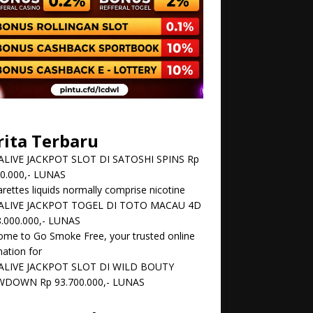
rita Terbaru
LIVE JACKPOT SLOT DI SATOSHI SPINS Rp
00.000,- LUNAS
arettes liquids normally comprise nicotine
LIVE JACKPOT TOGEL DI TOTO MACAU 4D
8.000.000,- LUNAS
me to Go Smoke Free, your trusted online
nation for
LIVE JACKPOT SLOT DI WILD BOUTY
DOWN Rp 93.700.000,- LUNAS