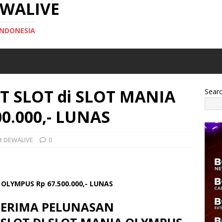
EWALIVE
 INDONESIA
T SLOT di SLOT MANIA
Sear
0.000,- LUNAS
ot DEWALIVE
0
OLYMPUS Rp 67.500.000,- LUNAS
NERIMA PELUNASAN