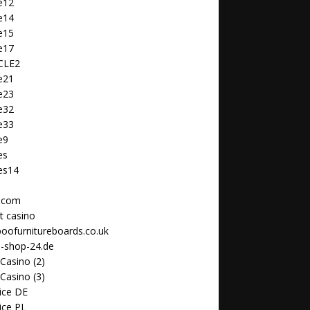
le12
le14
le15
le17
CLE2
le21
le23
le32
le33
le9
es
les14
scom
t casino
oofurnitureboards.co.uk
-shop-24.de
Casino (2)
Casino (3)
ice DE
ice PL