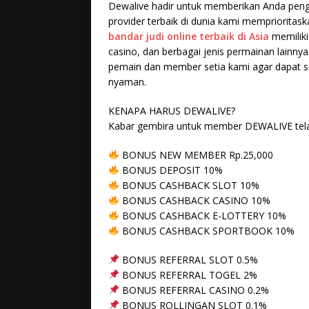
Dewalive hadir untuk memberikan Anda pe
provider terbaik di dunia kami mempriorita
bandar judi online terbaik di Asia
memiliki
casino, dan berbagai jenis permainan lainnya.
pemain dan member setia kami agar dapat s
nyaman.
KENAPA HARUS DEWALIVE?
Kabar gembira untuk member DEWALIVE tela
BONUS NEW MEMBER Rp.25,000
BONUS DEPOSIT 10%
BONUS CASHBACK SLOT 10%
BONUS CASHBACK CASINO 10%
BONUS CASHBACK E-LOTTERY 10%
BONUS CASHBACK SPORTBOOK 10%
BONUS REFERRAL SLOT 0.5%
BONUS REFERRAL TOGEL 2%
BONUS REFERRAL CASINO 0.2%
BONUS ROLLINGAN SLOT 0.1%