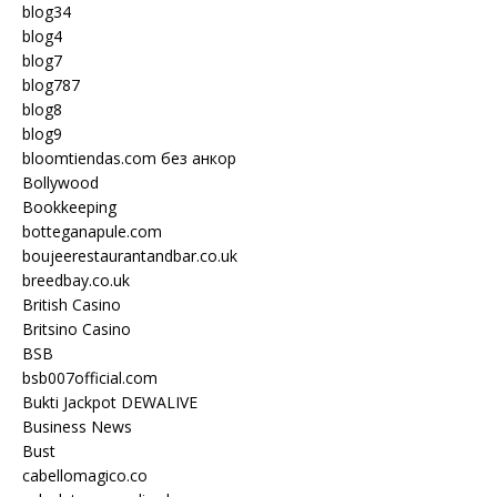
blog34
blog4
blog7
blog787
blog8
blog9
bloomtiendas.com без анкор
Bollywood
Bookkeeping
botteganapule.com
boujeerestaurantandbar.co.uk
breedbay.co.uk
British Casino
Britsino Casino
BSB
bsb007official.com
Bukti Jackpot DEWALIVE
Business News
Bust
cabellomagico.co