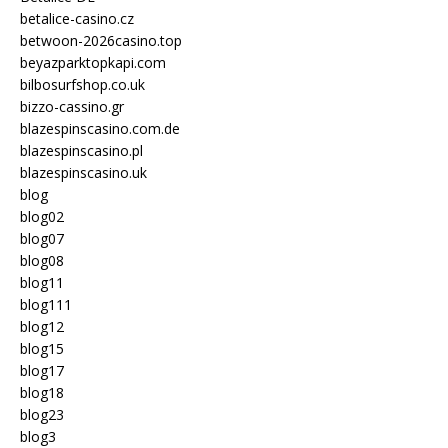
betalice-casino.cz
betwoon-2026casino.top
beyazparktopkapi.com
bilbosurfshop.co.uk
bizzo-cassino.gr
blazespinscasino.com.de
blazespinscasino.pl
blazespinscasino.uk
blog
blog02
blog07
blog08
blog11
blog111
blog12
blog15
blog17
blog18
blog23
blog3