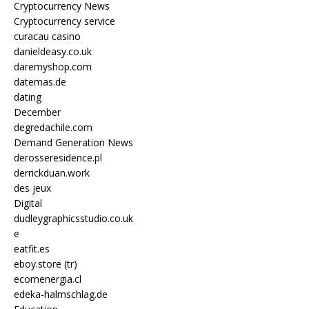
Cryptocurrency News
Cryptocurrency service
curacau casino
danieldeasy.co.uk
daremyshop.com
datemas.de
dating
December
degredachile.com
Demand Generation News
derosseresidence.pl
derrickduan.work
des jeux
Digital
dudleygraphicsstudio.co.uk
e
eatfit.es
eboy.store (tr)
ecomenergia.cl
edeka-halmschlag.de