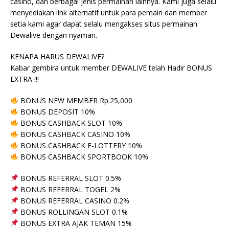
casino, dan berbagai jenis permainan lainnya. Kami juga selalu
menyediakan link alternatif untuk para pemain dan member
setia kami agar dapat selalu mengakses situs permainan
Dewalive dengan nyaman.
KENAPA HARUS DEWALIVE?
Kabar gembira untuk member DEWALIVE telah Hadir BONUS
EXTRA !!!
BONUS NEW MEMBER Rp.25,000
BONUS DEPOSIT 10%
BONUS CASHBACK SLOT 10%
BONUS CASHBACK CASINO 10%
BONUS CASHBACK E-LOTTERY 10%
BONUS CASHBACK SPORTBOOK 10%
BONUS REFERRAL SLOT 0.5%
BONUS REFERRAL TOGEL 2%
BONUS REFERRAL CASINO 0.2%
BONUS ROLLINGAN SLOT 0.1%
BONUS EXTRA AJAK TEMAN 15%