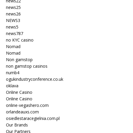
news22
news25
news26
NEWS3
news5
news787
no KYC casino
Nomad
Nomad
Non gamstop
non gamstop casinos
numb4
ogukindustryconference.co.uk
oklava
Online Casino
Online Casino
online-vegashero.com
orlandeauxs.com
osiedlestaracegielnia.com.pl
Our Brands
Our Partners