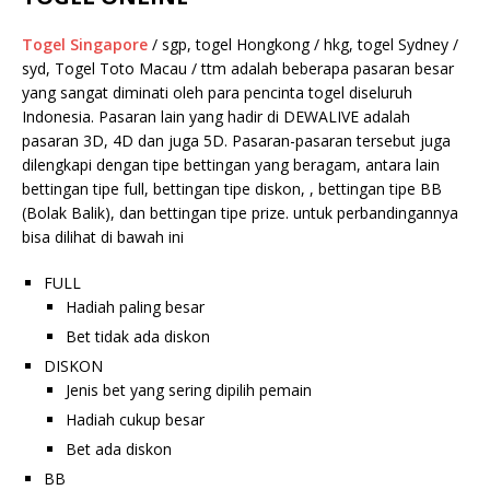
Togel Singapore
/ sgp, togel Hongkong / hkg, togel Sydney /
syd, Togel Toto Macau / ttm adalah beberapa pasaran besar
yang sangat diminati oleh para pencinta togel diseluruh
Indonesia. Pasaran lain yang hadir di DEWALIVE adalah
pasaran 3D, 4D dan juga 5D. Pasaran-pasaran tersebut juga
dilengkapi dengan tipe bettingan yang beragam, antara lain
bettingan tipe full, bettingan tipe diskon, , bettingan tipe BB
(Bolak Balik), dan bettingan tipe prize. untuk perbandingannya
bisa dilihat di bawah ini
FULL
Hadiah paling besar
Bet tidak ada diskon
DISKON
Jenis bet yang sering dipilih pemain
Hadiah cukup besar
Bet ada diskon
BB