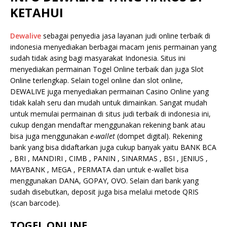
KETAHUI
Dewalive
sebagai penyedia jasa layanan judi online terbaik di
indonesia menyediakan berbagai macam jenis permainan yang
sudah tidak asing bagi masyarakat Indonesia. Situs ini
menyediakan permainan Togel Online terbaik dan juga Slot
Online terlengkap. Selain togel online dan slot online,
DEWALIVE juga menyediakan permainan Casino Online yang
tidak kalah seru dan mudah untuk dimainkan. Sangat mudah
untuk memulai permainan di situs judi terbaik di indonesia ini,
cukup dengan mendaftar menggunakan rekening bank atau
bisa juga menggunakan
e-wallet
(dompet digital). Rekening
bank yang bisa didaftarkan juga cukup banyak yaitu BANK BCA
, BRI , MANDIRI , CIMB , PANIN , SINARMAS , BSI , JENIUS ,
MAYBANK , MEGA , PERMATA dan untuk e-wallet bisa
menggunakan DANA, GOPAY, OVO. Selain dari bank yang
sudah disebutkan, deposit juga bisa melalui metode QRIS
(scan barcode).
TOGEL ONLINE