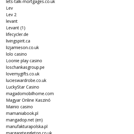
lets-talk-mortgages.co.uk
Lev
Lev 2
levant
Levant (1)
lifecycler.de
livingspirit.ca
lizjamieson.co.uk
lolo casino
Loonie play casino
loschankasgroup.pe
lovemygifts.co.uk
lucieswardrobe.co.uk
LuckyStar Casino
magadomobilhome.com
Magyar Online Kaszinó
Mainio casino
mamaniabook.pl
mangadop.net (en)
manufakturapolska.pl
margareteggleton.co.uk