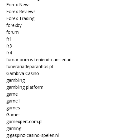
Forex News
Forex Reviews
Forex Trading
forexby
forum
fr1
fr3
fr4
fumar porros teniendo ansiedad
funerariadeparanhos.pt
Gambiva Casino
gambling
gambling platform
game
game1
games
Games
gamexpert.com.pl
gaming
gigaspinz-casino-spelen.nl