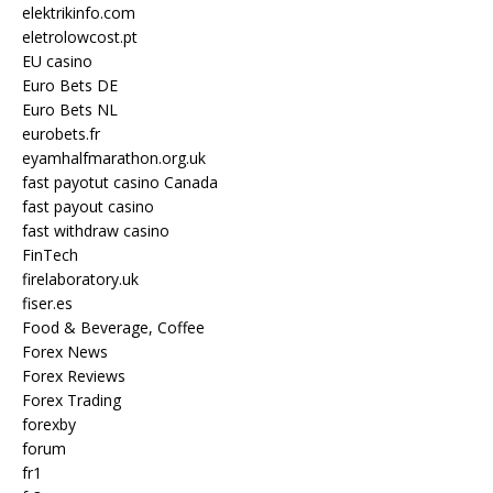
elektrikinfo.com
eletrolowcost.pt
EU casino
Euro Bets DE
Euro Bets NL
eurobets.fr
eyamhalfmarathon.org.uk
fast payotut casino Canada
fast payout casino
fast withdraw casino
FinTech
firelaboratory.uk
fiser.es
Food & Beverage, Coffee
Forex News
Forex Reviews
Forex Trading
forexby
forum
fr1