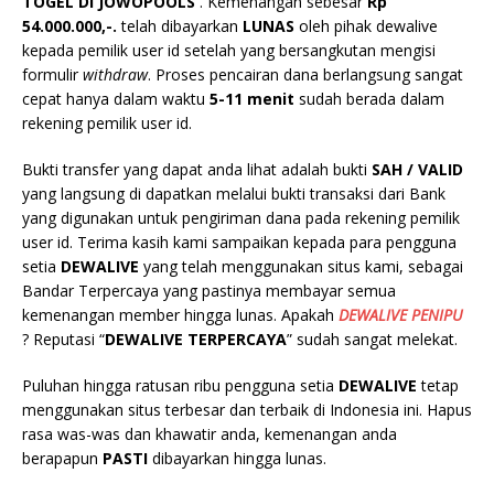
TOGEL DI JOWOPOOLS
. Kemenangan sebesar
Rp
54.000.000,-.
telah dibayarkan
LUNAS
oleh pihak dewalive
kepada pemilik user id setelah yang bersangkutan mengisi
formulir
withdraw
. Proses pencairan dana berlangsung sangat
cepat hanya dalam waktu
5-11 menit
sudah berada dalam
rekening pemilik user id.
Bukti transfer yang dapat anda lihat adalah bukti
SAH / VALID
yang langsung di dapatkan melalui bukti transaksi dari Bank
yang digunakan untuk pengiriman dana pada rekening pemilik
user id. Terima kasih kami sampaikan kepada para pengguna
setia
DEWALIVE
yang telah menggunakan situs kami, sebagai
Bandar Terpercaya yang pastinya membayar semua
kemenangan member hingga lunas. Apakah
DEWALIVE
PENIPU
? Reputasi “
DEWALIVE
TERPERCAYA
” sudah sangat melekat.
Puluhan hingga ratusan ribu pengguna setia
DEWALIVE
tetap
menggunakan situs terbesar dan terbaik di Indonesia ini. Hapus
rasa was-was dan khawatir anda, kemenangan anda
berapapun
PASTI
dibayarkan hingga lunas.