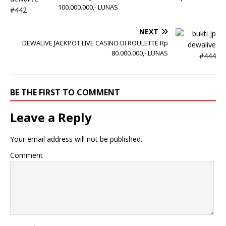
100.000.000,- LUNAS
NEXT
DEWALIVE JACKPOT LIVE CASINO DI ROULETTE Rp
80.000.000,- LUNAS
BE THE FIRST TO COMMENT
Leave a Reply
Your email address will not be published.
Comment