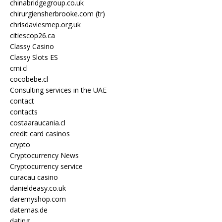
chinabridgegroup.co.uk
chirurgiensherbrooke.com (tr)
chrisdaviesmep.org.uk
citiescop26.ca
Classy Casino
Classy Slots ES
cmi.cl
cocobebe.cl
Consulting services in the UAE
contact
contacts
costaaraucania.cl
credit card casinos
crypto
Cryptocurrency News
Cryptocurrency service
curacau casino
danieldeasy.co.uk
daremyshop.com
datemas.de
dating