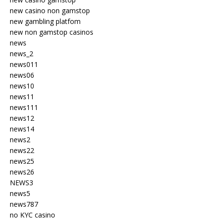
new casino non gamstop
new gambling platfom
new non gamstop casinos
news
news_2
news011
news06
news10
news11
news111
news12
news14
news2
news22
news25
news26
NEWS3
news5
news787
no KYC casino