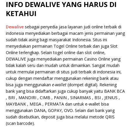
INFO DEWALIVE
YANG HARUS DI
KETAHUI
Dewalive
sebagai penyedia jasa layanan judi online terbaik di
indonesia menyediakan berbagai macam jenis permainan yang
sudah tidak asing bagi masyarakat Indonesia. Situs ini
menyediakan permainan Togel Online terbaik dan juga Slot
Online terlengkap. Selain togel online dan slot online,
DEWALIVE juga menyediakan permainan Casino Online yang
tidak kalah seru dan mudah untuk dimainkan. Sangat mudah
untuk memulai permainan di situs judi terbaik di indonesia ini,
cukup dengan mendaftar menggunakan rekening bank atau
bisa juga menggunakan
e-wallet
(dompet digital). Rekening
bank yang bisa didaftarkan juga cukup banyak yaitu BANK BCA
, BRI , MANDIRI , CIMB , PANIN , SINARMAS , BSI , JENIUS ,
MAYBANK , MEGA , PERMATA dan untuk e-wallet bisa
menggunakan DANA, GOPAY, OVO. Selain dari bank yang
sudah disebutkan, deposit juga bisa melalui metode QRIS
(scan barcode).