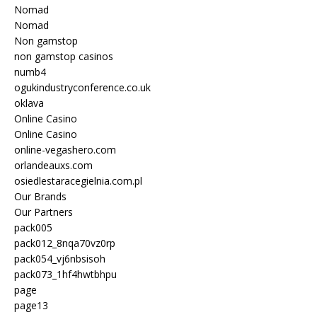
Nomad
Nomad
Non gamstop
non gamstop casinos
numb4
ogukindustryconference.co.uk
oklava
Online Casino
Online Casino
online-vegashero.com
orlandeauxs.com
osiedlestaracegielnia.com.pl
Our Brands
Our Partners
pack005
pack012_8nqa70vz0rp
pack054_vj6nbsisoh
pack073_1hf4hwtbhpu
page
page13