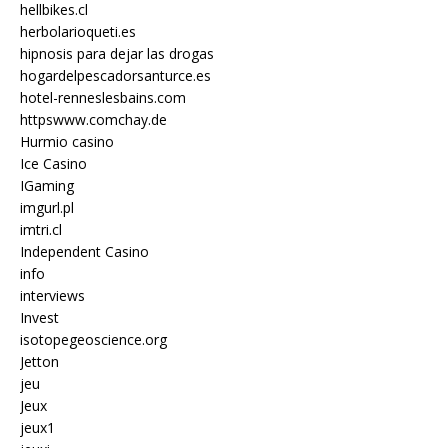
hellbikes.cl
herbolarioqueti.es
hipnosis para dejar las drogas
hogardelpescadorsanturce.es
hotel-renneslesbains.com
httpswww.comchay.de
Hurmio casino
Ice Casino
IGaming
imgurl.pl
imtri.cl
Independent Casino
info
interviews
Invest
isotopegeoscience.org
Jetton
jeu
Jeux
jeux1