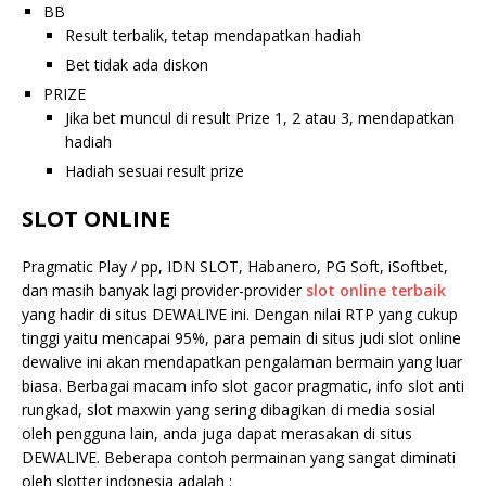
BB
Result terbalik, tetap mendapatkan hadiah
Bet tidak ada diskon
PRIZE
Jika bet muncul di result Prize 1, 2 atau 3, mendapatkan
hadiah
Hadiah sesuai result prize
SLOT ONLINE
Pragmatic Play / pp, IDN SLOT, Habanero, PG Soft, iSoftbet,
dan masih banyak lagi provider-provider
slot online terbaik
yang hadir di situs DEWALIVE ini. Dengan nilai RTP yang cukup
tinggi yaitu mencapai 95%, para pemain di situs judi slot online
dewalive ini akan mendapatkan pengalaman bermain yang luar
biasa. Berbagai macam info slot gacor pragmatic, info slot anti
rungkad, slot maxwin yang sering dibagikan di media sosial
oleh pengguna lain, anda juga dapat merasakan di situs
DEWALIVE. Beberapa contoh permainan yang sangat diminati
oleh slotter indonesia adalah :