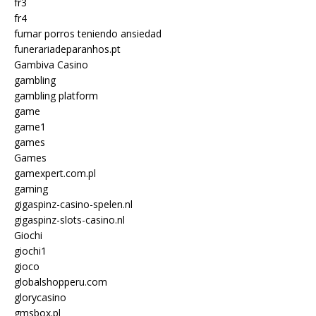
fr3
fr4
fumar porros teniendo ansiedad
funerariadeparanhos.pt
Gambiva Casino
gambling
gambling platform
game
game1
games
Games
gamexpert.com.pl
gaming
gigaspinz-casino-spelen.nl
gigaspinz-slots-casino.nl
Giochi
giochi1
gioco
globalshopperu.com
glorycasino
gmsbox.pl