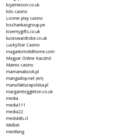
lizjamieson.co.uk
lolo casino
Loonie play casino
loschankasgroup.pe
lovemygifts.co.uk
lucieswardrobe.co.uk
LuckyStar Casino
magadomobilhome.com
Magyar Online Kaszinó
Mainio casino
mamaniabook.pl
mangadop.net (en)
manufakturapolska.pl
margareteggleton.co.uk
media
media111
media22
medskills.cl
Melbet
meritking