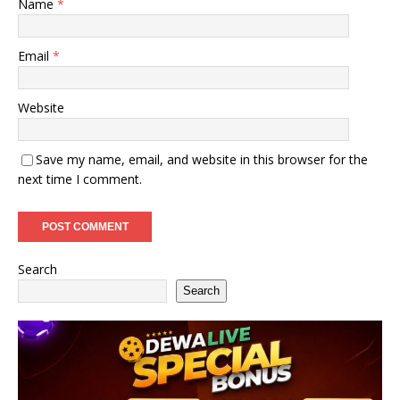
Name
*
Email
*
Website
Save my name, email, and website in this browser for the
next time I comment.
Search
Search