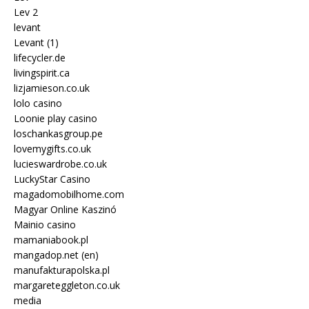
Lev 2
levant
Levant (1)
lifecycler.de
livingspirit.ca
lizjamieson.co.uk
lolo casino
Loonie play casino
loschankasgroup.pe
lovemygifts.co.uk
lucieswardrobe.co.uk
LuckyStar Casino
magadomobilhome.com
Magyar Online Kaszinó
Mainio casino
mamaniabook.pl
mangadop.net (en)
manufakturapolska.pl
margareteggleton.co.uk
media