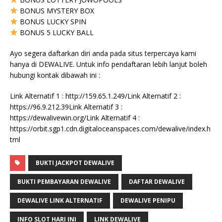
BONUS MYSTERY BOX
BONUS LUCKY SPIN
BONUS 5 LUCKY BALL
Ayo segera daftarkan diri anda pada situs terpercaya kami
hanya di DEWALIVE. Untuk info pendaftaran lebih lanjut boleh
hubungi kontak dibawah ini :
Link Alternatif 1 : http://159.65.1.249/Link Alternatif 2 :
https://96.9.212.39Link Alternatif 3 :
https://dewalivewin.org/Link Alternatif 4 :
https://orbit.sgp1.cdn.digitaloceanspaces.com/dewalive/index.h
tml
BUKTI JACKPOT DEWALIVE
BUKTI PEMBAYARAN DEWALIVE
DAFTAR DEWALIVE
DEWALIVE LINK ALTERNATIF
DEWALIVE PENIPU
INFO SLOT HARI INI
LINK DEWALIVE