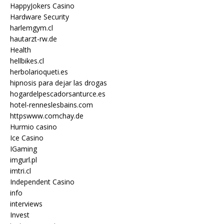
HappyJokers Casino
Hardware Security
harlemgym.cl
hautarzt-rw.de
Health
hellbikes.cl
herbolarioqueti.es
hipnosis para dejar las drogas
hogardelpescadorsanturce.es
hotel-renneslesbains.com
httpswww.comchay.de
Hurmio casino
Ice Casino
IGaming
imgurl.pl
imtri.cl
Independent Casino
info
interviews
Invest