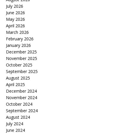
July 2026
June 2026
May 2026
April 2026
March 2026
February 2026
January 2026
December 2025
November 2025
October 2025
September 2025
August 2025
April 2025
December 2024
November 2024
October 2024
September 2024
August 2024
July 2024
June 2024