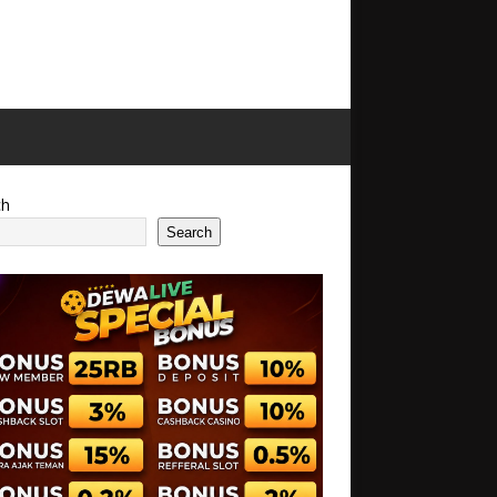
ch
Search