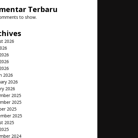
mentar Terbaru
omments to show.
chives
st 2026
2026
 2026
2026
 2026
h 2026
uary 2026
ry 2026
mber 2025
mber 2025
ber 2025
ember 2025
st 2025
 2025
mber 2024