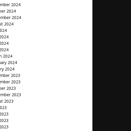
mber 2024
ber 2024
ember 2024
st 2024
2024
 2024
2024
 2024
h 2024
uary 2024
ry 2024
mber 2023
mber 2023
ber 2023
ember 2023
st 2023
2023
 2023
2023
 2023