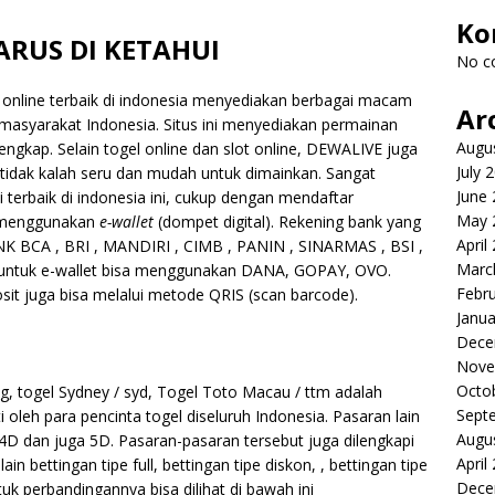
Ko
ARUS DI KETAHUI
No c
i online terbaik di indonesia menyediakan berbagai macam
Ar
 masyarakat Indonesia. Situs ini menyediakan permainan
Augu
lengkap. Selain togel online dan slot online, DEWALIVE juga
July 
tidak kalah seru dan mudah untuk dimainkan. Sangat
June
 terbaik di indonesia ini, cukup dengan mendaftar
May 
a menggunakan
e-wallet
(dompet digital). Rekening bank yang
April
ANK BCA , BRI , MANDIRI , CIMB , PANIN , SINARMAS , BSI ,
Marc
ntuk e-wallet bisa menggunakan DANA, GOPAY, OVO.
Febr
sit juga bisa melalui metode QRIS (scan barcode).
Janua
Dece
Nove
Octo
g, togel Sydney / syd, Togel Toto Macau / ttm adalah
Sept
oleh para pencinta togel diseluruh Indonesia. Pasaran lain
Augu
4D dan juga 5D. Pasaran-pasaran tersebut juga dilengkapi
April
n bettingan tipe full, bettingan tipe diskon, , bettingan tipe
Dece
tuk perbandingannya bisa dilihat di bawah ini