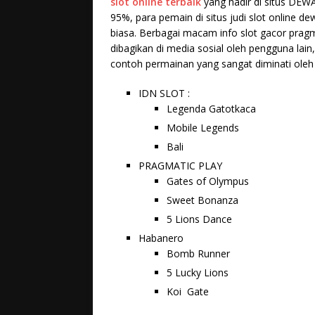
slot online terbaik
yang hadir di situs DEWA
95%, para pemain di situs judi slot online 
biasa. Berbagai macam info slot gacor pragma
dibagikan di media sosial oleh pengguna lai
contoh permainan yang sangat diminati oleh s
IDN SLOT :
Legenda Gatotkaca
Mobile Legends
Bali
PRAGMATIC PLAY
Gates of Olympus
Sweet Bonanza
5 Lions Dance
Habanero
Bomb Runner
5 Lucky Lions
Koi Gate