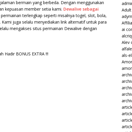
ngalaman bermain yang berbeda. Dengan menggunakan
admi
skan kepuasan member setia kami.
Dewalive sebagai
Adult
 permainan terlengkap seperti misalnya togel, slot, bola,
adym
 Kami juga selalu menyediakan link alternatif untuk para
Affili
elalu mengakses situs permainan Dewalive dengan
ai c
alcri
Alev 
alfa
h Hadir BONUS EXTRA !!!
als-e
Amon
amonb
archi
archi
archi
archi
archi
articl
artic
artic
artic