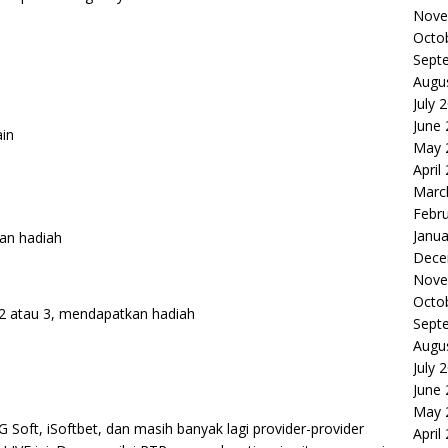
Nove
Octo
Sept
Augu
July 
June
ain
May 
April
Marc
Febr
Janua
kan hadiah
Dece
Nove
Octo
1, 2 atau 3, mendapatkan hadiah
Sept
Augu
July 
June
May 
 Soft, iSoftbet, dan masih banyak lagi provider-provider
April