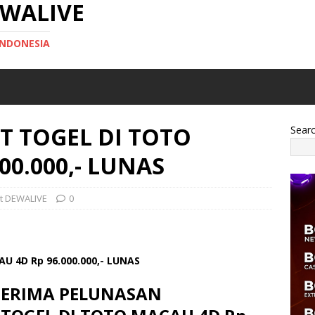
EWALIVE
 INDONESIA
T TOGEL DI TOTO
Sear
00.000,- LUNAS
ot DEWALIVE
0
 4D Rp 96.000.000,- LUNAS
NERIMA PELUNASAN