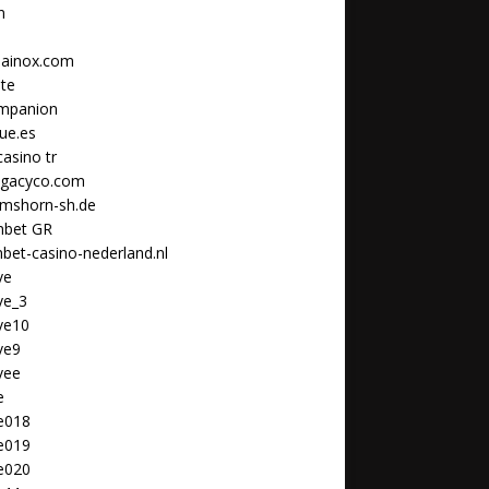
n
ainox.com
ate
ompanion
que.es
casino tr
legacyco.com
lmshorn-sh.de
bet GR
et-casino-nederland.nl
ve
ve_3
ve10
ve9
vee
e
le018
le019
le020