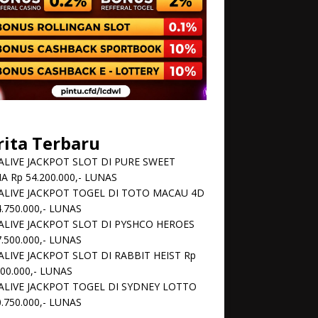
rita Terbaru
LIVE JACKPOT SLOT DI PURE SWEET
A Rp 54.200.000,- LUNAS
LIVE JACKPOT TOGEL DI TOTO MACAU 4D
4.750.000,- LUNAS
LIVE JACKPOT SLOT DI PYSHCO HEROES
7.500.000,- LUNAS
LIVE JACKPOT SLOT DI RABBIT HEIST Rp
500.000,- LUNAS
LIVE JACKPOT TOGEL DI SYDNEY LOTTO
0.750.000,- LUNAS