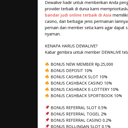
Dewalive hadir untuk memberikan Anda pe
provider terbaik di dunia kami mempriorita
bandar judi online terbaik di Asia
memiliki
casino, dan berbagai jenis permainan lainnya.
pemain dan member setia kami agar dapat s
nyaman.
KENAPA HARUS DEWALIVE?
Kabar gembira untuk member DEWALIVE tela
BONUS NEW MEMBER Rp.25,000
BONUS DEPOSIT 10%
BONUS CASHBACK SLOT 10%
BONUS CASHBACK CASINO 10%
BONUS CASHBACK E-LOTTERY 10%
BONUS CASHBACK SPORTBOOK 10%
BONUS REFERRAL SLOT 0.5%
BONUS REFERRAL TOGEL 2%
BONUS REFERRAL CASINO 0.2%
BONUS ROLLINGAN SLOT 0.1%