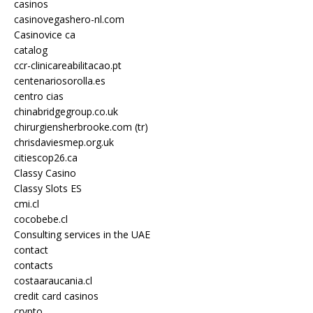
casinos
casinovegashero-nl.com
Casinovice ca
catalog
ccr-clinicareabilitacao.pt
centenariosorolla.es
centro cias
chinabridgegroup.co.uk
chirurgiensherbrooke.com (tr)
chrisdaviesmep.org.uk
citiescop26.ca
Classy Casino
Classy Slots ES
cmi.cl
cocobebe.cl
Consulting services in the UAE
contact
contacts
costaaraucania.cl
credit card casinos
crypto