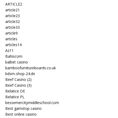
ARTICLE2
article21
article23
article32
article33
article9
articles
articles14
Az11
Bahiscom
balbet casino
bamboofurnitureboards.co.uk
bdsm-shop-24.de
Beef Casino (2)
Beef Casino (3)
Belatice DE
Belatice PL
bessemercitymiddleschool.com
Best gamstop casino
Best online casino