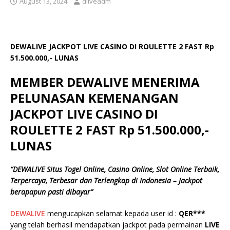
August 13, 2024
dliveadm
DEWALIVE JACKPOT LIVE CASINO DI ROULETTE 2 FAST Rp
51.500.000,- LUNAS
MEMBER DEWALIVE MENERIMA
PELUNASAN KEMENANGAN
JACKPOT LIVE CASINO DI
ROULETTE 2 FAST Rp 51.500.000,-
LUNAS
“
DEWALIVE
Situs Togel Online, Casino Online, Slot Online Terbaik,
Terpercaya, Terbesar dan Terlengkap di Indonesia – Jackpot
berapapun pasti dibayar”
DEWALIVE
mengucapkan selamat kepada user id :
QER***
yang telah berhasil mendapatkan jackpot pada permainan
LIVE