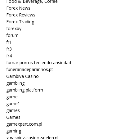
Food & Beverage, Coffee
Forex News
Forex Reviews
Forex Trading
forexby
forum
fr1
fr3
fr4
fumar porros teniendo ansiedad
funerariadeparanhos.pt
Gambiva Casino
gambling
gambling platform
game
game1
games
Games
gamexpert.com.pl
gaming
gigaspinz-casino-spelen.nl