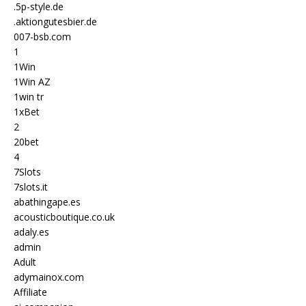
.5p-style.de
.aktiongutesbier.de
007-bsb.com
1
1Win
1Win AZ
1win tr
1xBet
2
20bet
4
7Slots
7slots.it
abathingape.es
acousticboutique.co.uk
adaly.es
admin
Adult
adymainox.com
Affiliate