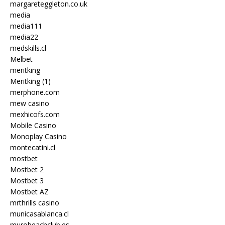
margareteggleton.co.uk
media
media111
media22
medskills.cl
Melbet
meritking
Meritking (1)
merphone.com
mew casino
mexhicofs.com
Mobile Casino
Monoplay Casino
montecatini.cl
mostbet
Mostbet 2
Mostbet 3
Mostbet AZ
mrthrills casino
municasablanca.cl
murobeachclub.es