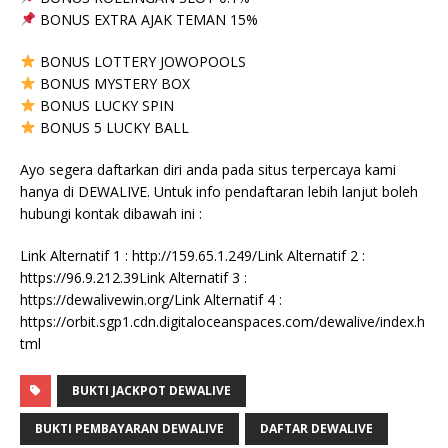
BONUS EXTRA AJAK TEMAN 15%
BONUS LOTTERY JOWOPOOLS
BONUS MYSTERY BOX
BONUS LUCKY SPIN
BONUS 5 LUCKY BALL
Ayo segera daftarkan diri anda pada situs terpercaya kami
hanya di DEWALIVE. Untuk info pendaftaran lebih lanjut boleh
hubungi kontak dibawah ini :
Link Alternatif 1 : http://159.65.1.249/Link Alternatif 2 :
https://96.9.212.39Link Alternatif 3 :
https://dewalivewin.org/Link Alternatif 4 :
https://orbit.sgp1.cdn.digitaloceanspaces.com/dewalive/index.h
tml
BUKTI JACKPOT DEWALIVE
BUKTI PEMBAYARAN DEWALIVE
DAFTAR DEWALIVE