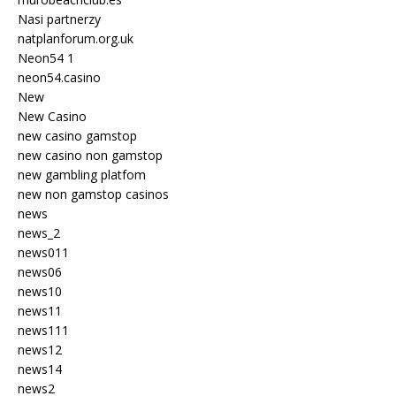
Nasi partnerzy
natplanforum.org.uk
Neon54 1
neon54.casino
New
New Casino
new casino gamstop
new casino non gamstop
new gambling platfom
new non gamstop casinos
news
news_2
news011
news06
news10
news11
news111
news12
news14
news2