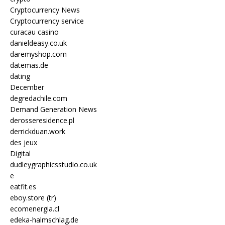
Cryptocurrency News
Cryptocurrency service
curacau casino
danieldeasy.co.uk
daremyshop.com
datemas.de
dating
December
degredachile.com
Demand Generation News
derosseresidence.pl
derrickduan.work
des jeux
Digital
dudleygraphicsstudio.co.uk
e
eatfit.es
eboy.store (tr)
ecomenergia.cl
edeka-halmschlag.de