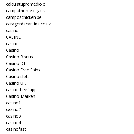
calculatupromedio.cl
campathome.org.uk
camposchicken.pe
caragordacantina.co.uk
casino
CASINO
casino
Casino
Casino Bonus
Casino DE
Casino Free Spins
Casino slots
Casino UK
casino-beef.app
Casino-Marken
casino1
casino2
casino3
casino4
casinofast