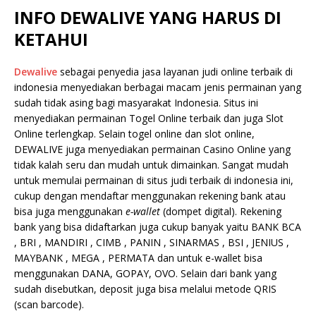
INFO DEWALIVE
YANG HARUS DI
KETAHUI
Dewalive
sebagai penyedia jasa layanan judi online terbaik di
indonesia menyediakan berbagai macam jenis permainan yang
sudah tidak asing bagi masyarakat Indonesia. Situs ini
menyediakan permainan Togel Online terbaik dan juga Slot
Online terlengkap. Selain togel online dan slot online,
DEWALIVE juga menyediakan permainan Casino Online yang
tidak kalah seru dan mudah untuk dimainkan. Sangat mudah
untuk memulai permainan di situs judi terbaik di indonesia ini,
cukup dengan mendaftar menggunakan rekening bank atau
bisa juga menggunakan
e-wallet
(dompet digital). Rekening
bank yang bisa didaftarkan juga cukup banyak yaitu BANK BCA
, BRI , MANDIRI , CIMB , PANIN , SINARMAS , BSI , JENIUS ,
MAYBANK , MEGA , PERMATA dan untuk e-wallet bisa
menggunakan DANA, GOPAY, OVO. Selain dari bank yang
sudah disebutkan, deposit juga bisa melalui metode QRIS
(scan barcode).