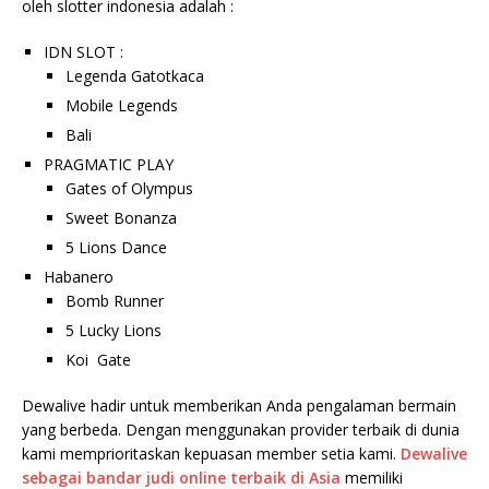
oleh slotter indonesia adalah :
IDN SLOT :
Legenda Gatotkaca
Mobile Legends
Bali
PRAGMATIC PLAY
Gates of Olympus
Sweet Bonanza
5 Lions Dance
Habanero
Bomb Runner
5 Lucky Lions
Koi Gate
Dewalive hadir untuk memberikan Anda pengalaman bermain
yang berbeda. Dengan menggunakan provider terbaik di dunia
kami memprioritaskan kepuasan member setia kami.
Dewalive
sebagai bandar judi online terbaik di Asia
memiliki