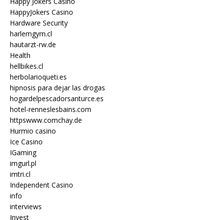
Happy Jokers Casino
HappyJokers Casino
Hardware Security
harlemgym.cl
hautarzt-rw.de
Health
hellbikes.cl
herbolarioqueti.es
hipnosis para dejar las drogas
hogardelpescadorsanturce.es
hotel-renneslesbains.com
httpswww.comchay.de
Hurmio casino
Ice Casino
IGaming
imgurl.pl
imtri.cl
Independent Casino
info
interviews
Invest