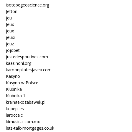
isotopegeoscience.org
Jetton
jeu
Jeux
jeux1
jeuxi
jeuz
jojobet
justedespoutines.com
kaasinonl.org
karoonpilatesjavea.com
Kasyno
Kasyno w Polsce
Klubnika
Klubnika 1
krainaekozabawek.pl
la-pepi.es
larocca.cl
ldmusical.com.mx
lets-talk-mortgages.co.uk