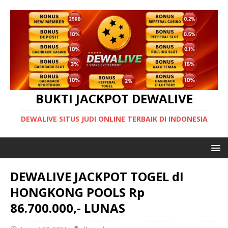
BUKTI JACKPOT DEWALIVE
DEWALIVE SITUS JUDI ONLINE TERBAIK DI INDONESIA
DEWALIVE JACKPOT TOGEL dI
HONGKONG POOLS Rp
86.700.000,- LUNAS