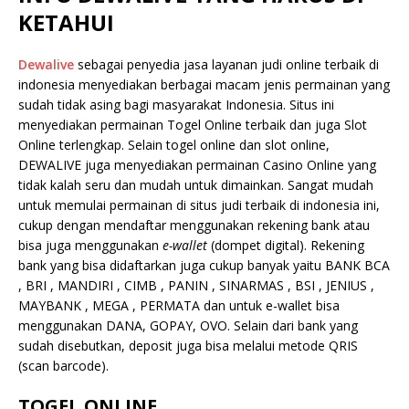
KETAHUI
Dewalive
sebagai penyedia jasa layanan judi online terbaik di
indonesia menyediakan berbagai macam jenis permainan yang
sudah tidak asing bagi masyarakat Indonesia. Situs ini
menyediakan permainan Togel Online terbaik dan juga Slot
Online terlengkap. Selain togel online dan slot online,
DEWALIVE juga menyediakan permainan Casino Online yang
tidak kalah seru dan mudah untuk dimainkan. Sangat mudah
untuk memulai permainan di situs judi terbaik di indonesia ini,
cukup dengan mendaftar menggunakan rekening bank atau
bisa juga menggunakan
e-wallet
(dompet digital). Rekening
bank yang bisa didaftarkan juga cukup banyak yaitu BANK BCA
, BRI , MANDIRI , CIMB , PANIN , SINARMAS , BSI , JENIUS ,
MAYBANK , MEGA , PERMATA dan untuk e-wallet bisa
menggunakan DANA, GOPAY, OVO. Selain dari bank yang
sudah disebutkan, deposit juga bisa melalui metode QRIS
(scan barcode).
TOGEL ONLINE