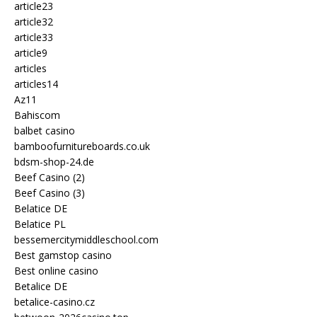
article23
article32
article33
article9
articles
articles14
Az11
Bahiscom
balbet casino
bamboofurnitureboards.co.uk
bdsm-shop-24.de
Beef Casino (2)
Beef Casino (3)
Belatice DE
Belatice PL
bessemercitymiddleschool.com
Best gamstop casino
Best online casino
Betalice DE
betalice-casino.cz