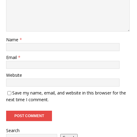
Name
*
Email
*
Website
Save my name, email, and website in this browser for the
next time I comment.
Search