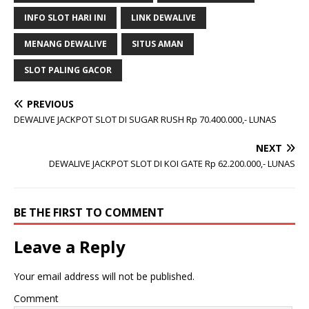
INFO SLOT HARI INI
LINK DEWALIVE
MENANG DEWALIVE
SITUS AMAN
SLOT PALING GACOR
PREVIOUS
DEWALIVE JACKPOT SLOT DI SUGAR RUSH Rp 70.400.000,- LUNAS
NEXT
DEWALIVE JACKPOT SLOT DI KOI GATE Rp 62.200.000,- LUNAS
BE THE FIRST TO COMMENT
Leave a Reply
Your email address will not be published.
Comment