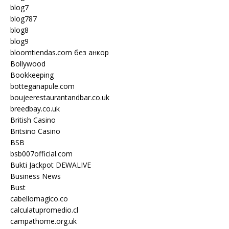
blog7
blog787
blog8
blog9
bloomtiendas.com без анкор
Bollywood
Bookkeeping
botteganapule.com
boujeerestaurantandbar.co.uk
breedbay.co.uk
British Casino
Britsino Casino
BSB
bsb007official.com
Bukti Jackpot DEWALIVE
Business News
Bust
cabellomagico.co
calculatupromedio.cl
campathome.org.uk