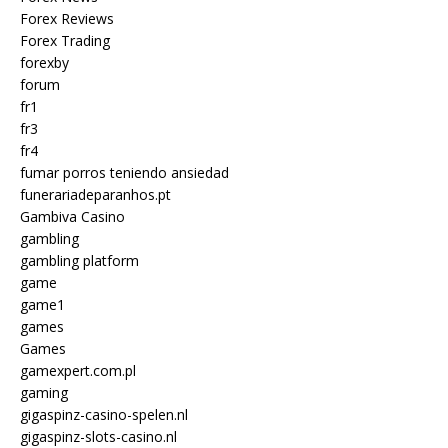
Forex Reviews
Forex Trading
forexby
forum
fr1
fr3
fr4
fumar porros teniendo ansiedad
funerariadeparanhos.pt
Gambiva Casino
gambling
gambling platform
game
game1
games
Games
gamexpert.com.pl
gaming
gigaspinz-casino-spelen.nl
gigaspinz-slots-casino.nl