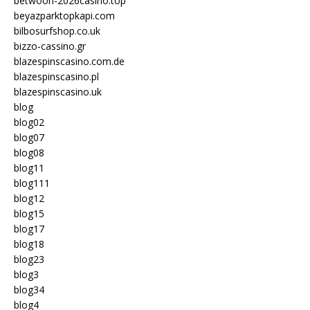
betwoon-2026casino.top
beyazparktopkapi.com
bilbosurfshop.co.uk
bizzo-cassino.gr
blazespinscasino.com.de
blazespinscasino.pl
blazespinscasino.uk
blog
blog02
blog07
blog08
blog11
blog111
blog12
blog15
blog17
blog18
blog23
blog3
blog34
blog4