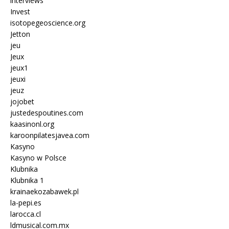
interviews
Invest
isotopegeoscience.org
Jetton
jeu
Jeux
jeux1
jeuxi
jeuz
jojobet
justedespoutines.com
kaasinonl.org
karoonpilatesjavea.com
Kasyno
Kasyno w Polsce
Klubnika
Klubnika 1
krainaekozabawek.pl
la-pepi.es
larocca.cl
ldmusical.com.mx