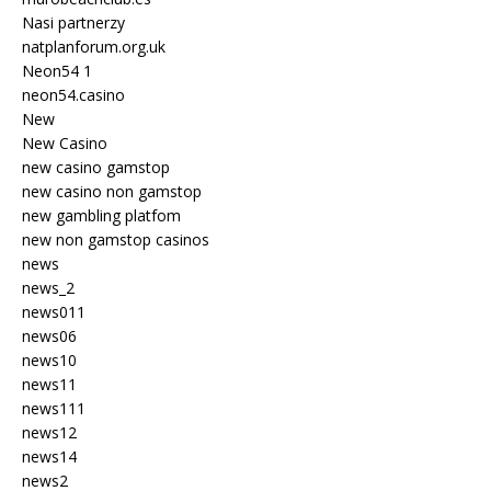
Nasi partnerzy
natplanforum.org.uk
Neon54 1
neon54.casino
New
New Casino
new casino gamstop
new casino non gamstop
new gambling platfom
new non gamstop casinos
news
news_2
news011
news06
news10
news11
news111
news12
news14
news2