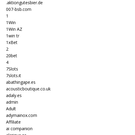
.aktiongutesbier.de
007-bsb.com
1
1Win
1Win AZ
1win tr
1xBet
2
20bet
4
7Slots
7slots.it
abathingape.es
acousticboutique.co.uk
adaly.es
admin
Adult
adymainox.com
Affiliate
ai companion