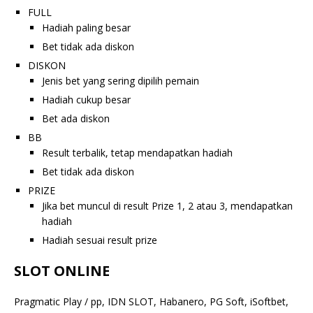
FULL
Hadiah paling besar
Bet tidak ada diskon
DISKON
Jenis bet yang sering dipilih pemain
Hadiah cukup besar
Bet ada diskon
BB
Result terbalik, tetap mendapatkan hadiah
Bet tidak ada diskon
PRIZE
Jika bet muncul di result Prize 1, 2 atau 3, mendapatkan
hadiah
Hadiah sesuai result prize
SLOT ONLINE
Pragmatic Play / pp, IDN SLOT, Habanero, PG Soft, iSoftbet,