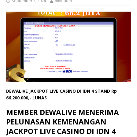
September 3, 2024
dliveadm
DEWALIVE JACKPOT LIVE CASINO DI IDN 4 STAND Rp
66.200.000,- LUNAS
MEMBER DEWALIVE MENERIMA
PELUNASAN KEMENANGAN
JACKPOT LIVE CASINO DI IDN 4