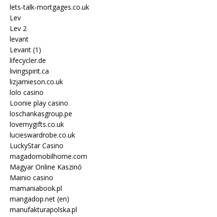
lets-talk-mortgages.co.uk
Lev
Lev 2
levant
Levant (1)
lifecycler.de
livingspirit.ca
lizjamieson.co.uk
lolo casino
Loonie play casino
loschankasgroup.pe
lovemygifts.co.uk
lucieswardrobe.co.uk
LuckyStar Casino
magadomobilhome.com
Magyar Online Kaszinó
Mainio casino
mamaniabook.pl
mangadop.net (en)
manufakturapolska.pl