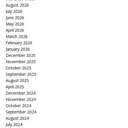
August 2026
July 2026
June 2026
May 2026
April 2026
March 2026
February 2026
January 2026
December 2025
November 2025
October 2025
September 2025
August 2025
April 2025
December 2024
November 2024
October 2024
September 2024
August 2024
July 2024