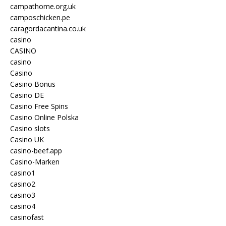
campathome.org.uk
camposchicken.pe
caragordacantina.co.uk
casino
CASINO
casino
Casino
Casino Bonus
Casino DE
Casino Free Spins
Casino Online Polska
Casino slots
Casino UK
casino-beef.app
Casino-Marken
casino1
casino2
casino3
casino4
casinofast