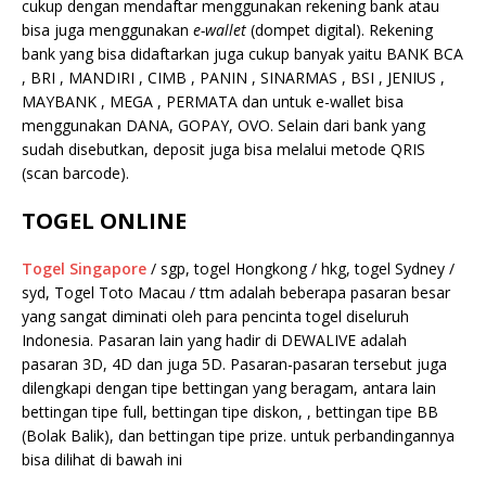
cukup dengan mendaftar menggunakan rekening bank atau
bisa juga menggunakan
e-wallet
(dompet digital). Rekening
bank yang bisa didaftarkan juga cukup banyak yaitu BANK BCA
, BRI , MANDIRI , CIMB , PANIN , SINARMAS , BSI , JENIUS ,
MAYBANK , MEGA , PERMATA dan untuk e-wallet bisa
menggunakan DANA, GOPAY, OVO. Selain dari bank yang
sudah disebutkan, deposit juga bisa melalui metode QRIS
(scan barcode).
TOGEL ONLINE
Togel Singapore
/ sgp, togel Hongkong / hkg, togel Sydney /
syd, Togel Toto Macau / ttm adalah beberapa pasaran besar
yang sangat diminati oleh para pencinta togel diseluruh
Indonesia. Pasaran lain yang hadir di DEWALIVE adalah
pasaran 3D, 4D dan juga 5D. Pasaran-pasaran tersebut juga
dilengkapi dengan tipe bettingan yang beragam, antara lain
bettingan tipe full, bettingan tipe diskon, , bettingan tipe BB
(Bolak Balik), dan bettingan tipe prize. untuk perbandingannya
bisa dilihat di bawah ini