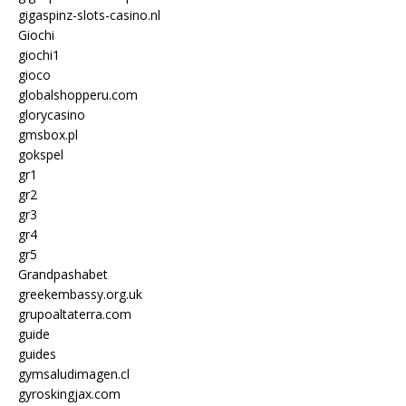
gigaspinz-slots-casino.nl
Giochi
giochi1
gioco
globalshopperu.com
glorycasino
gmsbox.pl
gokspel
gr1
gr2
gr3
gr4
gr5
Grandpashabet
greekembassy.org.uk
grupoaltaterra.com
guide
guides
gymsaludimagen.cl
gyroskingjax.com