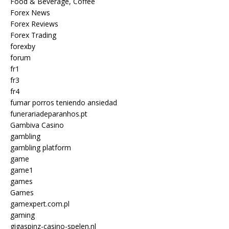
Food & Beverage, Coffee
Forex News
Forex Reviews
Forex Trading
forexby
forum
fr1
fr3
fr4
fumar porros teniendo ansiedad
funerariadeparanhos.pt
Gambiva Casino
gambling
gambling platform
game
game1
games
Games
gamexpert.com.pl
gaming
gigaspinz-casino-spelen.nl