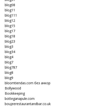
blog08
blog11
blog111
blog12
blog15
blog17
blog18
blog23
blog3
blog34
blog4
blog7
blog787
blog8
blog9
bloomtiendas.com без анкор
Bollywood
Bookkeeping
botteganapule.com
boujeerestaurantandbar.co.uk