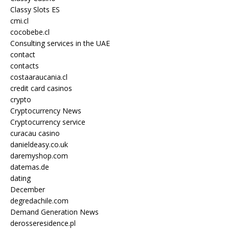
Classy Slots ES
cmi.cl
cocobebe.cl
Consulting services in the UAE
contact
contacts
costaaraucania.cl
credit card casinos
crypto
Cryptocurrency News
Cryptocurrency service
curacau casino
danieldeasy.co.uk
daremyshop.com
datemas.de
dating
December
degredachile.com
Demand Generation News
derosseresidence.pl