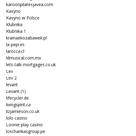
karoonpilatesjavea.com
Kasyno
Kasyno w Polsce
Klubnika
Klubnika 1
krainaekozabawek.pl
la-pepi.es
larocca.cl
ldmusical.com.mx
lets-talk-mortgages.co.uk
Lev
Lev 2
levant
Levant (1)
lifecycler.de
livingspirit.ca
lizjamieson.co.uk
lolo casino
Loonie play casino
loschankasgroup.pe