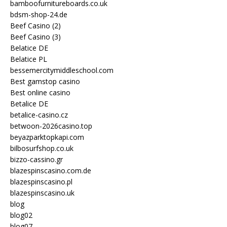
bamboofurnitureboards.co.uk
bdsm-shop-24.de
Beef Casino (2)
Beef Casino (3)
Belatice DE
Belatice PL
bessemercitymiddleschool.com
Best gamstop casino
Best online casino
Betalice DE
betalice-casino.cz
betwoon-2026casino.top
beyazparktopkapi.com
bilbosurfshop.co.uk
bizzo-cassino.gr
blazespinscasino.com.de
blazespinscasino.pl
blazespinscasino.uk
blog
blog02
blog07