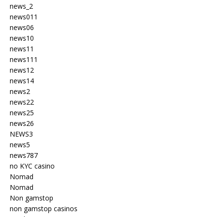
news_2
news011
news06
news10
news11
news111
news12
news14
news2
news22
news25
news26
NEWS3
news5
news787
no KYC casino
Nomad
Nomad
Non gamstop
non gamstop casinos