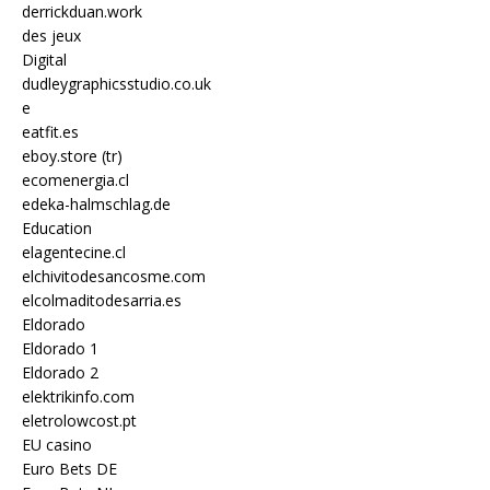
derrickduan.work
des jeux
Digital
dudleygraphicsstudio.co.uk
e
eatfit.es
eboy.store (tr)
ecomenergia.cl
edeka-halmschlag.de
Education
elagentecine.cl
elchivitodesancosme.com
elcolmaditodesarria.es
Eldorado
Eldorado 1
Eldorado 2
elektrikinfo.com
eletrolowcost.pt
EU casino
Euro Bets DE