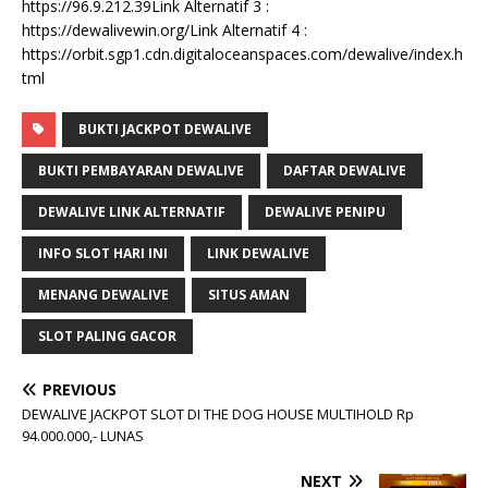
https://96.9.212.39Link Alternatif 3 :
https://dewalivewin.org/Link Alternatif 4 :
https://orbit.sgp1.cdn.digitaloceanspaces.com/dewalive/index.h
tml
BUKTI JACKPOT DEWALIVE
BUKTI PEMBAYARAN DEWALIVE
DAFTAR DEWALIVE
DEWALIVE LINK ALTERNATIF
DEWALIVE PENIPU
INFO SLOT HARI INI
LINK DEWALIVE
MENANG DEWALIVE
SITUS AMAN
SLOT PALING GACOR
PREVIOUS
DEWALIVE JACKPOT SLOT DI THE DOG HOUSE MULTIHOLD Rp
94.000.000,- LUNAS
NEXT