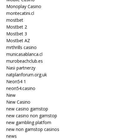
Monoplay Casino
montecatini.cl
mostbet
Mostbet 2
Mostbet 3
Mostbet AZ
mrthrills casino
municasablanca.cl
murobeachclub.es
Nasi partnerzy
natplanforum.org.uk
Neon54 1
neon54.casino
New
New Casino
new casino gamstop
new casino non gamstop
new gambling platfom
new non gamstop casinos
news