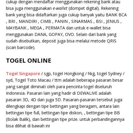
cukup dengan mendaftar menggunakan rekening bank atau
bisa juga menggunakan
e-wallet
(dompet digital). Rekening
bank yang bisa didaftarkan juga cukup banyak yaitu BANK BCA
, BRI , MANDIRI , CIMB , PANIN , SINARMAS , BSI , JENIUS ,
MAYBANK , MEGA , PERMATA dan untuk e-wallet bisa
menggunakan DANA, GOPAY, OVO. Selain dari bank yang
sudah disebutkan, deposit juga bisa melalui metode QRIS
(scan barcode).
TOGEL ONLINE
Togel Singapore
/ sgp, togel Hongkong / hkg, togel Sydney /
syd, Togel Toto Macau / ttm adalah beberapa pasaran besar
yang sangat diminati oleh para pencinta togel diseluruh
Indonesia. Pasaran lain yang hadir di DEWALIVE adalah
pasaran 3D, 4D dan juga 5D. Pasaran-pasaran tersebut juga
dilengkapi dengan tipe bettingan yang beragam, antara lain
bettingan tipe full, bettingan tipe diskon, , bettingan tipe BB
(Bolak Balik), dan bettingan tipe prize. untuk perbandingannya
bisa dilihat di bawah ini