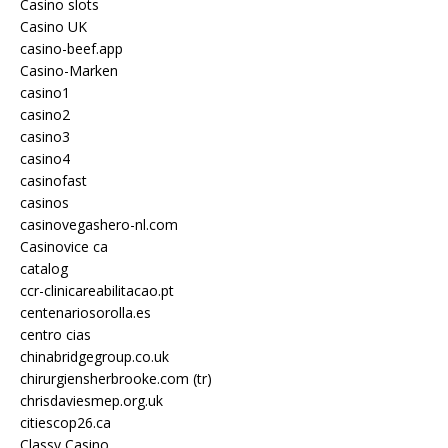
Casino slots
Casino UK
casino-beef.app
Casino-Marken
casino1
casino2
casino3
casino4
casinofast
casinos
casinovegashero-nl.com
Casinovice ca
catalog
ccr-clinicareabilitacao.pt
centenariosorolla.es
centro cias
chinabridgegroup.co.uk
chirurgiensherbrooke.com (tr)
chrisdaviesmep.org.uk
citiescop26.ca
Classy Casino