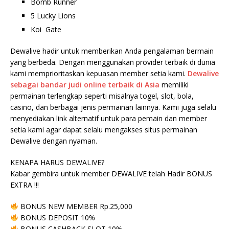
Bomb Runner
5 Lucky Lions
Koi Gate
Dewalive hadir untuk memberikan Anda pengalaman bermain
yang berbeda. Dengan menggunakan provider terbaik di dunia
kami memprioritaskan kepuasan member setia kami.
Dewalive
sebagai bandar judi online terbaik di Asia
memiliki
permainan terlengkap seperti misalnya togel, slot, bola,
casino, dan berbagai jenis permainan lainnya. Kami juga selalu
menyediakan link alternatif untuk para pemain dan member
setia kami agar dapat selalu mengakses situs permainan
Dewalive dengan nyaman.
KENAPA HARUS DEWALIVE?
Kabar gembira untuk member DEWALIVE telah Hadir BONUS
EXTRA !!!
BONUS NEW MEMBER Rp.25,000
BONUS DEPOSIT 10%
BONUS CASHBACK SLOT 10%