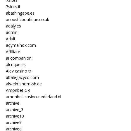
7Slots
7slots.it
abathingape.es
acousticboutique.co.uk
adaly.es
admin
Adult
adymainox.com
Affiliate
ai companion
alcrique.es
Alev casino tr
alfalegacyco.com
als-elmshorn-sh.de
Amonbet GR
amonbet-casino-nederland.nl
archive
archive_3
archive10
archive9
archivee