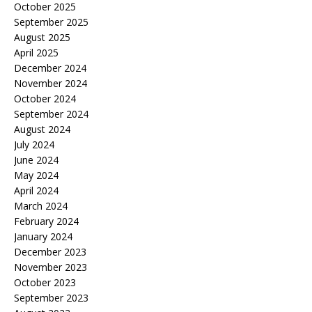
October 2025
September 2025
August 2025
April 2025
December 2024
November 2024
October 2024
September 2024
August 2024
July 2024
June 2024
May 2024
April 2024
March 2024
February 2024
January 2024
December 2023
November 2023
October 2023
September 2023