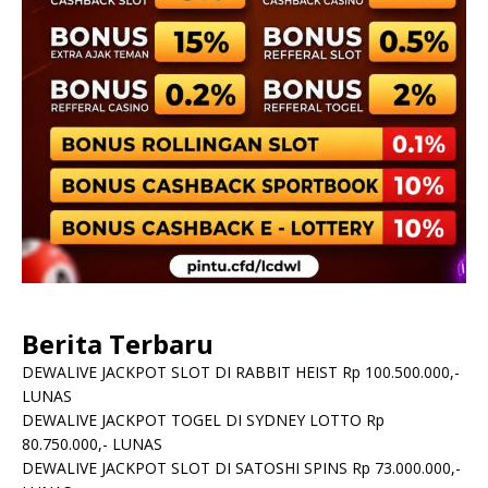
Berita Terbaru
DEWALIVE JACKPOT SLOT DI RABBIT HEIST Rp 100.500.000,-
LUNAS
DEWALIVE JACKPOT TOGEL DI SYDNEY LOTTO Rp
80.750.000,- LUNAS
DEWALIVE JACKPOT SLOT DI SATOSHI SPINS Rp 73.000.000,-