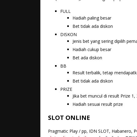
FULL
Hadiah paling besar
Bet tidak ada diskon
DISKON
Jenis bet yang sering dipilih pem
Hadiah cukup besar
Bet ada diskon
BB
Result terbalik, tetap mendapat
Bet tidak ada diskon
PRIZE
Jika bet muncul di result Prize 
Hadiah sesuai result prize
SLOT ONLINE
Pragmatic Play / pp, IDN SLOT, Habanero, PG