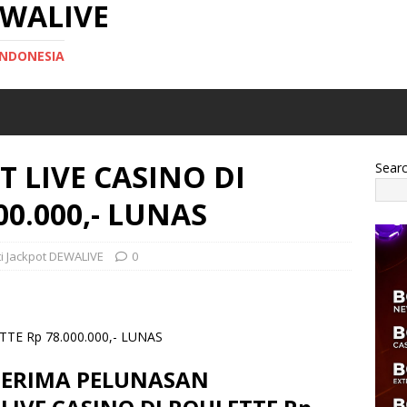
EWALIVE
 INDONESIA
 LIVE CASINO DI
Sear
00.000,- LUNAS
i Jackpot DEWALIVE
0
TE Rp 78.000.000,- LUNAS
NERIMA PELUNASAN