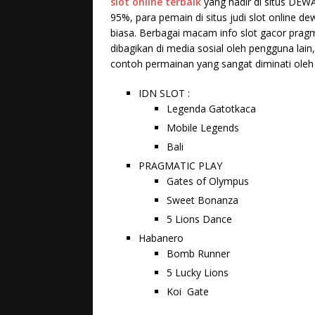
slot online terbaik
yang hadir di situs DEWA
95%, para pemain di situs judi slot online 
biasa. Berbagai macam info slot gacor pragma
dibagikan di media sosial oleh pengguna lai
contoh permainan yang sangat diminati oleh s
IDN SLOT :
Legenda Gatotkaca
Mobile Legends
Bali
PRAGMATIC PLAY
Gates of Olympus
Sweet Bonanza
5 Lions Dance
Habanero
Bomb Runner
5 Lucky Lions
Koi Gate