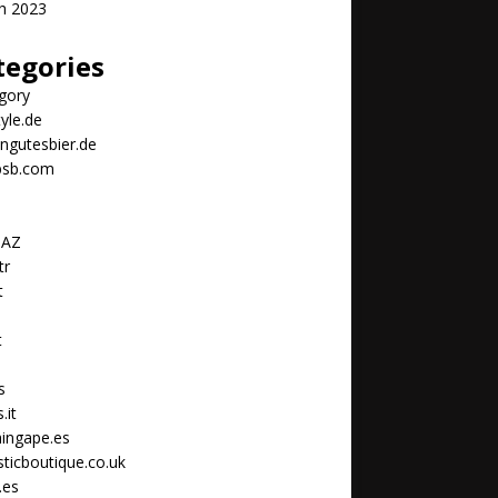
h 2023
tegories
gory
tyle.de
ongutesbier.de
bsb.com
 AZ
tr
t
t
s
.it
ingape.es
ticboutique.co.uk
.es