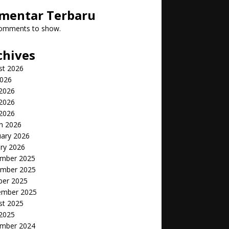
mentar Terbaru
omments to show.
chives
st 2026
2026
 2026
2026
 2026
h 2026
uary 2026
ry 2026
mber 2025
mber 2025
ber 2025
ember 2025
st 2025
 2025
mber 2024