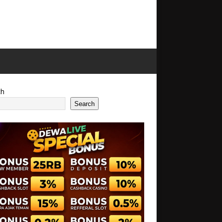
ch
Search