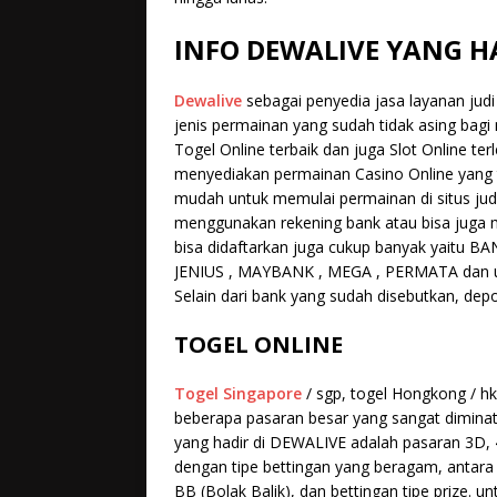
INFO DEWALIVE
YANG H
Dewalive
sebagai penyedia jasa layanan jud
jenis permainan yang sudah tidak asing bagi
Togel Online terbaik dan juga Slot Online ter
menyediakan permainan Casino Online yang 
mudah untuk memulai permainan di situs judi
menggunakan rekening bank atau bisa jug
bisa didaftarkan juga cukup banyak yaitu B
JENIUS , MAYBANK , MEGA , PERMATA dan u
Selain dari bank yang sudah disebutkan, depo
TOGEL ONLINE
Togel Singapore
/ sgp, togel Hongkong / hk
beberapa pasaran besar yang sangat diminati 
yang hadir di DEWALIVE adalah pasaran 3D, 
dengan tipe bettingan yang beragam, antara lai
BB (Bolak Balik), dan bettingan tipe prize. un