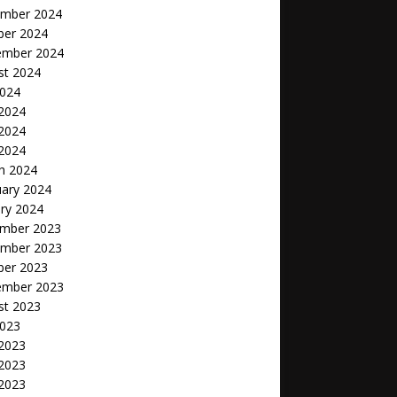
mber 2024
ber 2024
ember 2024
st 2024
2024
 2024
2024
 2024
h 2024
uary 2024
ry 2024
mber 2023
mber 2023
ber 2023
ember 2023
st 2023
2023
 2023
2023
 2023