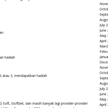
Nove
Octo
Sept
Augu
July 
June
ain
May 
April
Marc
Febr
Janua
kan hadiah
Dece
Nove
Octo
1, 2 atau 3, mendapatkan hadiah
Sept
Augu
July 
June
May 
 Soft, iSoftbet, dan masih banyak lagi provider-provider
April