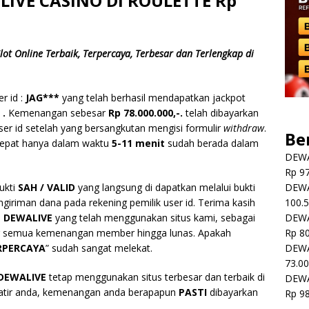
IVE CASINO DI ROULETTE Rp
Slot Online Terbaik, Terpercaya, Terbesar dan Terlengkap di
r id :
JAG***
yang telah berhasil mendapatkan jackpot
 .
Kemenangan sebesar
Rp
78.000.000
,-.
telah dibayarkan
ser id setelah yang bersangkutan mengisi formulir
withdraw
.
Be
cepat hanya dalam waktu
5-11 menit
sudah berada dalam
DEWA
Rp 9
bukti
SAH / VALID
yang langsung di dapatkan melalui bukti
DEWA
giriman dana pada rekening pemilik user id. Terima kasih
100.
a
DEWALIVE
yang telah menggunakan situs kami, sebagai
DEWA
r semua kemenangan member hingga lunas. Apakah
Rp 8
RPERCAYA
” sudah sangat melekat.
DEWA
73.0
DEWALIVE
tetap menggunakan situs terbesar dan terbaik di
DEWA
watir anda, kemenangan anda berapapun
PASTI
dibayarkan
Rp 9