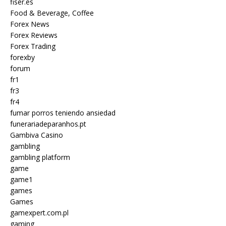
fiser.es
Food & Beverage, Coffee
Forex News
Forex Reviews
Forex Trading
forexby
forum
fr1
fr3
fr4
fumar porros teniendo ansiedad
funerariadeparanhos.pt
Gambiva Casino
gambling
gambling platform
game
game1
games
Games
gamexpert.com.pl
gaming