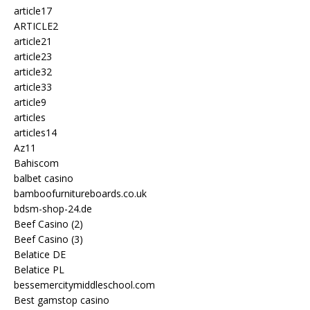
article17
ARTICLE2
article21
article23
article32
article33
article9
articles
articles14
Az11
Bahiscom
balbet casino
bamboofurnitureboards.co.uk
bdsm-shop-24.de
Beef Casino (2)
Beef Casino (3)
Belatice DE
Belatice PL
bessemercitymiddleschool.com
Best gamstop casino