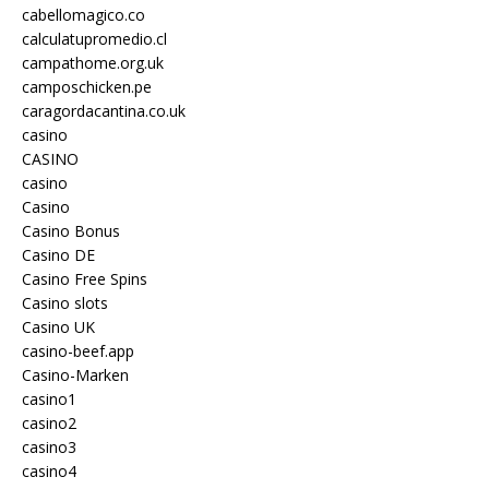
cabellomagico.co
calculatupromedio.cl
campathome.org.uk
camposchicken.pe
caragordacantina.co.uk
casino
CASINO
casino
Casino
Casino Bonus
Casino DE
Casino Free Spins
Casino slots
Casino UK
casino-beef.app
Casino-Marken
casino1
casino2
casino3
casino4