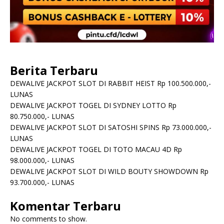
Berita Terbaru
DEWALIVE JACKPOT SLOT DI RABBIT HEIST Rp 100.500.000,-
LUNAS
DEWALIVE JACKPOT TOGEL DI SYDNEY LOTTO Rp
80.750.000,- LUNAS
DEWALIVE JACKPOT SLOT DI SATOSHI SPINS Rp 73.000.000,-
LUNAS
DEWALIVE JACKPOT TOGEL DI TOTO MACAU 4D Rp
98.000.000,- LUNAS
DEWALIVE JACKPOT SLOT DI WILD BOUTY SHOWDOWN Rp
93.700.000,- LUNAS
Komentar Terbaru
No comments to show.