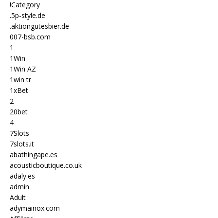
!Category
.5p-style.de
.aktiongutesbier.de
007-bsb.com
1
1Win
1Win AZ
1win tr
1xBet
2
20bet
4
7Slots
7slots.it
abathingape.es
acousticboutique.co.uk
adaly.es
admin
Adult
adymainox.com