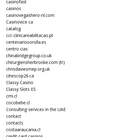
casinofast
casinos
casinovegashero-nl.com
Casinovice ca
catalog
ccr-clinicareabilitacao.pt
centenariosorolla.es
centro cias
chinabridgegroup.co.uk
chirurgiensherbrooke.com (tr)
chrisdaviesmep.org.uk
citiescop26.ca
Classy Casino
Classy Slots ES
cmi.cl
cocobebe.cl
Consulting services in the UAE
contact
contacts
costaaraucania.cl
credit card casinos