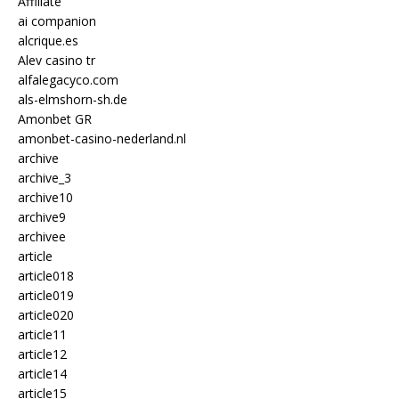
Affiliate
ai companion
alcrique.es
Alev casino tr
alfalegacyco.com
als-elmshorn-sh.de
Amonbet GR
amonbet-casino-nederland.nl
archive
archive_3
archive10
archive9
archivee
article
article018
article019
article020
article11
article12
article14
article15