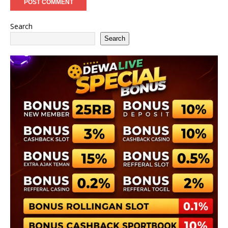
Search
Search