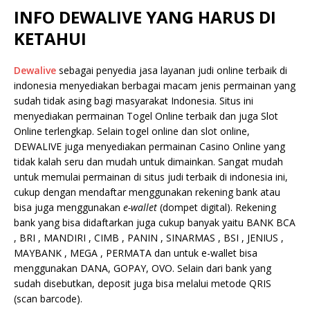
INFO DEWALIVE
YANG HARUS DI
KETAHUI
Dewalive
sebagai penyedia jasa layanan judi online terbaik di
indonesia menyediakan berbagai macam jenis permainan yang
sudah tidak asing bagi masyarakat Indonesia. Situs ini
menyediakan permainan Togel Online terbaik dan juga Slot
Online terlengkap. Selain togel online dan slot online,
DEWALIVE juga menyediakan permainan Casino Online yang
tidak kalah seru dan mudah untuk dimainkan. Sangat mudah
untuk memulai permainan di situs judi terbaik di indonesia ini,
cukup dengan mendaftar menggunakan rekening bank atau
bisa juga menggunakan
e-wallet
(dompet digital). Rekening
bank yang bisa didaftarkan juga cukup banyak yaitu BANK BCA
, BRI , MANDIRI , CIMB , PANIN , SINARMAS , BSI , JENIUS ,
MAYBANK , MEGA , PERMATA dan untuk e-wallet bisa
menggunakan DANA, GOPAY, OVO. Selain dari bank yang
sudah disebutkan, deposit juga bisa melalui metode QRIS
(scan barcode).