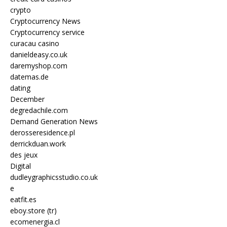
crypto
Cryptocurrency News
Cryptocurrency service
curacau casino
danieldeasy.co.uk
daremyshop.com
datemas.de
dating
December
degredachile.com
Demand Generation News
derosseresidence.pl
derrickduan.work
des jeux
Digital
dudleygraphicsstudio.co.uk
e
eatfit.es
eboy.store (tr)
ecomenergia.cl