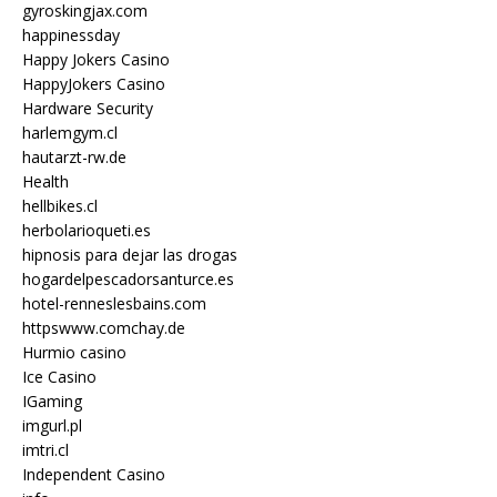
gyroskingjax.com
happinessday
Happy Jokers Casino
HappyJokers Casino
Hardware Security
harlemgym.cl
hautarzt-rw.de
Health
hellbikes.cl
herbolarioqueti.es
hipnosis para dejar las drogas
hogardelpescadorsanturce.es
hotel-renneslesbains.com
httpswww.comchay.de
Hurmio casino
Ice Casino
IGaming
imgurl.pl
imtri.cl
Independent Casino