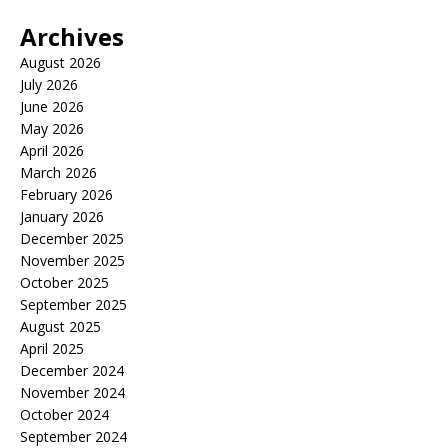
Archives
August 2026
July 2026
June 2026
May 2026
April 2026
March 2026
February 2026
January 2026
December 2025
November 2025
October 2025
September 2025
August 2025
April 2025
December 2024
November 2024
October 2024
September 2024