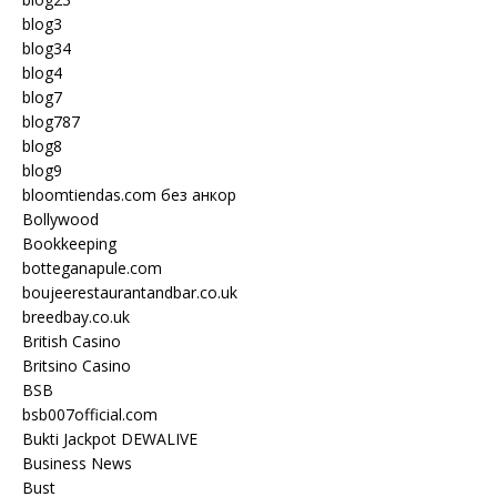
blog3
blog34
blog4
blog7
blog787
blog8
blog9
bloomtiendas.com без анкор
Bollywood
Bookkeeping
botteganapule.com
boujeerestaurantandbar.co.uk
breedbay.co.uk
British Casino
Britsino Casino
BSB
bsb007official.com
Bukti Jackpot DEWALIVE
Business News
Bust