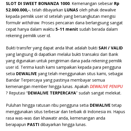
SLOT DI SWEET BONANZA 1000
. Kemenangan sebesar
Rp
52.000.000
,-.
telah dibayarkan
LUNAS
oleh pihak dewalive
kepada pemilik user id setelah yang bersangkutan mengisi
formulir
withdraw
. Proses pencairan dana berlangsung sangat
cepat hanya dalam waktu
5-11 menit
sudah berada dalam
rekening pemilik user id.
Bukti transfer yang dapat anda lihat adalah bukti
SAH / VALID
yang langsung di dapatkan melalui bukti transaksi dari Bank
yang digunakan untuk pengiriman dana pada rekening pemilik
user id. Terima kasih kami sampaikan kepada para pengguna
setia
DEWALIVE
yang telah menggunakan situs kami, sebagai
Bandar Terpercaya yang pastinya membayar semua
kemenangan member hingga lunas. Apakah
DEWALIVE
PENIPU
? Reputasi “
DEWALIVE
TERPERCAYA
” sudah sangat melekat.
Puluhan hingga ratusan ribu pengguna setia
DEWALIVE
tetap
menggunakan situs terbesar dan terbaik di Indonesia ini. Hapus
rasa was-was dan khawatir anda, kemenangan anda
berapapun
PASTI
dibayarkan hingga lunas.