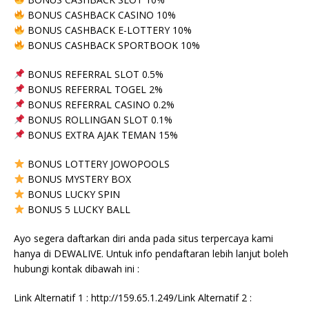
BONUS CASHBACK CASINO 10%
BONUS CASHBACK E-LOTTERY 10%
BONUS CASHBACK SPORTBOOK 10%
BONUS REFERRAL SLOT 0.5%
BONUS REFERRAL TOGEL 2%
BONUS REFERRAL CASINO 0.2%
BONUS ROLLINGAN SLOT 0.1%
BONUS EXTRA AJAK TEMAN 15%
BONUS LOTTERY JOWOPOOLS
BONUS MYSTERY BOX
BONUS LUCKY SPIN
BONUS 5 LUCKY BALL
Ayo segera daftarkan diri anda pada situs terpercaya kami
hanya di DEWALIVE. Untuk info pendaftaran lebih lanjut boleh
hubungi kontak dibawah ini :
Link Alternatif 1 : http://159.65.1.249/Link Alternatif 2 :