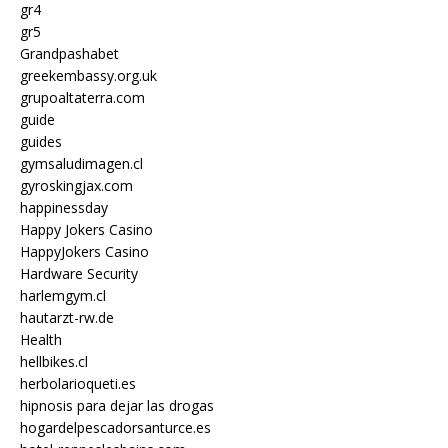
gr4
gr5
Grandpashabet
greekembassy.org.uk
grupoaltaterra.com
guide
guides
gymsaludimagen.cl
gyroskingjax.com
happinessday
Happy Jokers Casino
HappyJokers Casino
Hardware Security
harlemgym.cl
hautarzt-rw.de
Health
hellbikes.cl
herbolarioqueti.es
hipnosis para dejar las drogas
hogardelpescadorsanturce.es