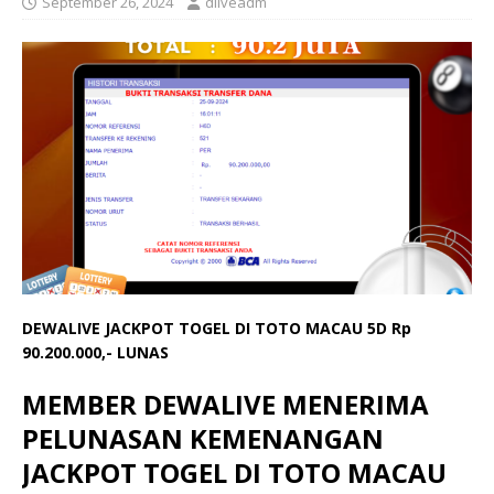
September 26, 2024
dliveadm
DEWALIVE JACKPOT TOGEL DI TOTO MACAU 5D Rp
90.200.000,- LUNAS
MEMBER DEWALIVE MENERIMA
PELUNASAN KEMENANGAN
JACKPOT TOGEL DI TOTO MACAU