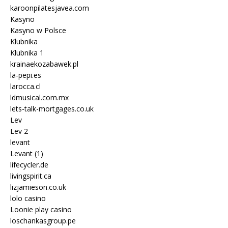
karoonpilatesjavea.com
Kasyno
Kasyno w Polsce
Klubnika
Klubnika 1
krainaekozabawek.pl
la-pepi.es
larocca.cl
ldmusical.com.mx
lets-talk-mortgages.co.uk
Lev
Lev 2
levant
Levant (1)
lifecycler.de
livingspirit.ca
lizjamieson.co.uk
lolo casino
Loonie play casino
loschankasgroup.pe