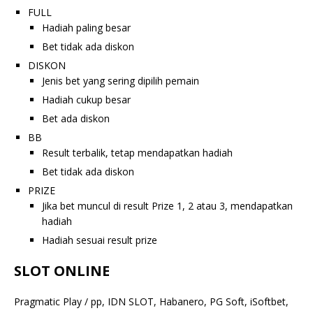
FULL
Hadiah paling besar
Bet tidak ada diskon
DISKON
Jenis bet yang sering dipilih pemain
Hadiah cukup besar
Bet ada diskon
BB
Result terbalik, tetap mendapatkan hadiah
Bet tidak ada diskon
PRIZE
Jika bet muncul di result Prize 1, 2 atau 3, mendapatkan
hadiah
Hadiah sesuai result prize
SLOT ONLINE
Pragmatic Play / pp, IDN SLOT, Habanero, PG Soft, iSoftbet,