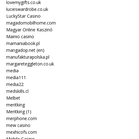
lovemygifts.co.uk
lucieswardrobe.co.uk
LuckyStar Casino
magadomobilhome.com
Magyar Online Kaszinó
Mainio casino
mamaniabook.pl
mangadop.net (en)
manufakturapolska.pl
margareteggleton.co.uk
media
media111
media22
medskills.cl
Melbet
meritking
Meritking (1)
merphone.com
mew casino
mexhicofs.com
Mobile Casino