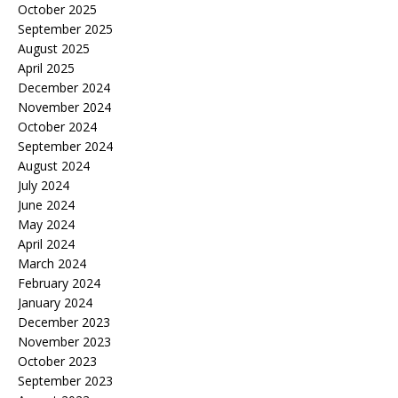
October 2025
September 2025
August 2025
April 2025
December 2024
November 2024
October 2024
September 2024
August 2024
July 2024
June 2024
May 2024
April 2024
March 2024
February 2024
January 2024
December 2023
November 2023
October 2023
September 2023