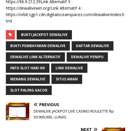
https://96.9.212.39Link Alternatif 3 :
https://dewalivewin.org/Link Alternatif 4 :
https://orbit.sgp1.cdn.digitaloceanspaces.com/dewalive/index.h
tml
BUKTI JACKPOT DEWALIVE
BUKTI PEMBAYARAN DEWALIVE
DAFTAR DEWALIVE
DEWALIVE LINK ALTERNATIF
DEWALIVE PENIPU
INFO SLOT HARI INI
LINK DEWALIVE
MENANG DEWALIVE
SITUS AMAN
SLOT PALING GACOR
PREVIOUS
DEWALIVE JACKPOT LIVE CASINO ROULETTE Rp
50.900.000,- LUNAS
NEXT