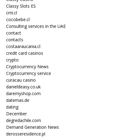
Classy Slots ES
cmi.cl
cocobebe.cl
Consulting services in the UAE
contact
contacts
costaaraucania.cl
credit card casinos
crypto
Cryptocurrency News
Cryptocurrency service
curacau casino
danieldeasy.co.uk
daremyshop.com
datemas.de
dating
December
degredachile.com
Demand Generation News
derosseresidence.pl