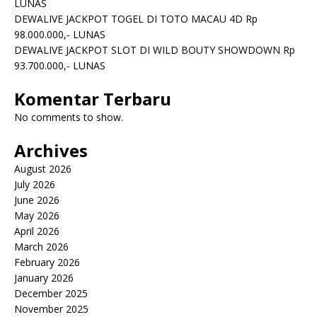
LUNAS
DEWALIVE JACKPOT TOGEL DI TOTO MACAU 4D Rp
98.000.000,- LUNAS
DEWALIVE JACKPOT SLOT DI WILD BOUTY SHOWDOWN Rp
93.700.000,- LUNAS
Komentar Terbaru
No comments to show.
Archives
August 2026
July 2026
June 2026
May 2026
April 2026
March 2026
February 2026
January 2026
December 2025
November 2025