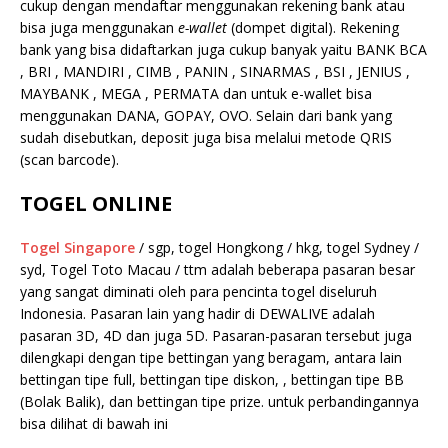
cukup dengan mendaftar menggunakan rekening bank atau
bisa juga menggunakan
e-wallet
(dompet digital). Rekening
bank yang bisa didaftarkan juga cukup banyak yaitu BANK BCA
, BRI , MANDIRI , CIMB , PANIN , SINARMAS , BSI , JENIUS ,
MAYBANK , MEGA , PERMATA dan untuk e-wallet bisa
menggunakan DANA, GOPAY, OVO. Selain dari bank yang
sudah disebutkan, deposit juga bisa melalui metode QRIS
(scan barcode).
TOGEL ONLINE
Togel Singapore
/ sgp, togel Hongkong / hkg, togel Sydney /
syd, Togel Toto Macau / ttm adalah beberapa pasaran besar
yang sangat diminati oleh para pencinta togel diseluruh
Indonesia. Pasaran lain yang hadir di DEWALIVE adalah
pasaran 3D, 4D dan juga 5D. Pasaran-pasaran tersebut juga
dilengkapi dengan tipe bettingan yang beragam, antara lain
bettingan tipe full, bettingan tipe diskon, , bettingan tipe BB
(Bolak Balik), dan bettingan tipe prize. untuk perbandingannya
bisa dilihat di bawah ini