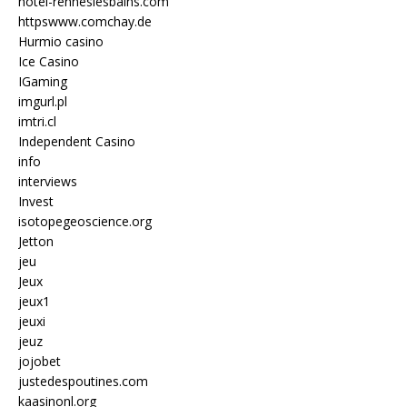
hotel-renneslesbains.com
httpswww.comchay.de
Hurmio casino
Ice Casino
IGaming
imgurl.pl
imtri.cl
Independent Casino
info
interviews
Invest
isotopegeoscience.org
Jetton
jeu
Jeux
jeux1
jeuxi
jeuz
jojobet
justedespoutines.com
kaasinonl.org