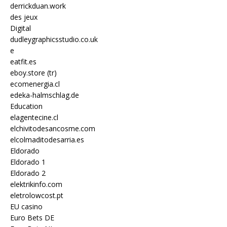
derrickduan.work
des jeux
Digital
dudleygraphicsstudio.co.uk
e
eatfit.es
eboy.store (tr)
ecomenergia.cl
edeka-halmschlag.de
Education
elagentecine.cl
elchivitodesancosme.com
elcolmaditodesarria.es
Eldorado
Eldorado 1
Eldorado 2
elektrikinfo.com
eletrolowcost.pt
EU casino
Euro Bets DE