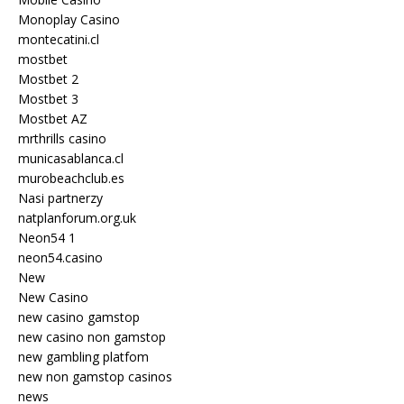
Monoplay Casino
montecatini.cl
mostbet
Mostbet 2
Mostbet 3
Mostbet AZ
mrthrills casino
municasablanca.cl
murobeachclub.es
Nasi partnerzy
natplanforum.org.uk
Neon54 1
neon54.casino
New
New Casino
new casino gamstop
new casino non gamstop
new gambling platfom
new non gamstop casinos
news