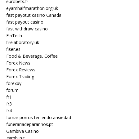
eurobets.fr
eyamhalfmarathon.org.uk
fast payotut casino Canada
fast payout casino
fast withdraw casino
FinTech
firelaboratory.uk
fiser.es
Food & Beverage, Coffee
Forex News
Forex Reviews
Forex Trading
forexby
forum
fr1
fr3
fr4
fumar porros teniendo ansiedad
funerariadeparanhos.pt
Gambiva Casino
gambling