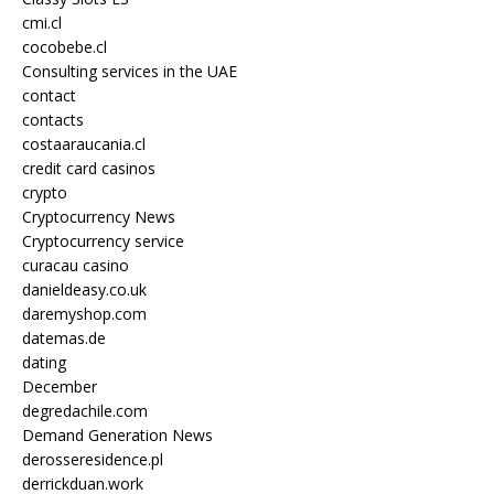
cmi.cl
cocobebe.cl
Consulting services in the UAE
contact
contacts
costaaraucania.cl
credit card casinos
crypto
Cryptocurrency News
Cryptocurrency service
curacau casino
danieldeasy.co.uk
daremyshop.com
datemas.de
dating
December
degredachile.com
Demand Generation News
derosseresidence.pl
derrickduan.work