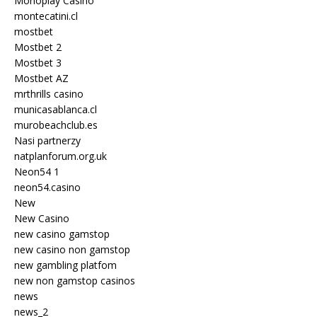
Monoplay Casino
montecatini.cl
mostbet
Mostbet 2
Mostbet 3
Mostbet AZ
mrthrills casino
municasablanca.cl
murobeachclub.es
Nasi partnerzy
natplanforum.org.uk
Neon54 1
neon54.casino
New
New Casino
new casino gamstop
new casino non gamstop
new gambling platfom
new non gamstop casinos
news
news_2