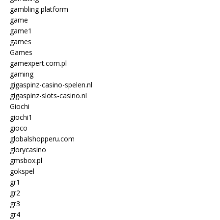
gambling platform
game
game1
games
Games
gamexpert.com.pl
gaming
gigaspinz-casino-spelen.nl
gigaspinz-slots-casino.nl
Giochi
giochi1
gioco
globalshopperu.com
glorycasino
gmsbox.pl
gokspel
gr1
gr2
gr3
gr4