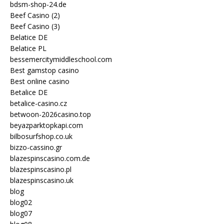
bdsm-shop-24.de
Beef Casino (2)
Beef Casino (3)
Belatice DE
Belatice PL
bessemercitymiddleschool.com
Best gamstop casino
Best online casino
Betalice DE
betalice-casino.cz
betwoon-2026casino.top
beyazparktopkapi.com
bilbosurfshop.co.uk
bizzo-cassino.gr
blazespinscasino.com.de
blazespinscasino.pl
blazespinscasino.uk
blog
blog02
blog07