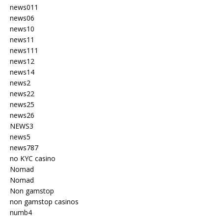
news011
news06
news10
news11
news111
news12
news14
news2
news22
news25
news26
NEWS3
news5
news787
no KYC casino
Nomad
Nomad
Non gamstop
non gamstop casinos
numb4