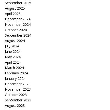
September 2025
August 2025
April 2025
December 2024
November 2024
October 2024
September 2024
August 2024
July 2024
June 2024
May 2024
April 2024
March 2024
February 2024
January 2024
December 2023
November 2023
October 2023
September 2023
August 2023