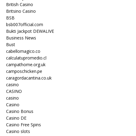
British Casino
Britsino Casino
BSB
bsb007official.com
Bukti Jackpot DEWALIVE
Business News
Bust
cabellomagico.co
calculatupromedio.cl
campathome.org.uk
camposchicken.pe
caragordacantina.co.uk
casino
CASINO
casino
Casino
Casino Bonus
Casino DE
Casino Free Spins
Casino slots