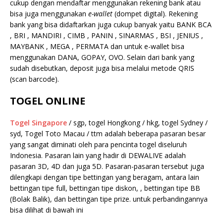
cukup dengan mendaftar menggunakan rekening bank atau
bisa juga menggunakan
e-wallet
(dompet digital). Rekening
bank yang bisa didaftarkan juga cukup banyak yaitu BANK BCA
, BRI , MANDIRI , CIMB , PANIN , SINARMAS , BSI , JENIUS ,
MAYBANK , MEGA , PERMATA dan untuk e-wallet bisa
menggunakan DANA, GOPAY, OVO. Selain dari bank yang
sudah disebutkan, deposit juga bisa melalui metode QRIS
(scan barcode).
TOGEL ONLINE
Togel Singapore
/ sgp, togel Hongkong / hkg, togel Sydney /
syd, Togel Toto Macau / ttm adalah beberapa pasaran besar
yang sangat diminati oleh para pencinta togel diseluruh
Indonesia. Pasaran lain yang hadir di DEWALIVE adalah
pasaran 3D, 4D dan juga 5D. Pasaran-pasaran tersebut juga
dilengkapi dengan tipe bettingan yang beragam, antara lain
bettingan tipe full, bettingan tipe diskon, , bettingan tipe BB
(Bolak Balik), dan bettingan tipe prize. untuk perbandingannya
bisa dilihat di bawah ini