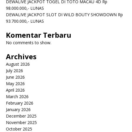
DEWALIVE JACKPOT TOGEL DI TOTO MACAU 4D Rp
98.000.000,- LUNAS
DEWALIVE JACKPOT SLOT DI WILD BOUTY SHOWDOWN Rp
93.700.000,- LUNAS
Komentar Terbaru
No comments to show.
Archives
August 2026
July 2026
June 2026
May 2026
April 2026
March 2026
February 2026
January 2026
December 2025
November 2025
October 2025