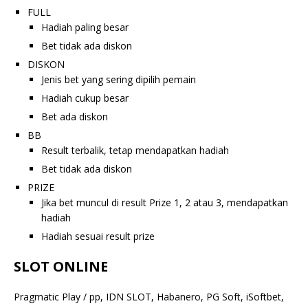
FULL
Hadiah paling besar
Bet tidak ada diskon
DISKON
Jenis bet yang sering dipilih pemain
Hadiah cukup besar
Bet ada diskon
BB
Result terbalik, tetap mendapatkan hadiah
Bet tidak ada diskon
PRIZE
Jika bet muncul di result Prize 1, 2 atau 3, mendapatkan
hadiah
Hadiah sesuai result prize
SLOT ONLINE
Pragmatic Play / pp, IDN SLOT, Habanero, PG Soft, iSoftbet,