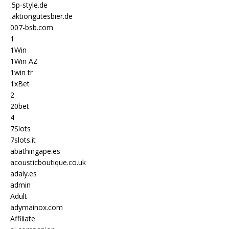
.5p-style.de
.aktiongutesbier.de
007-bsb.com
1
1Win
1Win AZ
1win tr
1xBet
2
20bet
4
7Slots
7slots.it
abathingape.es
acousticboutique.co.uk
adaly.es
admin
Adult
adymainox.com
Affiliate