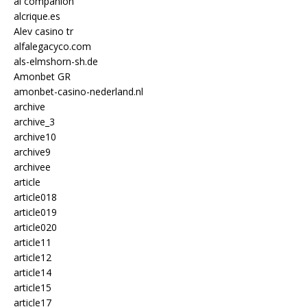
ai companion
alcrique.es
Alev casino tr
alfalegacyco.com
als-elmshorn-sh.de
Amonbet GR
amonbet-casino-nederland.nl
archive
archive_3
archive10
archive9
archivee
article
article018
article019
article020
article11
article12
article14
article15
article17