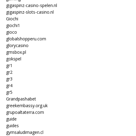
gigaspinz-casino-spelen.nl
gigaspinz-slots-casino.nl
Giochi
giochi1
gioco
globalshopperu.com
glorycasino
gmsbox.pl
gokspel
gr1
gr2
gr3
gr4
gr5
Grandpashabet
greekembassy.org.uk
grupoaltaterra.com
guide
guides
gymsaludimagen.cl