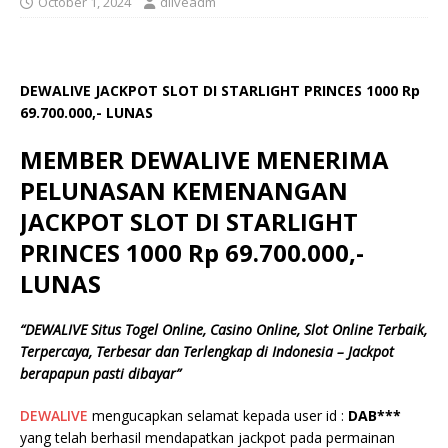
October 1, 2024
dliveadm
DEWALIVE JACKPOT SLOT DI STARLIGHT PRINCES 1000 Rp
69.700.000,- LUNAS
MEMBER DEWALIVE MENERIMA
PELUNASAN KEMENANGAN
JACKPOT SLOT DI STARLIGHT
PRINCES 1000 Rp 69.700.000,-
LUNAS
“
DEWALIVE
Situs Togel Online, Casino Online, Slot Online Terbaik,
Terpercaya, Terbesar dan Terlengkap di Indonesia – Jackpot
berapapun pasti dibayar”
DEWALIVE
mengucapkan selamat kepada user id :
DAB***
yang telah berhasil mendapatkan jackpot pada permainan