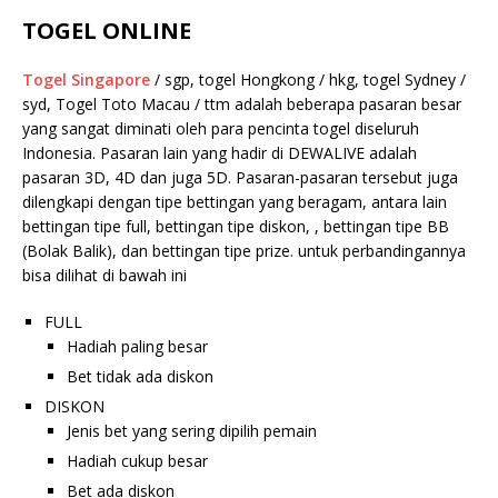
TOGEL ONLINE
Togel Singapore
/ sgp, togel Hongkong / hkg, togel Sydney /
syd, Togel Toto Macau / ttm adalah beberapa pasaran besar
yang sangat diminati oleh para pencinta togel diseluruh
Indonesia. Pasaran lain yang hadir di DEWALIVE adalah
pasaran 3D, 4D dan juga 5D. Pasaran-pasaran tersebut juga
dilengkapi dengan tipe bettingan yang beragam, antara lain
bettingan tipe full, bettingan tipe diskon, , bettingan tipe BB
(Bolak Balik), dan bettingan tipe prize. untuk perbandingannya
bisa dilihat di bawah ini
FULL
Hadiah paling besar
Bet tidak ada diskon
DISKON
Jenis bet yang sering dipilih pemain
Hadiah cukup besar
Bet ada diskon