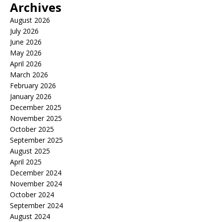
Archives
August 2026
July 2026
June 2026
May 2026
April 2026
March 2026
February 2026
January 2026
December 2025
November 2025
October 2025
September 2025
August 2025
April 2025
December 2024
November 2024
October 2024
September 2024
August 2024