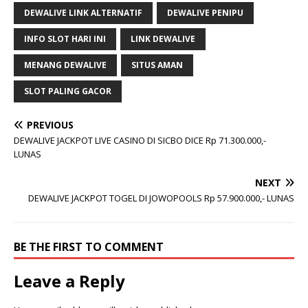
DEWALIVE LINK ALTERNATIF
DEWALIVE PENIPU
INFO SLOT HARI INI
LINK DEWALIVE
MENANG DEWALIVE
SITUS AMAN
SLOT PALING GACOR
PREVIOUS
DEWALIVE JACKPOT LIVE CASINO DI SICBO DICE Rp 71.300.000,-
LUNAS
NEXT
DEWALIVE JACKPOT TOGEL DI JOWOPOOLS Rp 57.900.000,- LUNAS
BE THE FIRST TO COMMENT
Leave a Reply