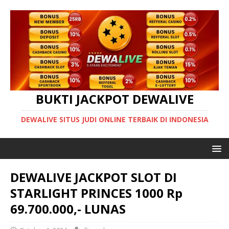
BUKTI JACKPOT DEWALIVE
DEWALIVE SITUS JUDI ONLINE TERBAIK DI INDONESIA
DEWALIVE JACKPOT SLOT DI
STARLIGHT PRINCES 1000 Rp
69.700.000,- LUNAS