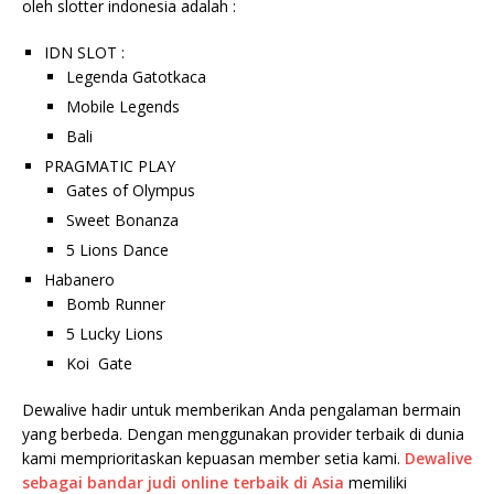
oleh slotter indonesia adalah :
IDN SLOT :
Legenda Gatotkaca
Mobile Legends
Bali
PRAGMATIC PLAY
Gates of Olympus
Sweet Bonanza
5 Lions Dance
Habanero
Bomb Runner
5 Lucky Lions
Koi Gate
Dewalive hadir untuk memberikan Anda pengalaman bermain
yang berbeda. Dengan menggunakan provider terbaik di dunia
kami memprioritaskan kepuasan member setia kami.
Dewalive
sebagai bandar judi online terbaik di Asia
memiliki