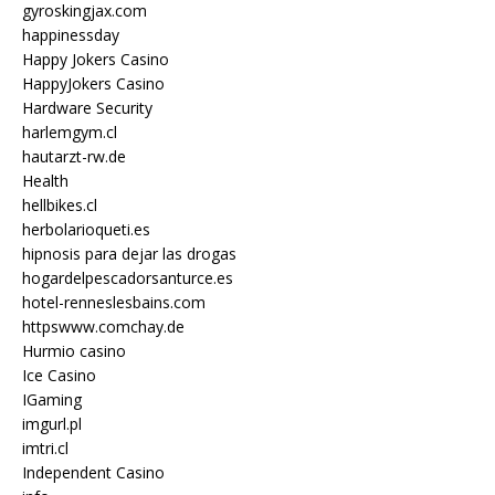
gyroskingjax.com
happinessday
Happy Jokers Casino
HappyJokers Casino
Hardware Security
harlemgym.cl
hautarzt-rw.de
Health
hellbikes.cl
herbolarioqueti.es
hipnosis para dejar las drogas
hogardelpescadorsanturce.es
hotel-renneslesbains.com
httpswww.comchay.de
Hurmio casino
Ice Casino
IGaming
imgurl.pl
imtri.cl
Independent Casino