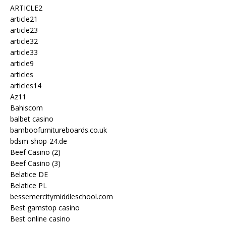
ARTICLE2
article21
article23
article32
article33
article9
articles
articles14
Az11
Bahiscom
balbet casino
bamboofurnitureboards.co.uk
bdsm-shop-24.de
Beef Casino (2)
Beef Casino (3)
Belatice DE
Belatice PL
bessemercitymiddleschool.com
Best gamstop casino
Best online casino