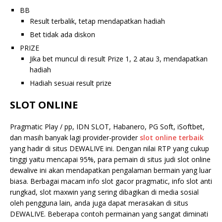
BB
Result terbalik, tetap mendapatkan hadiah
Bet tidak ada diskon
PRIZE
Jika bet muncul di result Prize 1, 2 atau 3, mendapatkan
hadiah
Hadiah sesuai result prize
SLOT ONLINE
Pragmatic Play / pp, IDN SLOT, Habanero, PG Soft, iSoftbet,
dan masih banyak lagi provider-provider
slot online terbaik
yang hadir di situs DEWALIVE ini. Dengan nilai RTP yang cukup
tinggi yaitu mencapai 95%, para pemain di situs judi slot online
dewalive ini akan mendapatkan pengalaman bermain yang luar
biasa. Berbagai macam info slot gacor pragmatic, info slot anti
rungkad, slot maxwin yang sering dibagikan di media sosial
oleh pengguna lain, anda juga dapat merasakan di situs
DEWALIVE. Beberapa contoh permainan yang sangat diminati