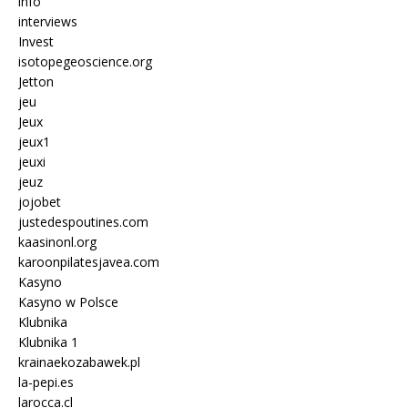
info
interviews
Invest
isotopegeoscience.org
Jetton
jeu
Jeux
jeux1
jeuxi
jeuz
jojobet
justedespoutines.com
kaasinonl.org
karoonpilatesjavea.com
Kasyno
Kasyno w Polsce
Klubnika
Klubnika 1
krainaekozabawek.pl
la-pepi.es
larocca.cl