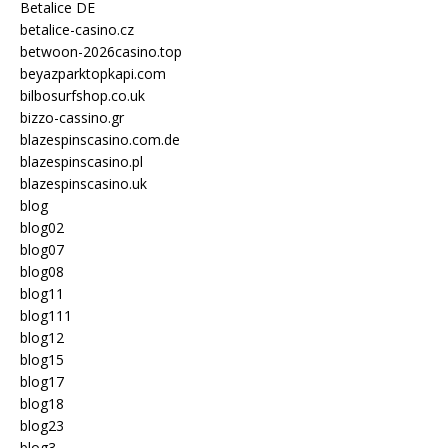
Betalice DE
betalice-casino.cz
betwoon-2026casino.top
beyazparktopkapi.com
bilbosurfshop.co.uk
bizzo-cassino.gr
blazespinscasino.com.de
blazespinscasino.pl
blazespinscasino.uk
blog
blog02
blog07
blog08
blog11
blog111
blog12
blog15
blog17
blog18
blog23
blog3