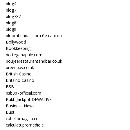
blog4
blog7
blog787
blog8
blog9
bloomtiendas.com без анкор
Bollywood
Bookkeeping
botteganapule.com
boujeerestaurantandbar.co.uk
breedbay.co.uk
British Casino
Britsino Casino
BSB
bsb007official.com
Bukti Jackpot DEWALIVE
Business News
Bust
cabellomagico.co
calculatupromedio.cl