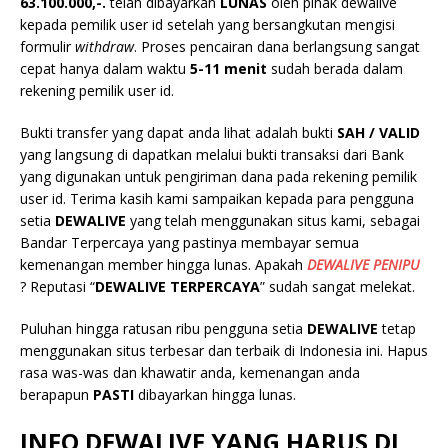
63.100.000
,-.
telah dibayarkan
LUNAS
oleh pihak dewalive
kepada pemilik user id setelah yang bersangkutan mengisi
formulir
withdraw
. Proses pencairan dana berlangsung sangat
cepat hanya dalam waktu
5-11 menit
sudah berada dalam
rekening pemilik user id.
Bukti transfer yang dapat anda lihat adalah bukti
SAH / VALID
yang langsung di dapatkan melalui bukti transaksi dari Bank
yang digunakan untuk pengiriman dana pada rekening pemilik
user id. Terima kasih kami sampaikan kepada para pengguna
setia
DEWALIVE
yang telah menggunakan situs kami, sebagai
Bandar Terpercaya yang pastinya membayar semua
kemenangan member hingga lunas. Apakah
DEWALIVE
PENIPU
? Reputasi “
DEWALIVE
TERPERCAYA
” sudah sangat melekat.
Puluhan hingga ratusan ribu pengguna setia
DEWALIVE
tetap
menggunakan situs terbesar dan terbaik di Indonesia ini. Hapus
rasa was-was dan khawatir anda, kemenangan anda
berapapun
PASTI
dibayarkan hingga lunas.
INFO DEWALIVE
YANG HARUS DI