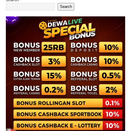
Search