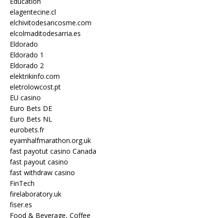
Education
elagentecine.cl
elchivitodesancosme.com
elcolmaditodesarria.es
Eldorado
Eldorado 1
Eldorado 2
elektrikinfo.com
eletrolowcost.pt
EU casino
Euro Bets DE
Euro Bets NL
eurobets.fr
eyamhalfmarathon.org.uk
fast payotut casino Canada
fast payout casino
fast withdraw casino
FinTech
firelaboratory.uk
fiser.es
Food & Beverage, Coffee