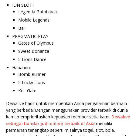
IDN SLOT :
Legenda Gatotkaca
Mobile Legends
Bali
PRAGMATIC PLAY
Gates of Olympus
Sweet Bonanza
5 Lions Dance
Habanero
Bomb Runner
5 Lucky Lions
Koi Gate
Dewalive hadir untuk memberikan Anda pengalaman bermain
yang berbeda. Dengan menggunakan provider terbaik di dunia
kami memprioritaskan kepuasan member setia kami.
Dewalive
sebagai bandar judi online terbaik di Asia
memiliki
permainan terlengkap seperti misalnya togel, slot, bola,