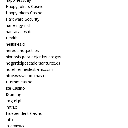
happinessday
Happy Jokers Casino
HappyJokers Casino
Hardware Security
harlemgym.cl
hautarzt-rw.de
Health
hellbikes.cl
herbolarioqueti.es
hipnosis para dejar las drogas
hogardelpescadorsanturce.es
hotel-renneslesbains.com
httpswww.comchay.de
Hurmio casino
Ice Casino
IGaming
imgurl.pl
imtri.cl
Independent Casino
info
interviews