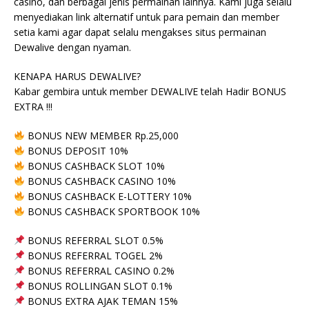
casino, dan berbagai jenis permainan lainnya. Kami juga selalu
menyediakan link alternatif untuk para pemain dan member
setia kami agar dapat selalu mengakses situs permainan
Dewalive dengan nyaman.
KENAPA HARUS DEWALIVE?
Kabar gembira untuk member DEWALIVE telah Hadir BONUS
EXTRA !!!
BONUS NEW MEMBER Rp.25,000
BONUS DEPOSIT 10%
BONUS CASHBACK SLOT 10%
BONUS CASHBACK CASINO 10%
BONUS CASHBACK E-LOTTERY 10%
BONUS CASHBACK SPORTBOOK 10%
BONUS REFERRAL SLOT 0.5%
BONUS REFERRAL TOGEL 2%
BONUS REFERRAL CASINO 0.2%
BONUS ROLLINGAN SLOT 0.1%
BONUS EXTRA AJAK TEMAN 15%