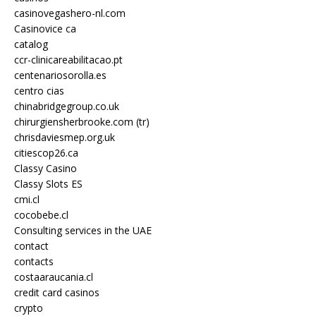
casinovegashero-nl.com
Casinovice ca
catalog
ccr-clinicareabilitacao.pt
centenariosorolla.es
centro cias
chinabridgegroup.co.uk
chirurgiensherbrooke.com (tr)
chrisdaviesmep.org.uk
citiescop26.ca
Classy Casino
Classy Slots ES
cmi.cl
cocobebe.cl
Consulting services in the UAE
contact
contacts
costaaraucania.cl
credit card casinos
crypto