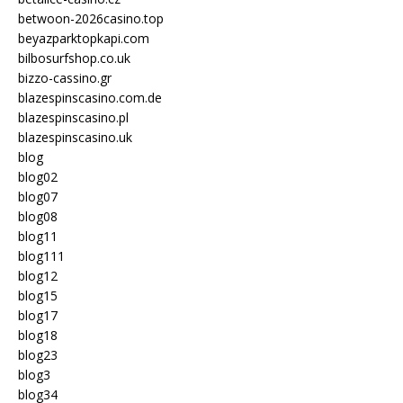
betwoon-2026casino.top
beyazparktopkapi.com
bilbosurfshop.co.uk
bizzo-cassino.gr
blazespinscasino.com.de
blazespinscasino.pl
blazespinscasino.uk
blog
blog02
blog07
blog08
blog11
blog111
blog12
blog15
blog17
blog18
blog23
blog3
blog34