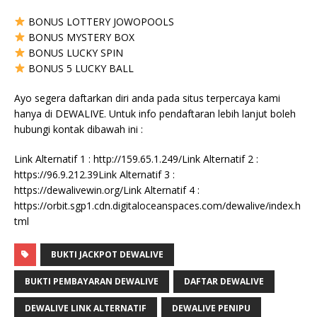
BONUS LOTTERY JOWOPOOLS
BONUS MYSTERY BOX
BONUS LUCKY SPIN
BONUS 5 LUCKY BALL
Ayo segera daftarkan diri anda pada situs terpercaya kami
hanya di DEWALIVE. Untuk info pendaftaran lebih lanjut boleh
hubungi kontak dibawah ini :
Link Alternatif 1 : http://159.65.1.249/Link Alternatif 2 :
https://96.9.212.39Link Alternatif 3 :
https://dewalivewin.org/Link Alternatif 4 :
https://orbit.sgp1.cdn.digitaloceanspaces.com/dewalive/index.h
tml
BUKTI JACKPOT DEWALIVE
BUKTI PEMBAYARAN DEWALIVE
DAFTAR DEWALIVE
DEWALIVE LINK ALTERNATIF
DEWALIVE PENIPU