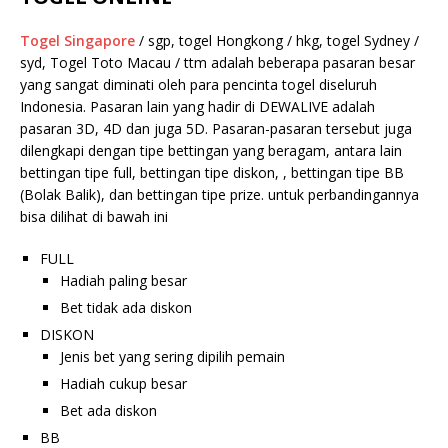
Togel Singapore
/ sgp, togel Hongkong / hkg, togel Sydney /
syd, Togel Toto Macau / ttm adalah beberapa pasaran besar
yang sangat diminati oleh para pencinta togel diseluruh
Indonesia. Pasaran lain yang hadir di DEWALIVE adalah
pasaran 3D, 4D dan juga 5D. Pasaran-pasaran tersebut juga
dilengkapi dengan tipe bettingan yang beragam, antara lain
bettingan tipe full, bettingan tipe diskon, , bettingan tipe BB
(Bolak Balik), dan bettingan tipe prize. untuk perbandingannya
bisa dilihat di bawah ini
FULL
Hadiah paling besar
Bet tidak ada diskon
DISKON
Jenis bet yang sering dipilih pemain
Hadiah cukup besar
Bet ada diskon
BB