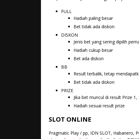
FULL
Hadiah paling besar
Bet tidak ada diskon
DISKON
Jenis bet yang sering dipilih pem
Hadiah cukup besar
Bet ada diskon
BB
Result terbalik, tetap mendapat
Bet tidak ada diskon
PRIZE
Jika bet muncul di result Prize 
Hadiah sesuai result prize
SLOT ONLINE
Pragmatic Play / pp, IDN SLOT, Habanero, PG