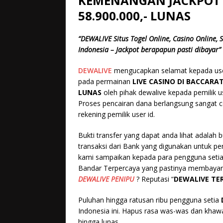
KEMENANGAN JACKPOT L
58.900.000,- LUNAS
“
DEWALIVE
Situs Togel Online, Casino Online, 
Indonesia – Jackpot berapapun pasti dibayar”
DEWALIVE
mengucapkan selamat kepada use
pada permainan
LIVE CASINO DI BACCARAT
LUNAS
oleh pihak dewalive kepada pemilik u
Proses pencairan dana berlangsung sangat 
rekening pemilik user id.
Bukti transfer yang dapat anda lihat adalah 
transaksi dari Bank yang digunakan untuk pen
kami sampaikan kepada para pengguna seti
Bandar Terpercaya yang pastinya membaya
DEWALIVE
PENIPU
? Reputasi “
DEWALIVE
TE
Puluhan hingga ratusan ribu pengguna setia
Indonesia ini. Hapus rasa was-was dan kha
hingga lunas.