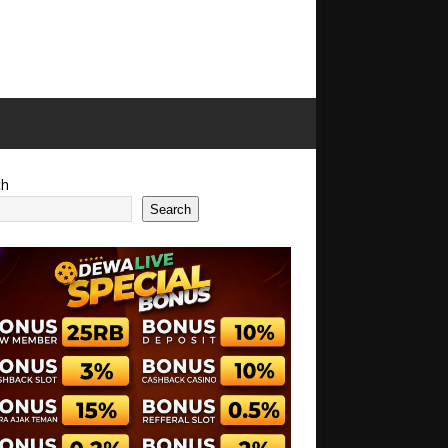
ch
Search