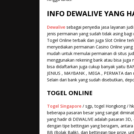
INFO DEWALIVE
YANG H
Dewalive
sebagai penyedia jasa layanan jud
jenis permainan yang sudah tidak asing bagi
Togel Online terbaik dan juga Slot Online ter
menyediakan permainan Casino Online yang 
mudah untuk memulai permainan di situs judi
menggunakan rekening bank atau bisa jug
bisa didaftarkan juga cukup banyak yaitu B
JENIUS , MAYBANK , MEGA , PERMATA dan u
Selain dari bank yang sudah disebutkan, depo
TOGEL ONLINE
Togel Singapore
/ sgp, togel Hongkong / hk
beberapa pasaran besar yang sangat diminati 
yang hadir di DEWALIVE adalah pasaran 3D, 
dengan tipe bettingan yang beragam, antara lai
BB (Bolak Balik), dan bettingan tipe prize. un