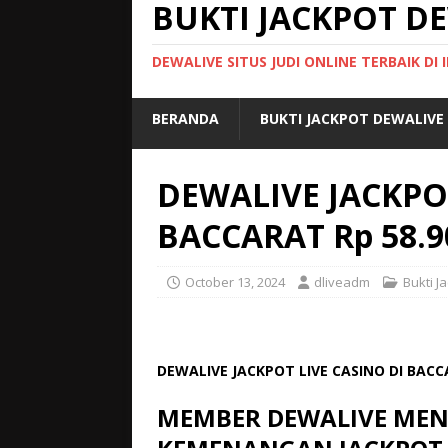
BUKTI JACKPOT D
DEWALIVE SITUS JUDI ONLINE TERBAIK DI
BERANDA
BUKTI JACKPOT DEWALIVE
DEWALIVE JACKPOT
BACCARAT Rp 58.9
October 13, 2024
dliveadm
Bukti J
DEWALIVE JACKPOT LIVE CASINO DI BACCA
MEMBER DEWALIVE ME