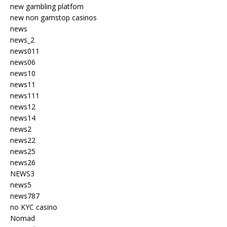
new gambling platfom
new non gamstop casinos
news
news_2
news011
news06
news10
news11
news111
news12
news14
news2
news22
news25
news26
NEWS3
news5
news787
no KYC casino
Nomad