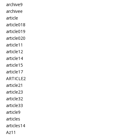
archive9
archivee
article
article018
article019
article020
article11
article12
article14
article15
article17
ARTICLE2
article21
article23
article32
article33
article9
articles
articles14
Az11