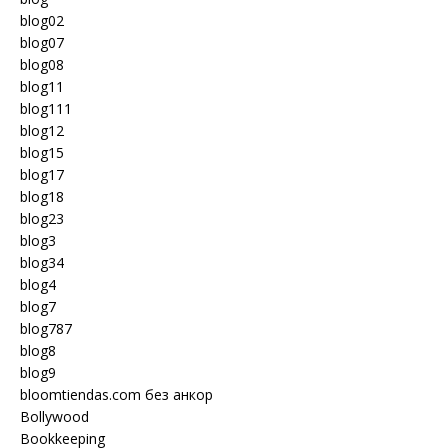
blog02
blog07
blog08
blog11
blog111
blog12
blog15
blog17
blog18
blog23
blog3
blog34
blog4
blog7
blog787
blog8
blog9
bloomtiendas.com без анкор
Bollywood
Bookkeeping