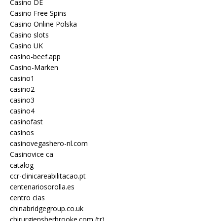
Casino DE
Casino Free Spins
Casino Online Polska
Casino slots
Casino UK
casino-beef.app
Casino-Marken
casino1
casino2
casino3
casino4
casinofast
casinos
casinovegashero-nl.com
Casinovice ca
catalog
ccr-clinicareabilitacao.pt
centenariosorolla.es
centro cias
chinabridgegroup.co.uk
chirurgiensherbrooke.com (tr)