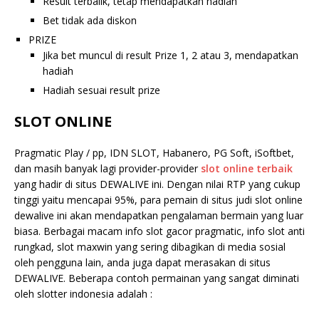
Result terbalik, tetap mendapatkan hadiah
Bet tidak ada diskon
PRIZE
Jika bet muncul di result Prize 1, 2 atau 3, mendapatkan
hadiah
Hadiah sesuai result prize
SLOT ONLINE
Pragmatic Play / pp, IDN SLOT, Habanero, PG Soft, iSoftbet,
dan masih banyak lagi provider-provider
slot online terbaik
yang hadir di situs DEWALIVE ini. Dengan nilai RTP yang cukup
tinggi yaitu mencapai 95%, para pemain di situs judi slot online
dewalive ini akan mendapatkan pengalaman bermain yang luar
biasa. Berbagai macam info slot gacor pragmatic, info slot anti
rungkad, slot maxwin yang sering dibagikan di media sosial
oleh pengguna lain, anda juga dapat merasakan di situs
DEWALIVE. Beberapa contoh permainan yang sangat diminati
oleh slotter indonesia adalah :