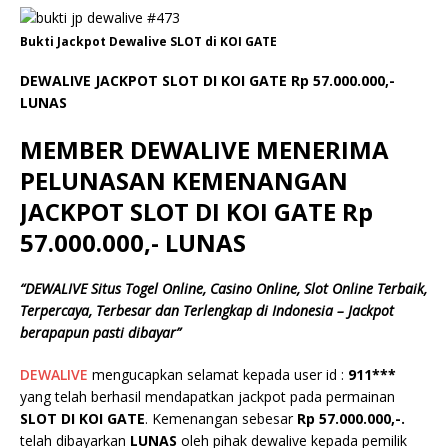
Bukti Jackpot Dewalive SLOT di KOI GATE
DEWALIVE JACKPOT SLOT DI KOI GATE Rp 57.000.000,-
LUNAS
MEMBER DEWALIVE MENERIMA
PELUNASAN KEMENANGAN
JACKPOT SLOT DI KOI GATE Rp
57.000.000,- LUNAS
“
DEWALIVE
Situs Togel Online, Casino Online, Slot Online Terbaik,
Terpercaya, Terbesar dan Terlengkap di Indonesia – Jackpot
berapapun pasti dibayar”
DEWALIVE
mengucapkan selamat kepada user id :
911***
yang telah berhasil mendapatkan jackpot pada permainan
SLOT DI KOI GATE
. Kemenangan sebesar
Rp 57.000.000,-.
telah dibayarkan
LUNAS
oleh pihak dewalive kepada pemilik