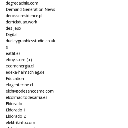
degredachile.com
Demand Generation News
derosseresidence.pl
derrickduan.work
des jeux
Digital
dudleygraphicsstudio.co.uk
e
eatfit.es
eboy.store (tr)
ecomenergia.cl
edeka-halmschlag.de
Education
elagentecine.cl
elchivitodesancosme.com
elcolmaditodesarria.es
Eldorado
Eldorado 1
Eldorado 2
elektrikinfo.com