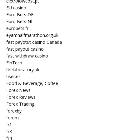
eletrolowcost.pt
EU casino
Euro Bets DE
Euro Bets NL
eurobets.fr
eyamhalfmarathon.org.uk
fast payotut casino Canada
fast payout casino
fast withdraw casino
FinTech
firelaboratory.uk
fiser.es
Food & Beverage, Coffee
Forex News
Forex Reviews
Forex Trading
forexby
forum
fr1
fr3
fr4