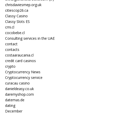
chrisdaviesmep.org.uk
citiescop26.ca
Classy Casino
Classy Slots ES
cmi.cl
cocobebe.cl
Consulting services in the UAE
contact
contacts
costaaraucania.cl
credit card casinos
crypto
Cryptocurrency News
Cryptocurrency service
curacau casino
danieldeasy.co.uk
daremyshop.com
datemas.de
dating
December