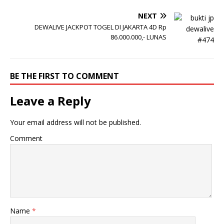
NEXT
DEWALIVE JACKPOT TOGEL DI JAKARTA 4D Rp
86.000.000,- LUNAS
BE THE FIRST TO COMMENT
Leave a Reply
Your email address will not be published.
Comment
Name
*