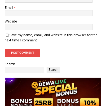
Email
*
Website
Save my name, email, and website in this browser for the
next time I comment.
Search
Search