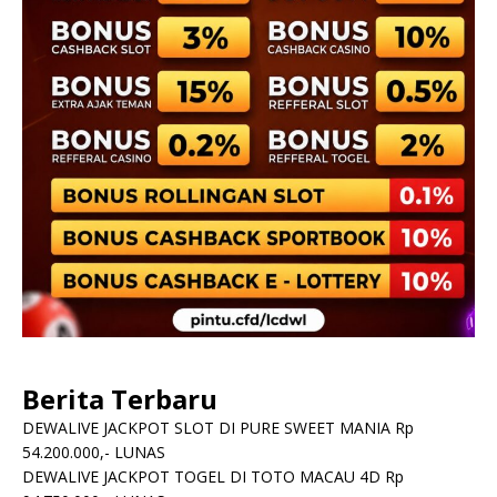
Berita Terbaru
DEWALIVE JACKPOT SLOT DI PURE SWEET MANIA Rp
54.200.000,- LUNAS
DEWALIVE JACKPOT TOGEL DI TOTO MACAU 4D Rp