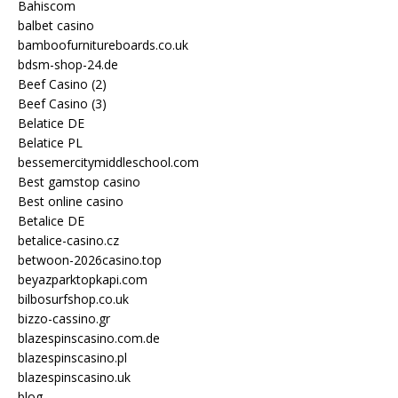
Bahiscom
balbet casino
bamboofurnitureboards.co.uk
bdsm-shop-24.de
Beef Casino (2)
Beef Casino (3)
Belatice DE
Belatice PL
bessemercitymiddleschool.com
Best gamstop casino
Best online casino
Betalice DE
betalice-casino.cz
betwoon-2026casino.top
beyazparktopkapi.com
bilbosurfshop.co.uk
bizzo-cassino.gr
blazespinscasino.com.de
blazespinscasino.pl
blazespinscasino.uk
blog