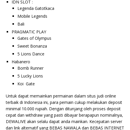
IDN SLOT :
Legenda Gatotkaca
Mobile Legends
Bali
PRAGMATIC PLAY
Gates of Olympus
Sweet Bonanza
5 Lions Dance
Habanero
Bomb Runner
5 Lucky Lions
Koi Gate
Untuk dapat memainkan permainan dalam situs judi online
terbaik di Indonesia ini, para pemain cukup melakukan deposit
minimal 10.000 rupiah. Dengan ditunjang oleh proses deposit
cepat dan withdraw yang pasti dibayar berapapun nominalnya,
DEWALIVE akan selalu dapat anda mainkan. Kecepatan server
dan link alternatif yang BEBAS NAWALA dan BEBAS INTERNET