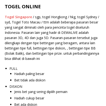
TOGEL ONLINE
Togel Singapore
/ sgp, togel Hongkong / hkg, togel Sydney /
syd, Togel Toto Macau / ttm adalah beberapa pasaran besar
yang sangat diminati oleh para pencinta togel diseluruh
Indonesia. Pasaran lain yang hadir di DEWALIVE adalah
pasaran 3D, 4D dan juga 5D. Pasaran-pasaran tersebut juga
dilengkapi dengan tipe bettingan yang beragam, antara lain
bettingan tipe full, bettingan tipe diskon, , bettingan tipe BB
(Bolak Balik), dan bettingan tipe prize. untuk perbandingannya
bisa dilihat di bawah ini
FULL
Hadiah paling besar
Bet tidak ada diskon
DISKON
Jenis bet yang sering dipilih pemain
Hadiah cukup besar
Bet ada diskon