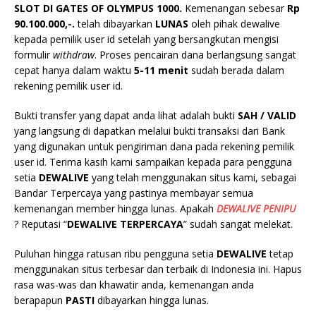
SLOT DI GATES OF OLYMPUS 1000.
Kemenangan sebesar
Rp
90.100.000
,-.
telah dibayarkan
LUNAS
oleh pihak dewalive
kepada pemilik user id setelah yang bersangkutan mengisi
formulir
withdraw
. Proses pencairan dana berlangsung sangat
cepat hanya dalam waktu
5-11 menit
sudah berada dalam
rekening pemilik user id.
Bukti transfer yang dapat anda lihat adalah bukti
SAH / VALID
yang langsung di dapatkan melalui bukti transaksi dari Bank
yang digunakan untuk pengiriman dana pada rekening pemilik
user id. Terima kasih kami sampaikan kepada para pengguna
setia
DEWALIVE
yang telah menggunakan situs kami, sebagai
Bandar Terpercaya yang pastinya membayar semua
kemenangan member hingga lunas. Apakah
DEWALIVE
PENIPU
? Reputasi “
DEWALIVE
TERPERCAYA
” sudah sangat melekat.
Puluhan hingga ratusan ribu pengguna setia
DEWALIVE
tetap
menggunakan situs terbesar dan terbaik di Indonesia ini. Hapus
rasa was-was dan khawatir anda, kemenangan anda
berapapun
PASTI
dibayarkan hingga lunas.