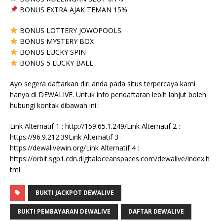
BONUS EXTRA AJAK TEMAN 15%
BONUS LOTTERY JOWOPOOLS
BONUS MYSTERY BOX
BONUS LUCKY SPIN
BONUS 5 LUCKY BALL
Ayo segera daftarkan diri anda pada situs terpercaya kami
hanya di DEWALIVE. Untuk info pendaftaran lebih lanjut boleh
hubungi kontak dibawah ini :
Link Alternatif 1 : http://159.65.1.249/Link Alternatif 2 :
https://96.9.212.39Link Alternatif 3 :
https://dewalivewin.org/Link Alternatif 4 :
https://orbit.sgp1.cdn.digitaloceanspaces.com/dewalive/index.h
tml
BUKTI JACKPOT DEWALIVE
BUKTI PEMBAYARAN DEWALIVE
DAFTAR DEWALIVE