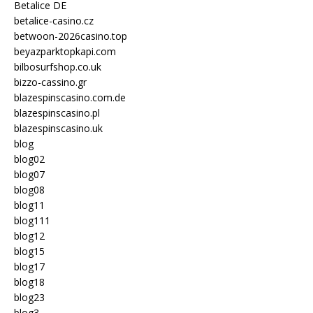
Betalice DE
betalice-casino.cz
betwoon-2026casino.top
beyazparktopkapi.com
bilbosurfshop.co.uk
bizzo-cassino.gr
blazespinscasino.com.de
blazespinscasino.pl
blazespinscasino.uk
blog
blog02
blog07
blog08
blog11
blog111
blog12
blog15
blog17
blog18
blog23
blog3