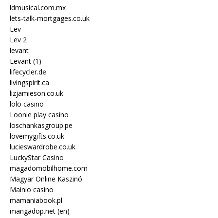
ldmusical.com.mx
lets-talk-mortgages.co.uk
Lev
Lev 2
levant
Levant (1)
lifecycler.de
livingspirit.ca
lizjamieson.co.uk
lolo casino
Loonie play casino
loschankasgroup.pe
lovemygifts.co.uk
lucieswardrobe.co.uk
LuckyStar Casino
magadomobilhome.com
Magyar Online Kaszinó
Mainio casino
mamaniabook.pl
mangadop.net (en)