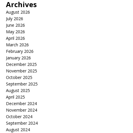
Archives
August 2026
July 2026
June 2026
May 2026
April 2026
March 2026
February 2026
January 2026
December 2025
November 2025
October 2025
September 2025
August 2025
April 2025
December 2024
November 2024
October 2024
September 2024
August 2024