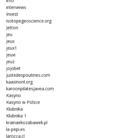
info
interviews
Invest
isotopegeoscience.org
Jetton
jeu
Jeux
jeux1
jeuxi
jeuz
jojobet
justedespoutines.com
kaasinonl.org
karoonpilatesjavea.com
Kasyno
Kasyno w Polsce
Klubnika
Klubnika 1
krainaekozabawek.pl
la-pepi.es
larocca.cl