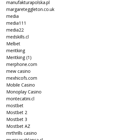
manufakturapolska.pl
margareteggleton.co.uk
media
media111
media22
medskills.cl
Melbet
meritking
Meritking (1)
merphone.com
mew casino
mexhicofs.com
Mobile Casino
Monoplay Casino
montecatini.cl
mostbet
Mostbet 2
Mostbet 3
Mostbet AZ
mrthrills casino
municasablanca.cl