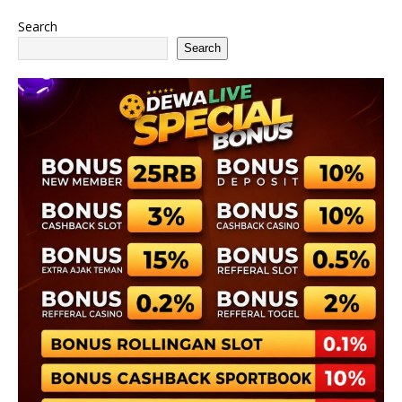
Search
Search