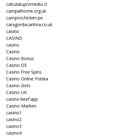
calculatupromedio.cl
campathome.org.uk
camposchicken.pe
caragordacantina.co.uk
casino
CASINO
casino
Casino
Casino Bonus
Casino DE
Casino Free Spins
Casino Online Polska
Casino slots
Casino UK
casino-beef.app
Casino-Marken
casino1
casino2
casino3
casino4