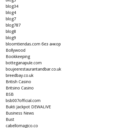
blog34
blog4
blog7
blog787
blog8
blog9
bloomtiendas.com без анкор
Bollywood
Bookkeeping
botteganapule.com
boujeerestaurantandbar.co.uk
breedbay.co.uk
British Casino
Britsino Casino
BSB
bsb007official.com
Bukti Jackpot DEWALIVE
Business News
Bust
cabellomagico.co