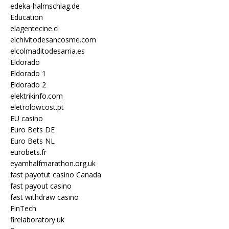
edeka-halmschlag.de
Education
elagentecine.cl
elchivitodesancosme.com
elcolmaditodesarria.es
Eldorado
Eldorado 1
Eldorado 2
elektrikinfo.com
eletrolowcost.pt
EU casino
Euro Bets DE
Euro Bets NL
eurobets.fr
eyamhalfmarathon.org.uk
fast payotut casino Canada
fast payout casino
fast withdraw casino
FinTech
firelaboratory.uk